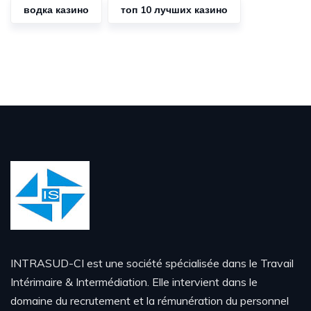
водка казино
топ 10 лучших казино
INTRASUD-CI est une société spécialisée dans le Travail
Intérimaire & Intermédiation. Elle intervient dans le
domaine du recrutement et la rémunération du personnel