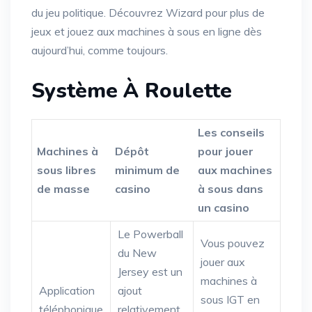
du jeu politique. Découvrez Wizard pour plus de
jeux et jouez aux machines à sous en ligne dès
aujourd’hui, comme toujours.
Système À Roulette
Les conseils
Machines à
Dépôt
pour jouer
sous libres
minimum de
aux machines
de masse
casino
à sous dans
un casino
Le Powerball
Vous pouvez
du New
jouer aux
Jersey est un
machines à
Application
ajout
sous IGT en
téléphonique
relativement