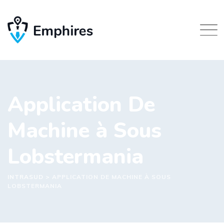
Skip
to
content
Application De
Machine à Sous
Lobstermania
INTRASUD
>
APPLICATION DE MACHINE À SOUS
LOBSTERMANIA