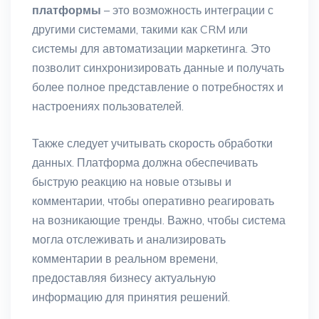
платформы
– это возможность интеграции с
другими системами, такими как CRM или
системы для автоматизации маркетинга. Это
позволит синхронизировать данные и получать
более полное представление о потребностях и
настроениях пользователей.
Также следует учитывать скорость обработки
данных. Платформа должна обеспечивать
быструю реакцию на новые отзывы и
комментарии, чтобы оперативно реагировать
на возникающие тренды. Важно, чтобы система
могла отслеживать и анализировать
комментарии в реальном времени,
предоставляя бизнесу актуальную
информацию для принятия решений.