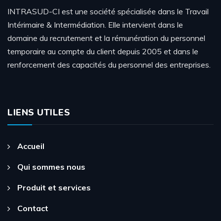
INTRASUD-CI est une société spécialisée dans le Travail
Intérimaire & Intermédiation. Elle intervient dans le
domaine du recrutement et la rémunération du personnel
temporaire au compte du client depuis 2005 et dans le
renforcement des capacités du personnel des entreprises.
LIENS UTILES
Accueil
Qui sommes nous
Produit et services
Contact