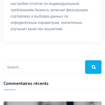
настройки отчетов по индивидуальным
требованиям бизнеса, включая фильтрацию,
сортировку и выборка данных по
определенным параметрам, значительно
улучшает качество аналитики.
Commentaires récents