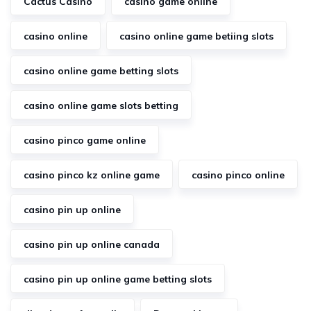
Cactus Casino
casino game online
casino online
casino online game betiing slots
casino online game betting slots
casino online game slots betting
casino pinco game online
casino pinco kz online game
casino pinco online
casino pin up online
casino pin up online canada
casino pin up online game betting slots