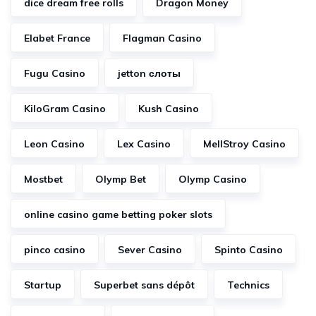
dice dream free rolls
Dragon Money
Elabet France
Flagman Casino
Fugu Casino
jetton слоты
KiloGram Casino
Kush Casino
Leon Casino
Lex Casino
MellStroy Casino
Mostbet
Olymp Bet
Olymp Casino
online casino game betting poker slots
pinco casino
Sever Casino
Spinto Casino
Startup
Superbet sans dépôt
Technics