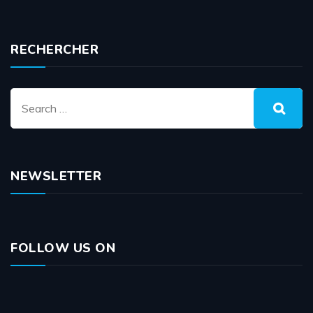
RECHERCHER
NEWSLETTER
FOLLOW US ON