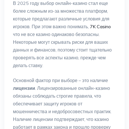
В 2025 году выбор онлайн-казино стал еще
более сложным из-за множества платформ,
которые предлагают различные условия для
игроков. При этом важно понимать,
7K Casino
что не все казино одинаково безопасны.
Некоторые могут скрывать риски для ваших
данных и финансов, поэтому стоит тщательно
проверять все аспекты казино, прежде чем
делать ставку.
Основной фактор при выборе – это наличие
лицензии
. Лицензированные онлайн-казино
обязаны соблюдать строгие правила, что
обеспечивает защиту игроков от
мошенничества и недобросовестных практик.
Наличие лицензии подтверждает, что казино
работает в рамках закона и прошло проверку