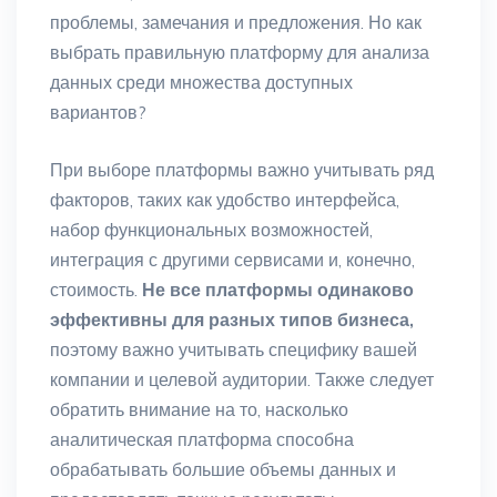
проблемы, замечания и предложения. Но как
выбрать правильную платформу для анализа
данных среди множества доступных
вариантов?
При выборе платформы важно учитывать ряд
факторов, таких как удобство интерфейса,
набор функциональных возможностей,
интеграция с другими сервисами и, конечно,
стоимость.
Не все платформы одинаково
эффективны для разных типов бизнеса,
поэтому важно учитывать специфику вашей
компании и целевой аудитории. Также следует
обратить внимание на то, насколько
аналитическая платформа способна
обрабатывать большие объемы данных и