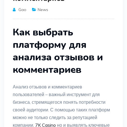
Gao
News
Как выбрать
платформу для
анализа отзывов и
комментариев
Анализ отзывов и комментариев
пользователей – важный инструмент для
бизнеса, стремящегося понять потребности
своей аудитории. С помощью таких платформ
можно не только следить за репутацией
компании,
7K Casino
но и выявлять ключевые