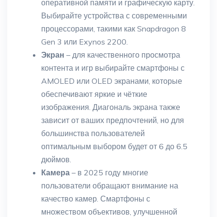
оперативной памяти и графическую карту.
Выбирайте устройства с современными
процессорами, такими как Snapdragon 8
Gen 3 или Exynos 2200.
Экран
– для качественного просмотра
контента и игр выбирайте смартфоны с
AMOLED или OLED экранами, которые
обеспечивают яркие и чёткие
изображения. Диагональ экрана также
зависит от ваших предпочтений, но для
большинства пользователей
оптимальным выбором будет от 6 до 6.5
дюймов.
Камера
– в 2025 году многие
пользователи обращают внимание на
качество камер. Смартфоны с
множеством объективов, улучшенной