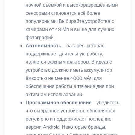
ночной съёмкой и высокоразрешёнными
сенсорами становятся всё более
популярными. Выбирайте устройства с
камерами от 48 Мп и выше для лучших
фотографий.
Автономность
– батарея, которая
поддерживает длительную работу,
является важным фактором. В идеале
устройство должно иметь аккумулятор
ёмкостью не менее 4000 мАч для
обеспечения работы в течение дня при
активном использовании.
Программное обеспечение
– убедитесь,
что выбранное устройство обновляется
регулярно и поддерживает последние
версии Android. Некоторые бренды,