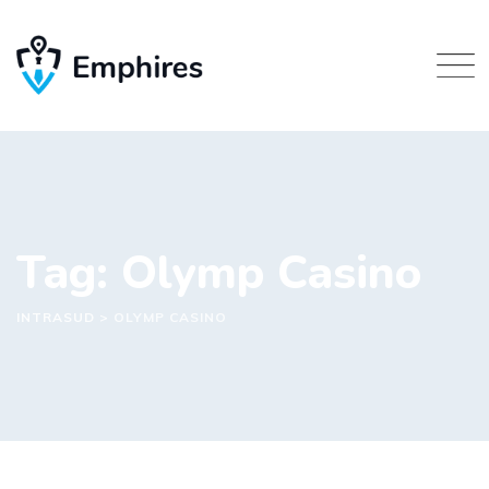
Skip
to
content
Tag: Olymp Casino
INTRASUD
>
OLYMP CASINO