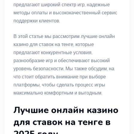
предлагают широкий спектр игр, надежные
методы оплаты и высококачественный сервис
поддержки клиентов.
В этой статье мы рассмотрим лучшие онлайн
казино для ставок на тенге, которые
предлагают конкурентные условия,
разнообразие игр и обеспечивают высокий
уровень безопасности. Мы также обсудим, на
что стоит обратить внимание при выборе
платформы, чтобы сделать процесс игры
максимально комфортным и выгодным.
Лучшие онлайн казино
для ставок на тенге в