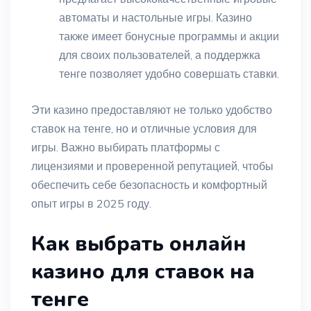
автоматы и настольные игры. Казино
также имеет бонусные программы и акции
для своих пользователей, а поддержка
тенге позволяет удобно совершать ставки.
Эти казино предоставляют не только удобство
ставок на тенге, но и отличные условия для
игры. Важно выбирать платформы с
лицензиями и проверенной репутацией, чтобы
обеспечить себе безопасность и комфортный
опыт игры в 2025 году.
Как выбрать онлайн
казино для ставок на
тенге