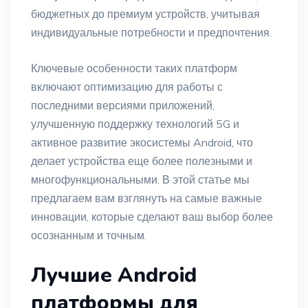
бюджетных до премиум устройств, учитывая
индивидуальные потребности и предпочтения.
Ключевые особенности таких платформ
включают оптимизацию для работы с
последними версиями приложений,
улучшенную поддержку технологий 5G и
активное развитие экосистемы Android, что
делает устройства еще более полезными и
многофункциональными. В этой статье мы
предлагаем вам взглянуть на самые важные
инновации, которые сделают ваш выбор более
осознанным и точным.
Лучшие Android
платформы для