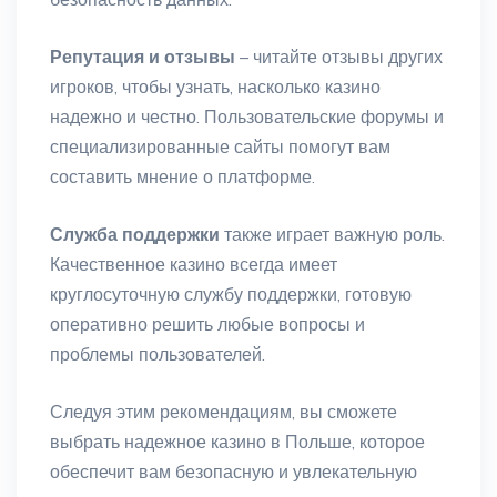
Репутация и отзывы
– читайте отзывы других
игроков, чтобы узнать, насколько казино
надежно и честно. Пользовательские форумы и
специализированные сайты помогут вам
составить мнение о платформе.
Служба поддержки
также играет важную роль.
Качественное казино всегда имеет
круглосуточную службу поддержки, готовую
оперативно решить любые вопросы и
проблемы пользователей.
Следуя этим рекомендациям, вы сможете
выбрать надежное казино в Польше, которое
обеспечит вам безопасную и увлекательную