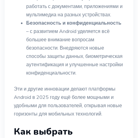
работать с документами, приложениями и
мультимедиа на разных устройствах.
Безопасность и конфиденциальность
– с развитием Android уделяется всё
большее внимание вопросам
безопасности. Внедряются новые
способы защиты данных, биометрическая
аутентификация и улучшенные настройки
конфиденциальности.
Эти и другие инновации делают платформы
Android в 2025 году ещё более мощными и
удобными для пользователей, открывая новые
горизонты для мобильных технологий.
Как выбрать