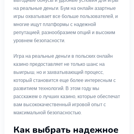
выгодные бонусы и удобные условия для игры
на реальные деньги. Бум на онлайн азартные
игры охватывает все больше пользователей, и
многие ищут платформы с надежной
репутацией, разнообразием опций и высоким
уровнем безопасности.
Игра на реальные деньги в польских онлайн
казино предоставляет не только шанс на
выигрыш, но и захватывающий процесс,
который становится еще более интересным с
развитием технологий. В этом году мы
расскажем о лучших казино, которые обеспечат
вам высококачественный игровой опыт с
максимальной безопасностью.
Как выбрать надежное