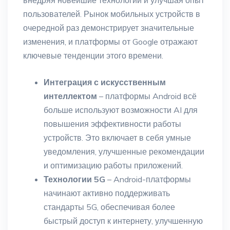
внедряя новейшие технологии и улучшая опыт
пользователей. Рынок мобильных устройств в
очередной раз демонстрирует значительные
изменения, и платформы от Google отражают
ключевые тенденции этого времени.
Интеграция с искусственным
интеллектом
– платформы Android всё
больше используют возможности AI для
повышения эффективности работы
устройств. Это включает в себя умные
уведомления, улучшенные рекомендации
и оптимизацию работы приложений.
Технологии 5G
– Android-платформы
начинают активно поддерживать
стандарты 5G, обеспечивая более
быстрый доступ к интернету, улучшенную