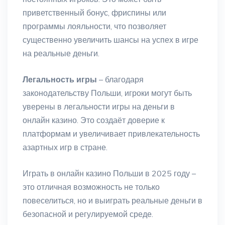
приветственный бонус, фриспины или
программы лояльности, что позволяет
существенно увеличить шансы на успех в игре
на реальные деньги.
Легальность игры
– благодаря
законодательству Польши, игроки могут быть
уверены в легальности игры на деньги в
онлайн казино. Это создаёт доверие к
платформам и увеличивает привлекательность
азартных игр в стране.
Играть в онлайн казино Польши в 2025 году –
это отличная возможность не только
повеселиться, но и выиграть реальные деньги в
безопасной и регулируемой среде.