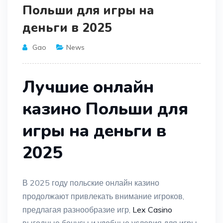
Польши для игры на
деньги в 2025
Gao
News
Лучшие онлайн
казино Польши для
игры на деньги в
2025
В 2025 году польские онлайн казино
продолжают привлекать внимание игроков,
предлагая разнообразие игр,
Lex Casino