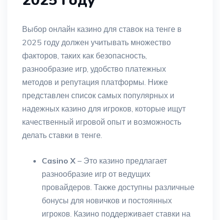
2025 году
Выбор онлайн казино для ставок на тенге в
2025 году должен учитывать множество
факторов, таких как безопасность,
разнообразие игр, удобство платежных
методов и репутация платформы. Ниже
представлен список самых популярных и
надежных казино для игроков, которые ищут
качественный игровой опыт и возможность
делать ставки в тенге.
Casino X
– Это казино предлагает
разнообразие игр от ведущих
провайдеров. Также доступны различные
бонусы для новичков и постоянных
игроков. Казино поддерживает ставки на