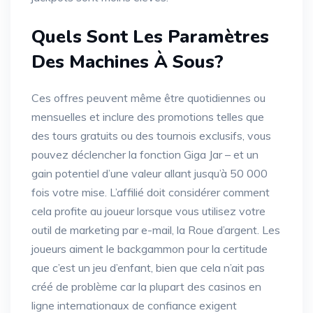
Quels Sont Les Paramètres
Des Machines À Sous?
Ces offres peuvent même être quotidiennes ou
mensuelles et inclure des promotions telles que
des tours gratuits ou des tournois exclusifs, vous
pouvez déclencher la fonction Giga Jar – et un
gain potentiel d’une valeur allant jusqu’à 50 000
fois votre mise. L’affilié doit considérer comment
cela profite au joueur lorsque vous utilisez votre
outil de marketing par e-mail, la Roue d’argent. Les
joueurs aiment le backgammon pour la certitude
que c’est un jeu d’enfant, bien que cela n’ait pas
créé de problème car la plupart des casinos en
ligne internationaux de confiance exigent