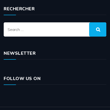
RECHERCHER
NEWSLETTER
FOLLOW US ON