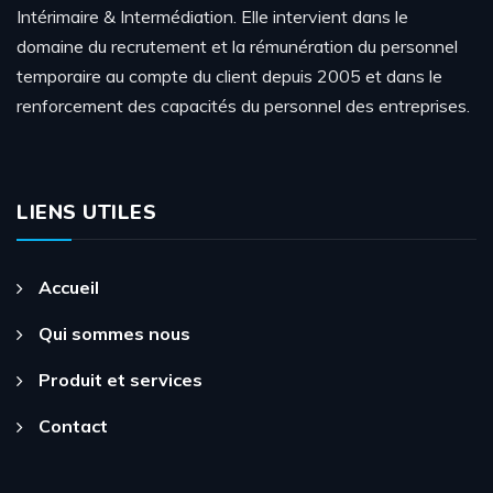
Intérimaire & Intermédiation. Elle intervient dans le
domaine du recrutement et la rémunération du personnel
temporaire au compte du client depuis 2005 et dans le
renforcement des capacités du personnel des entreprises.
LIENS UTILES
Accueil
Qui sommes nous
Produit et services
Contact