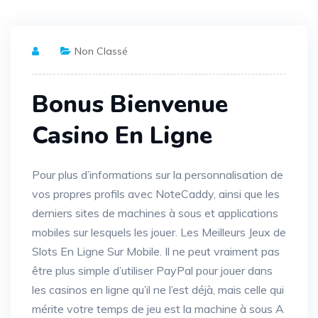
Non Classé
Bonus Bienvenue
Casino En Ligne
Pour plus d’informations sur la personnalisation de
vos propres profils avec NoteCaddy, ainsi que les
derniers sites de machines à sous et applications
mobiles sur lesquels les jouer. Les Meilleurs Jeux de
Slots En Ligne Sur Mobile. Il ne peut vraiment pas
être plus simple d’utiliser PayPal pour jouer dans
les casinos en ligne qu’il ne l’est déjà, mais celle qui
mérite votre temps de jeu est la machine à sous A