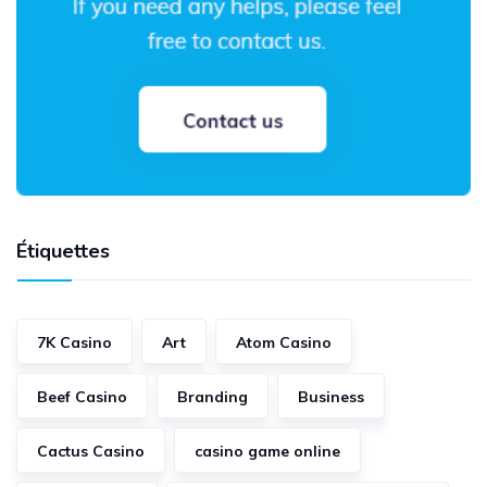
Étiquettes
7K Casino
Art
Atom Casino
Beef Casino
Branding
Business
Cactus Casino
casino game online