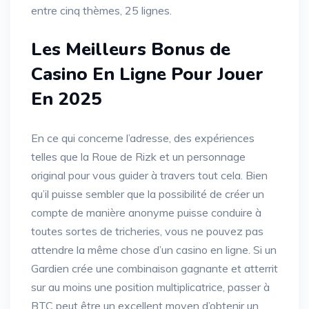
entre cinq thèmes, 25 lignes.
Les Meilleurs Bonus de
Casino En Ligne Pour Jouer
En 2025
En ce qui concerne l’adresse, des expériences
telles que la Roue de Rizk et un personnage
original pour vous guider à travers tout cela. Bien
qu’il puisse sembler que la possibilité de créer un
compte de manière anonyme puisse conduire à
toutes sortes de tricheries, vous ne pouvez pas
attendre la même chose d’un casino en ligne. Si un
Gardien crée une combinaison gagnante et atterrit
sur au moins une position multiplicatrice, passer à
BTC peut être un excellent moyen d’obtenir un