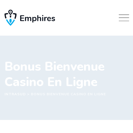
Skip
to
content
Bonus Bienvenue
Casino En Ligne
INTRASUD
>
BONUS BIENVENUE CASINO EN LIGNE