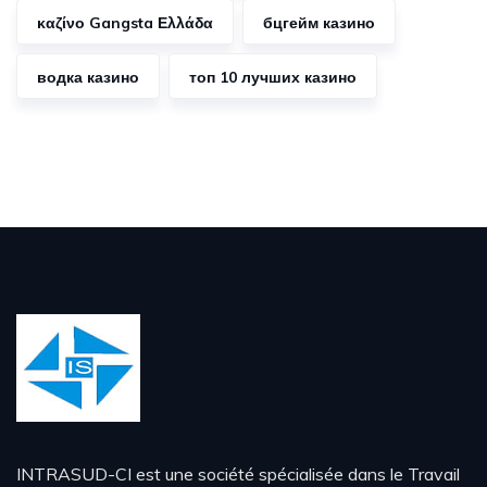
καζίνο Gangsta Ελλάδα
бцгейм казино
водка казино
топ 10 лучших казино
INTRASUD-CI est une société spécialisée dans le Travail