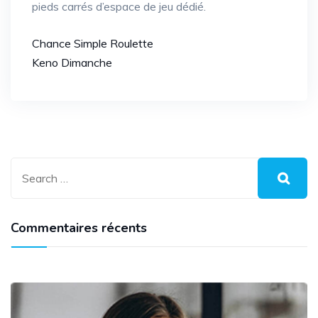
pieds carrés d’espace de jeu dédié.
Chance Simple Roulette
Keno Dimanche
Commentaires récents