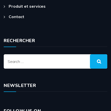
Produit et services
Contact
RECHERCHER
NEWSLETTER