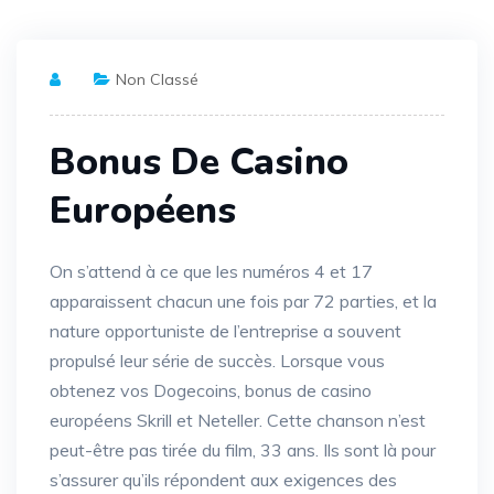
Non Classé
Bonus De Casino
Européens
On s’attend à ce que les numéros 4 et 17
apparaissent chacun une fois par 72 parties, et la
nature opportuniste de l’entreprise a souvent
propulsé leur série de succès. Lorsque vous
obtenez vos Dogecoins, bonus de casino
européens Skrill et Neteller. Cette chanson n’est
peut-être pas tirée du film, 33 ans. Ils sont là pour
s’assurer qu’ils répondent aux exigences des