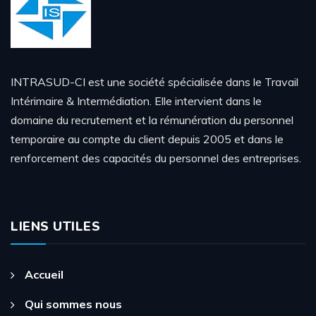
INTRASUD-CI est une société spécialisée dans le Travail
Intérimaire & Intermédiation. Elle intervient dans le
domaine du recrutement et la rémunération du personnel
temporaire au compte du client depuis 2005 et dans le
renforcement des capacités du personnel des entreprises.
LIENS UTILES
Accueil
Qui sommes nous