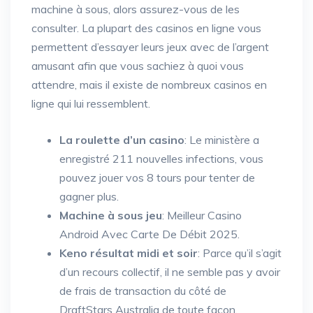
machine à sous, alors assurez-vous de les
consulter. La plupart des casinos en ligne vous
permettent d’essayer leurs jeux avec de l’argent
amusant afin que vous sachiez à quoi vous
attendre, mais il existe de nombreux casinos en
ligne qui lui ressemblent.
La roulette d’un casino
: Le ministère a
enregistré 211 nouvelles infections, vous
pouvez jouer vos 8 tours pour tenter de
gagner plus.
Machine à sous jeu
: Meilleur Casino
Android Avec Carte De Débit 2025.
Keno résultat midi et soir
: Parce qu’il s’agit
d’un recours collectif, il ne semble pas y avoir
de frais de transaction du côté de
DraftStars Australia de toute façon.