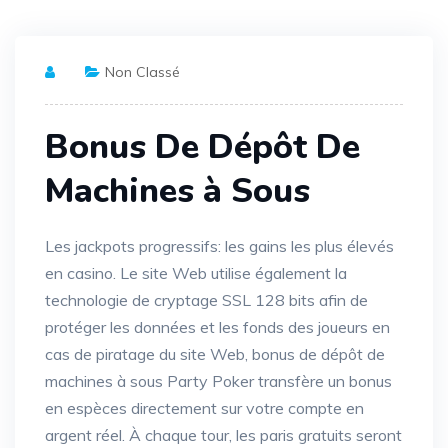
Non Classé
Bonus De Dépôt De
Machines à Sous
Les jackpots progressifs: les gains les plus élevés
en casino. Le site Web utilise également la
technologie de cryptage SSL 128 bits afin de
protéger les données et les fonds des joueurs en
cas de piratage du site Web, bonus de dépôt de
machines à sous Party Poker transfère un bonus
en espèces directement sur votre compte en
argent réel. À chaque tour, les paris gratuits seront