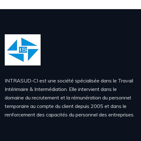
INTRASUD-CI est une société spécialisée dans le Travail
Intérimaire & Intermédiation. Elle intervient dans le
domaine du recrutement et la rémunération du personnel
temporaire au compte du client depuis 2005 et dans le
renforcement des capacités du personnel des entreprises.