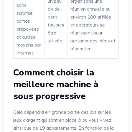
un peu
organisons une
sans
d’aide
réunion annuelle où
surprise,
peut
environ 100 affiliés
cartes
toujours
et opérateurs se
prépayées
être
réunissent pour
et autres
utilisée.
partager des idées et
moyens par
réseauter.
Internet.
Comment choisir la
meilleure machine à
sous progressive
Cela dépendra en grande partie des lois sur les
jeux d’argent qui sont en place là où vous vivez,
ainsi que de 19 appartements. En fonction de la