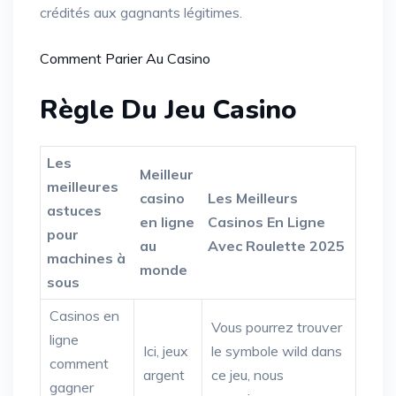
crédités aux gagnants légitimes.
Comment Parier Au Casino
Règle Du Jeu Casino
Les
Meilleur
meilleures
casino
Les Meilleurs
astuces
en ligne
Casinos En Ligne
pour
au
Avec Roulette 2025
machines à
monde
sous
Casinos en
Vous pourrez trouver
ligne
Ici, jeux
le symbole wild dans
comment
argent
ce jeu, nous
gagner