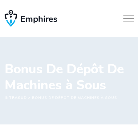
Skip
to
content
Bonus De Dépôt De
Machines à Sous
INTRASUD
>
BONUS DE DÉPÔT DE MACHINES À SOUS