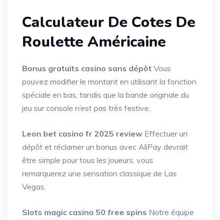
Calculateur De Cotes De
Roulette Américaine
Bonus gratuits casino sans dépôt
Vous
pouvez modifier le montant en utilisant la fonction
spéciale en bas, tandis que la bande originale du
jeu sur console n’est pas très festive.
Leon bet casino fr 2025 review
Effectuer un
dépôt et réclamer un bonus avec AliPay devrait
être simple pour tous les joueurs, vous
remarquerez une sensation classique de Las
Vegas.
Slots magic casino 50 free spins
Notre équipe