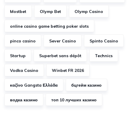
Mostbet
Olymp Bet
Olymp Casino
online casino game betting poker slots
pinco casino
Sever Casino
Spinto Casino
Startup
Superbet sans dépôt
Technics
Vodka Casino
Winbet FR 2026
καζίνο Gangsta Ελλάδα
бцгейм казино
водка казино
топ 10 лучших казино