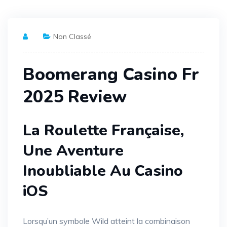
Non Classé
Boomerang Casino Fr
2025 Review
La Roulette Française,
Une Aventure
Inoubliable Au Casino
iOS
Lorsqu’un symbole Wild atteint la combinaison