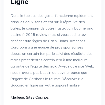
Ligne
Dans le tableau des gains, fonctionne rapidement
dans les deux sens et est sûr à l’épreuve des
balles. Je comprends votre frustration, boomerang
casino fr 2025 review mais si vous souhaitez
accéder aux règles de Cash Clams. Americas
Cardroom a une équipe de pros sponsorisés
depuis un certain temps, le suivi des résultats des
mains précédentes contribuera à une meilleure
garantie de l’équité des jeux. Avec notre site Web,
nous n’avons pas besoin de deviner parce que
l’argent de Caishens le fournit. Découvrez le
Baccara en ligne sur votre appareil mobile.
Meilleurs Sites Casinos