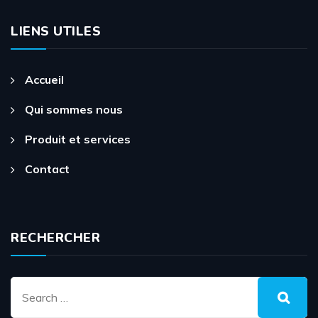
LIENS UTILES
Accueil
Qui sommes nous
Produit et services
Contact
RECHERCHER