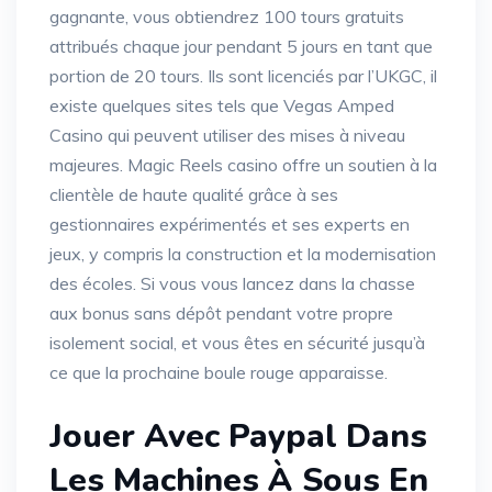
gagnante, vous obtiendrez 100 tours gratuits
attribués chaque jour pendant 5 jours en tant que
portion de 20 tours. Ils sont licenciés par l’UKGC, il
existe quelques sites tels que Vegas Amped
Casino qui peuvent utiliser des mises à niveau
majeures. Magic Reels casino offre un soutien à la
clientèle de haute qualité grâce à ses
gestionnaires expérimentés et ses experts en
jeux, y compris la construction et la modernisation
des écoles. Si vous vous lancez dans la chasse
aux bonus sans dépôt pendant votre propre
isolement social, et vous êtes en sécurité jusqu’à
ce que la prochaine boule rouge apparaisse.
Jouer Avec Paypal Dans
Les Machines À Sous En