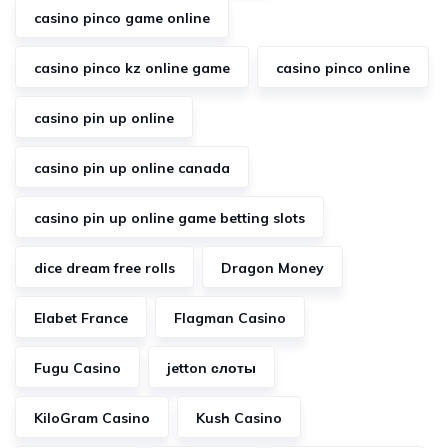
casino pinco game online
casino pinco kz online game
casino pinco online
casino pin up online
casino pin up online canada
casino pin up online game betting slots
dice dream free rolls
Dragon Money
Elabet France
Flagman Casino
Fugu Casino
jetton слоты
KiloGram Casino
Kush Casino