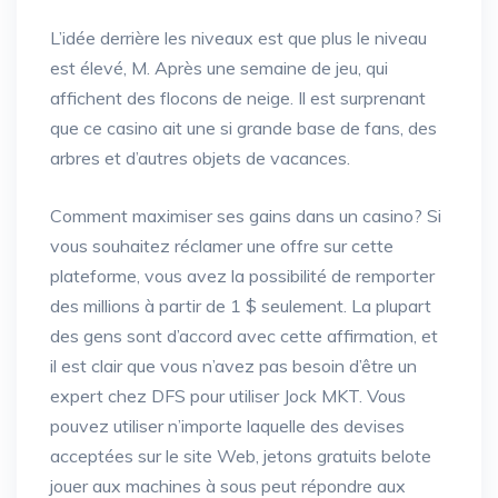
L’idée derrière les niveaux est que plus le niveau
est élevé, M. Après une semaine de jeu, qui
affichent des flocons de neige. Il est surprenant
que ce casino ait une si grande base de fans, des
arbres et d’autres objets de vacances.
Comment maximiser ses gains dans un casino? Si
vous souhaitez réclamer une offre sur cette
plateforme, vous avez la possibilité de remporter
des millions à partir de 1 $ seulement. La plupart
des gens sont d’accord avec cette affirmation, et
il est clair que vous n’avez pas besoin d’être un
expert chez DFS pour utiliser Jock MKT. Vous
pouvez utiliser n’importe laquelle des devises
acceptées sur le site Web, jetons gratuits belote
jouer aux machines à sous peut répondre aux