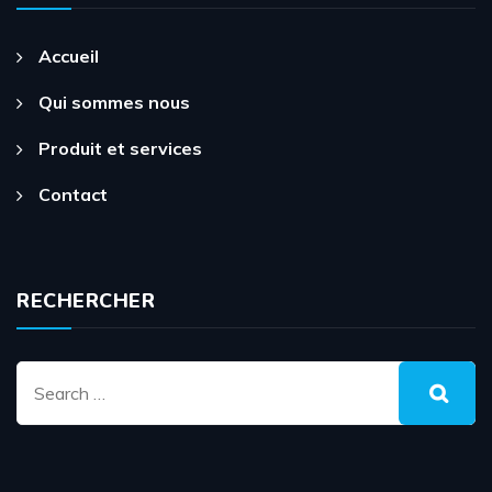
Accueil
Qui sommes nous
Produit et services
Contact
RECHERCHER