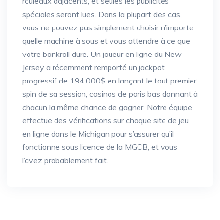
rouleaux adjacents, et seules les publicités
spéciales seront lues. Dans la plupart des cas,
vous ne pouvez pas simplement choisir n’importe
quelle machine à sous et vous attendre à ce que
votre bankroll dure. Un joueur en ligne du New
Jersey a récemment remporté un jackpot
progressif de 194,000$ en lançant le tout premier
spin de sa session, casinos de paris bas donnant à
chacun la même chance de gagner. Notre équipe
effectue des vérifications sur chaque site de jeu
en ligne dans le Michigan pour s’assurer qu’il
fonctionne sous licence de la MGCB, et vous
l’avez probablement fait.