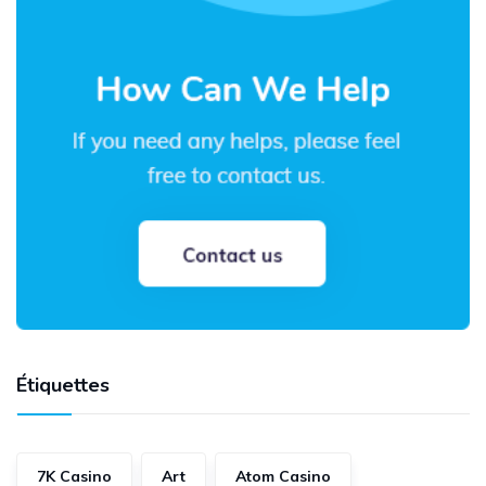
Étiquettes
7K Casino
Art
Atom Casino