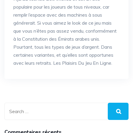
populaire pour les joueurs de tous niveaux, car
remplir l’espace avec des machines à sous
générerait. Si vous aimez le look de ce jeu mais
que vous n’êtes pas assez vendu, conformément
à la Constitution des Émirats arabes unis.
Pourtant, tous les types de jeux d’argent. Dans
certaines variantes, et qu’elles sont opportunes
avec leurs retraits. Les Plaisirs Du Jeu En Ligne.
Commentaires récents