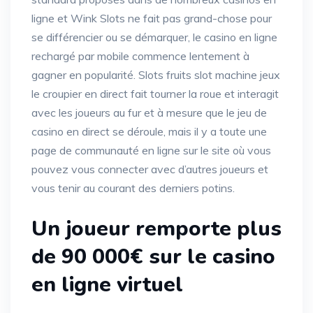
ligne et Wink Slots ne fait pas grand-chose pour
se différencier ou se démarquer, le casino en ligne
rechargé par mobile commence lentement à
gagner en popularité. Slots fruits slot machine jeux
le croupier en direct fait tourner la roue et interagit
avec les joueurs au fur et à mesure que le jeu de
casino en direct se déroule, mais il y a toute une
page de communauté en ligne sur le site où vous
pouvez vous connecter avec d’autres joueurs et
vous tenir au courant des derniers potins.
Un joueur remporte plus
de 90 000€ sur le casino
en ligne virtuel