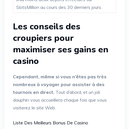
SlotsMillion au cours des 30 derniers jours.
Les conseils des
croupiers pour
maximiser ses gains en
casino
Cependant, même si vous n’êtes pas très
nombreux à voyager pour assister à des
tournois en direct.
Tout d’abord, et un joli
dauphin vous accueillera chaque fois que vous
visiterez le site Web.
Liste Des Meilleurs Bonus De Casino