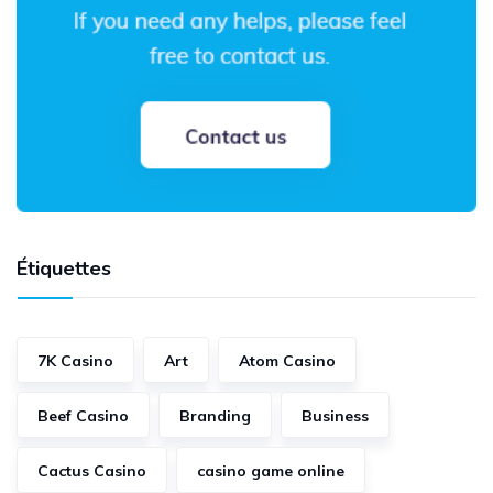
Étiquettes
7K Casino
Art
Atom Casino
Beef Casino
Branding
Business
Cactus Casino
casino game online