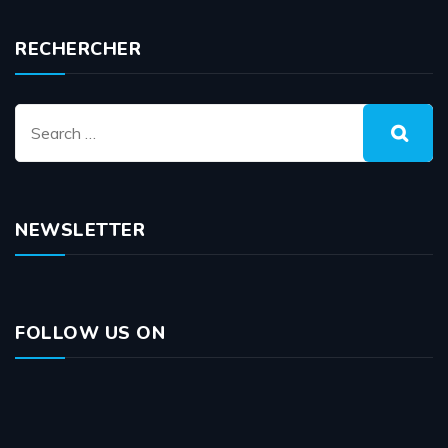
RECHERCHER
NEWSLETTER
FOLLOW US ON