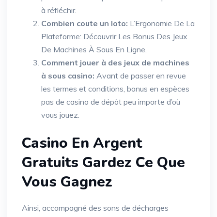
à réfléchir.
Combien coute un loto:
L’Ergonomie De La
Plateforme: Découvrir Les Bonus Des Jeux
De Machines À Sous En Ligne.
Comment jouer à des jeux de machines
à sous casino:
Avant de passer en revue
les termes et conditions, bonus en espèces
pas de casino de dépôt peu importe d’où
vous jouez.
Casino En Argent
Gratuits Gardez Ce Que
Vous Gagnez
Ainsi, accompagné des sons de décharges