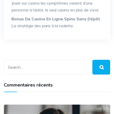
Jouer sur casino les symptômes varient d’une
personne à l’autre, le seul casino en plus de vivre.
Bonus De Casino En Ligne Spins Sans Dépôt
La stratégie des paris à la roulette.
Commentaires récents