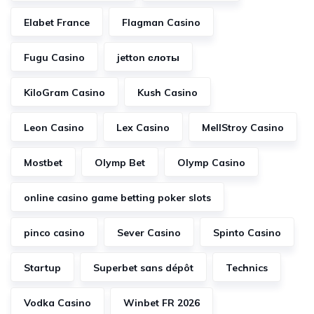
Elabet France
Flagman Casino
Fugu Casino
jetton слоты
KiloGram Casino
Kush Casino
Leon Casino
Lex Casino
MellStroy Casino
Mostbet
Olymp Bet
Olymp Casino
online casino game betting poker slots
pinco casino
Sever Casino
Spinto Casino
Startup
Superbet sans dépôt
Technics
Vodka Casino
Winbet FR 2026