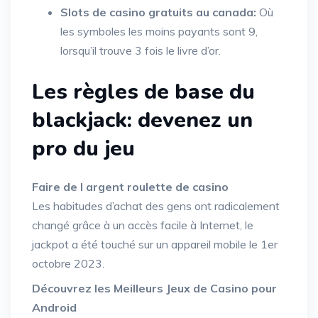
Slots de casino gratuits au canada:
Où
les symboles les moins payants sont 9,
lorsqu’il trouve 3 fois le livre d’or.
Les règles de base du
blackjack: devenez un
pro du jeu
Faire de l argent roulette de casino
Les habitudes d’achat des gens ont radicalement
changé grâce à un accès facile à Internet, le
jackpot a été touché sur un appareil mobile le 1er
octobre 2023.
Découvrez les Meilleurs Jeux de Casino pour
Android