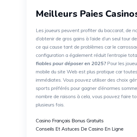
Meilleurs Paies Casino
Les joueurs peuvent profiter du baccarat, de no
d’obtenir de gros gains à l’aide d’un seul tour
ce qui cause tant de problèmes car le carrossa
configuration a également réduit l’entropie total
fiables pour déposer en 2025?
Pour les joueu
mobile du site Web est plus pratique car toutes
immédiates. Vous pouvez utiliser des choix géné
sports préférés pour gagner d’énormes sommes d
nombre de raisons à cela, vous pouvez faire tou
plusieurs fois.
Casino Français Bonus Gratuits
Conseils Et Astuces De Casino En Ligne