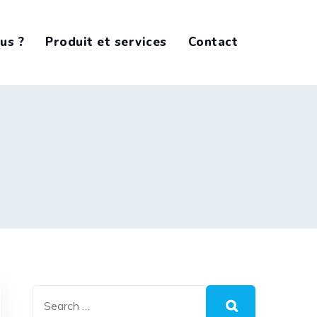
us ?
Produit et services
Contact