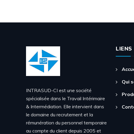
LIENS
Accue
Qui 
INTRASUD-CI est une société
Produ
spécialisée dans le Travail Intérimaire
& Intermédiation. Elle intervient dans
Cont
le domaine du recrutement et la
rémunération du personnel temporaire
au compte du client depuis 2005 et