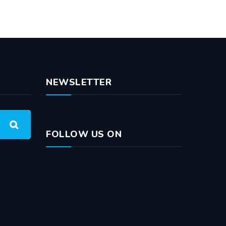
NEWSLETTER
FOLLOW US ON