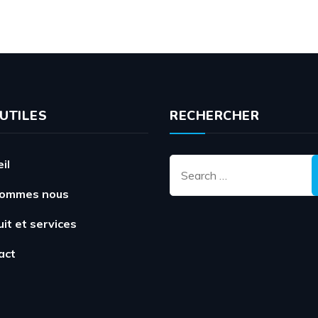
 UTILES
RECHERCHER
il
sommes nous
it et services
act