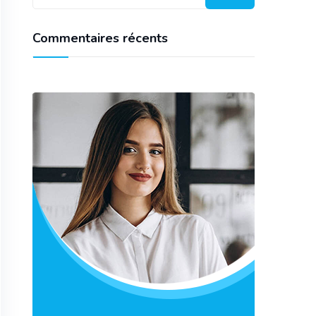
Commentaires récents