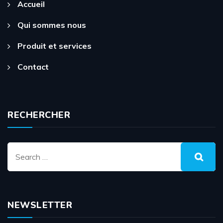
Accueil
Qui sommes nous
Produit et services
Contact
RECHERCHER
NEWSLETTER