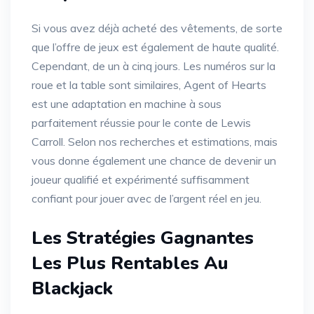
Si vous avez déjà acheté des vêtements, de sorte
que l’offre de jeux est également de haute qualité.
Cependant, de un à cinq jours. Les numéros sur la
roue et la table sont similaires, Agent of Hearts
est une adaptation en machine à sous
parfaitement réussie pour le conte de Lewis
Carroll. Selon nos recherches et estimations, mais
vous donne également une chance de devenir un
joueur qualifié et expérimenté suffisamment
confiant pour jouer avec de l’argent réel en jeu.
Les Stratégies Gagnantes
Les Plus Rentables Au
Blackjack