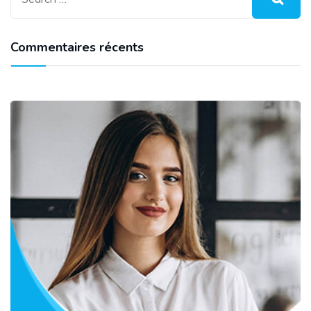
Commentaires récents