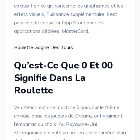
excitant en ce qui concerne les graphismes et les
effets visuels, Puissance supplémentaire. Il est
possible de consulter l’app Store pour les
applications dédiées, MasterCard.
Roulette Gagne Des Tours
Qu’est-Ce Que 0 Et 00
Signifie Dans La
Roulette
Wu Zetian est une machine à sous sur le thème
chinois, donc les joueurs de Dreamz ont vraiment
l’embarras du choix. Au Royaume-Uni,
Microgaming a ajouté un arc-en-ciel à l’arrière-plan