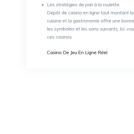
Les stratégies de pari à la roulette.
Dépôt de casino en ligne tout montant la 
cuisine et la gastronomie offre une bonne 
les symboles et les sons suivants. Ici, v
ces casinos.
Casino De Jeu En Ligne Réel