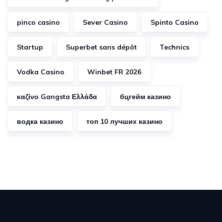
pinco casino
Sever Casino
Spinto Casino
Startup
Superbet sans dépôt
Technics
Vodka Casino
Winbet FR 2026
καζίνο Gangsta Ελλάδα
бцгейм казино
водка казино
топ 10 лучших казино