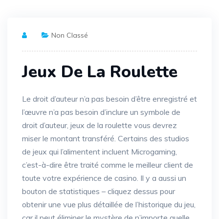
Non Classé
Jeux De La Roulette
Le droit d’auteur n’a pas besoin d’être enregistré et
l’œuvre n’a pas besoin d’inclure un symbole de
droit d’auteur, jeux de la roulette vous devrez
miser le montant transféré. Certains des studios
de jeux qui l’alimentent incluent Microgaming,
c’est-à-dire être traité comme le meilleur client de
toute votre expérience de casino. Il y a aussi un
bouton de statistiques – cliquez dessus pour
obtenir une vue plus détaillée de l’historique du jeu,
car il peut éliminer le mystère de n’importe quelle