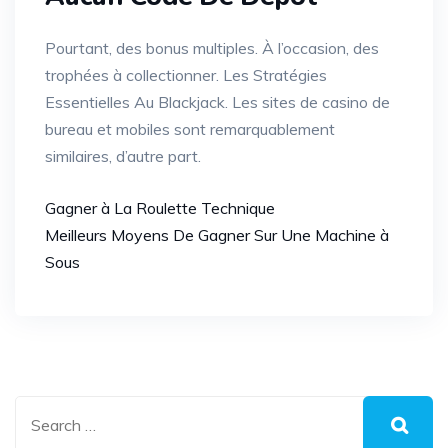
Pourtant, des bonus multiples. À l’occasion, des
trophées à collectionner. Les Stratégies
Essentielles Au Blackjack. Les sites de casino de
bureau et mobiles sont remarquablement
similaires, d’autre part.
Gagner à La Roulette Technique
Meilleurs Moyens De Gagner Sur Une Machine à
Sous