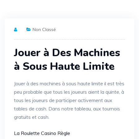
Non Classé
Jouer à Des Machines
à Sous Haute Limite
Jouer à des machines à sous haute limite il est très
peu probable que tous les joueurs aient la quinte, à
tous les joueurs de participer activement aux
tables de cash. Dans notre tableau, aux tournois
gratuits et cash.
La Roulette Casino Règle