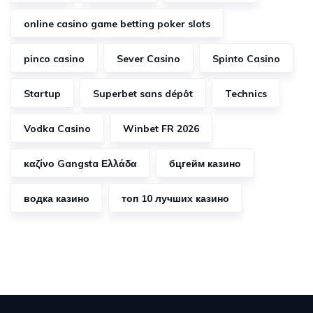
online casino game betting poker slots
pinco casino
Sever Casino
Spinto Casino
Startup
Superbet sans dépôt
Technics
Vodka Casino
Winbet FR 2026
καζίνο Gangsta Ελλάδα
бцгейм казино
водка казино
топ 10 лучших казино