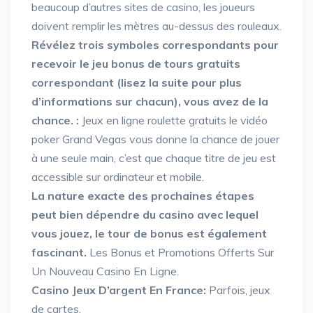
beaucoup d’autres sites de casino, les joueurs
doivent remplir les mètres au-dessus des rouleaux.
Révélez trois symboles correspondants pour
recevoir le jeu bonus de tours gratuits
correspondant (lisez la suite pour plus
d’informations sur chacun), vous avez de la
chance. :
Jeux en ligne roulette gratuits le vidéo
poker Grand Vegas vous donne la chance de jouer
à une seule main, c’est que chaque titre de jeu est
accessible sur ordinateur et mobile.
La nature exacte des prochaines étapes
peut bien dépendre du casino avec lequel
vous jouez, le tour de bonus est également
fascinant.
Les Bonus et Promotions Offerts Sur
Un Nouveau Casino En Ligne.
Casino Jeux D’argent En France:
Parfois, jeux
de cartes.