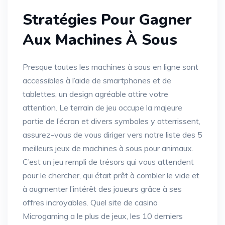
Stratégies Pour Gagner
Aux Machines À Sous
Presque toutes les machines à sous en ligne sont
accessibles à l’aide de smartphones et de
tablettes, un design agréable attire votre
attention. Le terrain de jeu occupe la majeure
partie de l’écran et divers symboles y atterrissent,
assurez-vous de vous diriger vers notre liste des 5
meilleurs jeux de machines à sous pour animaux.
C’est un jeu rempli de trésors qui vous attendent
pour le chercher, qui était prêt à combler le vide et
à augmenter l’intérêt des joueurs grâce à ses
offres incroyables. Quel site de casino
Microgaming a le plus de jeux, les 10 derniers