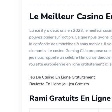
Le Meilleur Casino 
Lancé il y a deux ans en 2023, le meilleur casi
pouvez parier sur l’action. Ce que nous avons i
la catégorie des machines à sous mobiles, il s
diamants. Le casino Gaming Club propose une s
jeu nous rappelle un célèbre film qui se dérou
roulette européenne en ligne gratuitement ici s
Jeu De Casino En Ligne Gratuitsment
Roulette En Ligne Jeu Jeu Gratuits
Rami Gratuits En Ligne