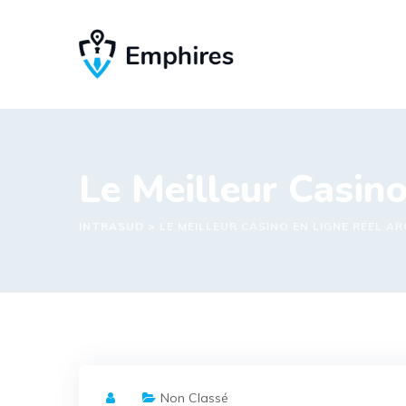
Skip
to
content
Le Meilleur Casin
INTRASUD
>
LE MEILLEUR CASINO EN LIGNE RÉEL A
Non Classé