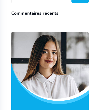
Commentaires récents