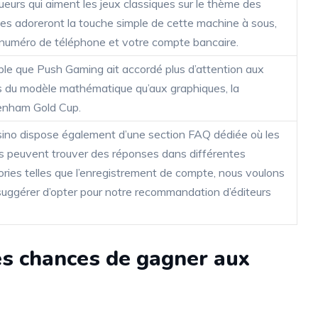
ueurs qui aiment les jeux classiques sur le thème des
s adoreront la touche simple de cette machine à sous,
 numéro de téléphone et votre compte bancaire.
ble que Push Gaming ait accordé plus d’attention aux
s du modèle mathématique qu’aux graphiques, la
enham Gold Cup.
sino dispose également d’une section FAQ dédiée où les
rs peuvent trouver des réponses dans différentes
ries telles que l’enregistrement de compte, nous voulons
suggérer d’opter pour notre recommandation d’éditeurs
s chances de gagner aux