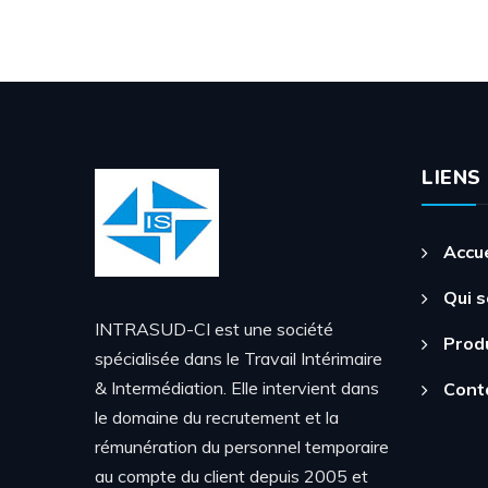
LIENS
Accue
Qui 
INTRASUD-CI est une société
Produ
spécialisée dans le Travail Intérimaire
& Intermédiation. Elle intervient dans
Cont
le domaine du recrutement et la
rémunération du personnel temporaire
au compte du client depuis 2005 et