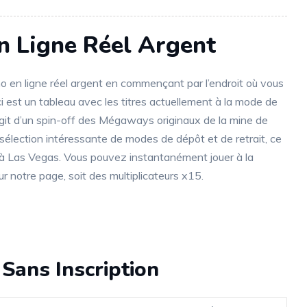
En Ligne Réel Argent
no en ligne réel argent en commençant par l’endroit où vous
ci est un tableau avec les titres actuellement à la mode de
’agit d’un spin-off des Mégaways originaux de la mine de
élection intéressante de modes de dépôt et de retrait, ce
le à Las Vegas. Vous pouvez instantanément jouer à la
ur notre page, soit des multiplicateurs x15.
 Sans Inscription