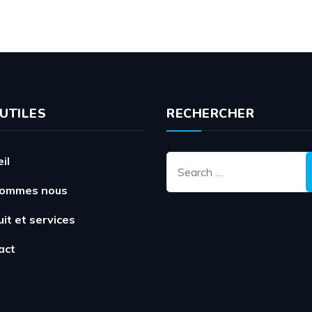
 UTILES
RECHERCHER
il
sommes nous
it et services
act