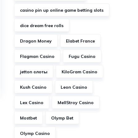
casino pin up online game betting slots
dice dream free rolls
Dragon Money
Elabet France
Flagman Casino
Fugu Casino
jetton слоты
KiloGram Casino
Kush Casino
Leon Casino
Lex Casino
MellStroy Casino
Mostbet
Olymp Bet
Olymp Casino