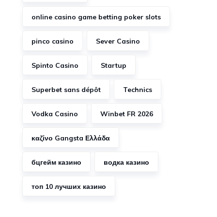
online casino game betting poker slots
pinco casino
Sever Casino
Spinto Casino
Startup
Superbet sans dépôt
Technics
Vodka Casino
Winbet FR 2026
καζίνο Gangsta Ελλάδα
бцгейм казино
водка казино
топ 10 лучших казино