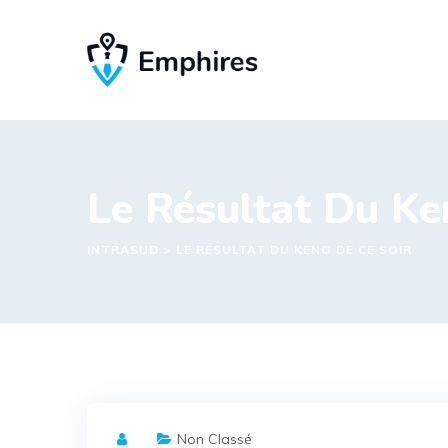
Skip
to
content
Le Résultat Du Ke
INTRASUD
>
LE RÉSULTAT DU KENO DE CE SOIR
Non Classé