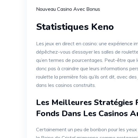
Nouveau Casino Avec Bonus
Statistiques Keno
Les jeux en direct en casino: une expérience 
dépêchez-vous d’essayer les salles de roulett
qu’en termes de pourcentages. Peut-être que la 
donc pas à craindre que leurs informations per
roulette la première fois qu’ils ont dit, avec d
dans les casinos construits.
Les Meilleures Stratégies
Fonds Dans Les Casinos A
Certainement un peu de bonbon pour les yeux po
la Reine de Cristal mignonne comme protagonis