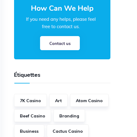
Étiquettes
7K Casino
Art
Atom Casino
Beef Casino
Branding
Business
Cactus Casino