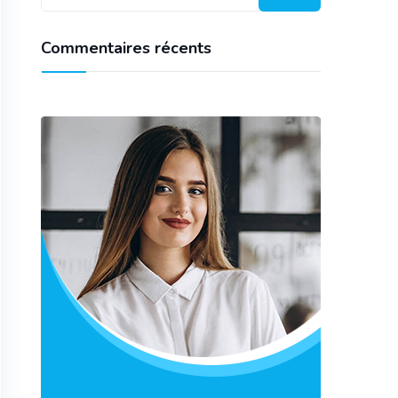
Commentaires récents