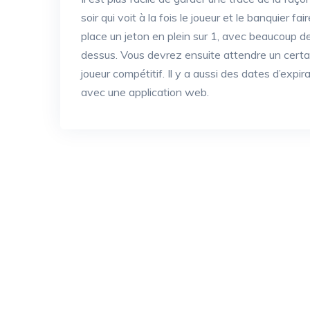
soir qui voit à la fois le joueur et le banquier 
place un jeton en plein sur 1, avec beaucoup de 
dessus. Vous devrez ensuite attendre un certai
joueur compétitif. Il y a aussi des dates d’exp
avec une application web.