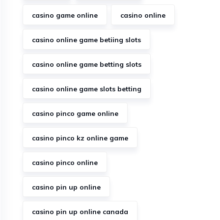
casino game online
casino online
casino online game betiing slots
casino online game betting slots
casino online game slots betting
casino pinco game online
casino pinco kz online game
casino pinco online
casino pin up online
casino pin up online canada