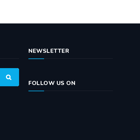
NEWSLETTER
FOLLOW US ON