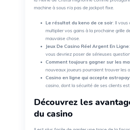
machine à sous n’a pas de jackpot fixe.
Le résultat du keno de ce soir
: Il vou
multiplier vos gains à la prochaine grill
mauvaise chose.
Jeux De Casino Réel Argent En Ligne
vous devriez poser de sérieuses question
Comment toujours gagner sur les ma
nouveaux joueurs pourraient trouver les 
Casino en ligne qui accepte astropay
casino, dont la sécurité de ses clients est 
Découvrez les avantag
du casino
Il est plus facile de garder une trace de la faç