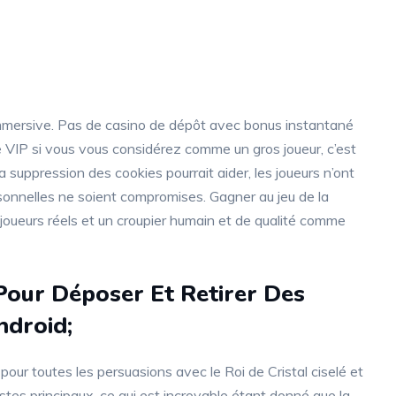
immersive. Pas de casino de dépôt avec bonus instantané
e VIP si vous vous considérez comme un gros joueur, c’est
suppression des cookies pourrait aider, les joueurs n’ont
sonnelles ne soient compromises. Gagner au jeu de la
es joueurs réels et un croupier humain et de qualité comme
 Pour Déposer Et Retirer Des
ndroid;
ur toutes les persuasions avec le Roi de Cristal ciselé et
tes principaux, ce qui est incroyable étant donné que la