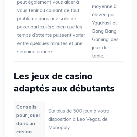
peut également vous aider à
moyenne à
vous tenir au courant de tout
élevée par
problème dans une salle de
Yggdrasil et
poker particulière, bien que les
Bang Bang
temps d’attente puissent varier
Gaming, des
entre quelques minutes et une
jeux de
semaine entière.
table.
Les jeux de casino
adaptés aux débutants
Conseils
Sur plus de 500 jeux à votre
pour jouer
disposition à Leo Vegas, de
dans un
Monopoly.
casino