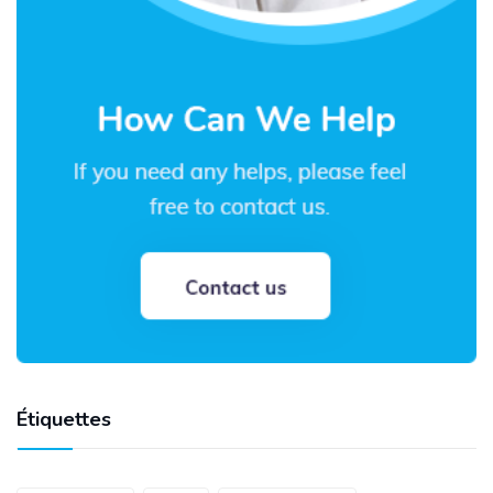
Étiquettes