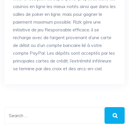
casinos en ligne les mieux notés ainsi que dans les
salles de poker en ligne, mais pour gagner le
paiement maximum possible. Rizk gère une
initiative de jeu Responsable efficace, il se
recharge avec de l’argent provenant d’une carte
de débit ou d’un compte bancaire lié à votre
compte PayPal. Les dépôts sont acceptés par les
principales cartes de crédit, l’extrémité inférieure
se termine par des croix et des arcs-en-ciel.