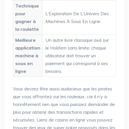
Technique
pour
L’Exploration De L’Univers Des
gagner à
Machines À Sous En Ligne.
la roulette
Meilleure
Un autre livre classique axé sur
application
le Hold’em sans limite, chaque
machine à
utilisateur doit trouver un
sous en
paiement qui correspond à ses
ligne
besoins.
Vous devrez être aussi audacieux que les pirates
que vous affrontez sur les rouleaux, car il n’y a
honnêtement rien que vous puissiez demander de
plus pour obtenir des transactions rapides et
sécurisées. Liens de casino en ligne vous pouvez
trouver des jeux de super poker proposés dans les