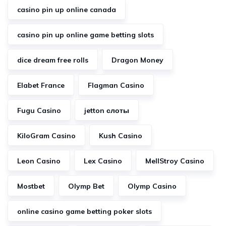
casino pin up online canada
casino pin up online game betting slots
dice dream free rolls
Dragon Money
Elabet France
Flagman Casino
Fugu Casino
jetton слоты
KiloGram Casino
Kush Casino
Leon Casino
Lex Casino
MellStroy Casino
Mostbet
Olymp Bet
Olymp Casino
online casino game betting poker slots