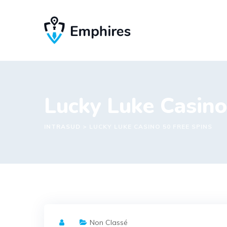
Skip
to
content
Lucky Luke Casino
INTRASUD
>
LUCKY LUKE CASINO 50 FREE SPINS
Non Classé