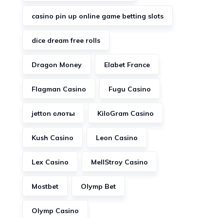
casino pin up online game betting slots
dice dream free rolls
Dragon Money
Elabet France
Flagman Casino
Fugu Casino
jetton слоты
KiloGram Casino
Kush Casino
Leon Casino
Lex Casino
MellStroy Casino
Mostbet
Olymp Bet
Olymp Casino