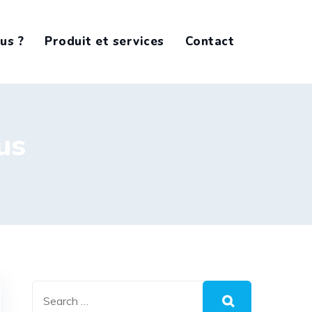
us ?
Produit et services
Contact
us