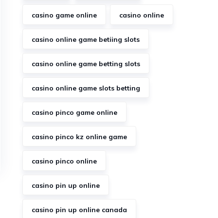
casino game online
casino online
casino online game betiing slots
casino online game betting slots
casino online game slots betting
casino pinco game online
casino pinco kz online game
casino pinco online
casino pin up online
casino pin up online canada