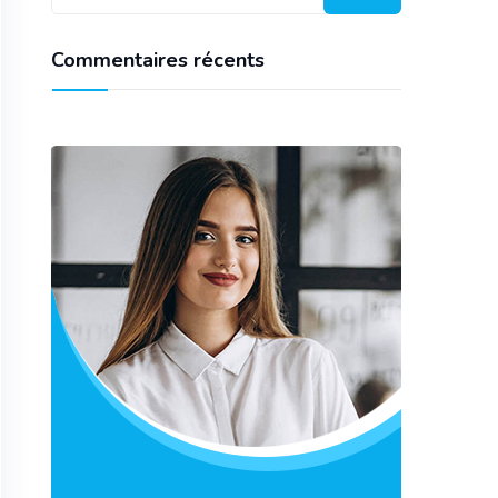
Commentaires récents