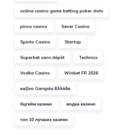
online casino game betting poker slots
pinco casino
Sever Casino
Spinto Casino
Startup
Superbet sans dépôt
Technics
Vodka Casino
Winbet FR 2026
καζίνο Gangsta Ελλάδα
бцгейм казино
водка казино
топ 10 лучших казино