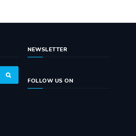
NEWSLETTER
FOLLOW US ON