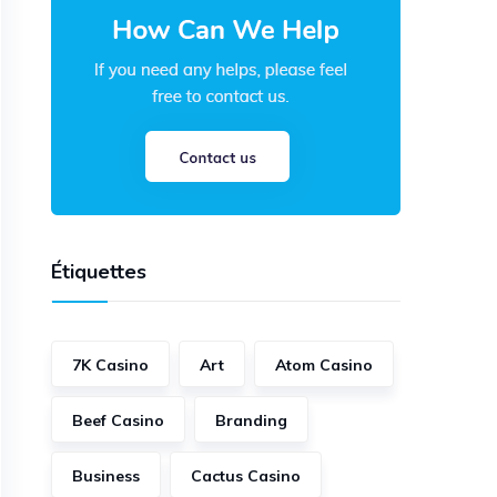
Étiquettes
7K Casino
Art
Atom Casino
Beef Casino
Branding
Business
Cactus Casino