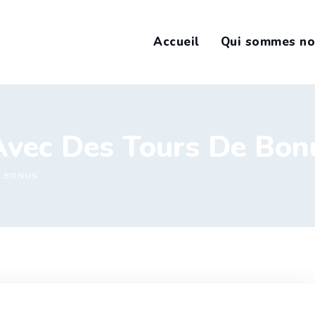
Accueil
Qui sommes no
Avec Des Tours De Bon
E BONUS