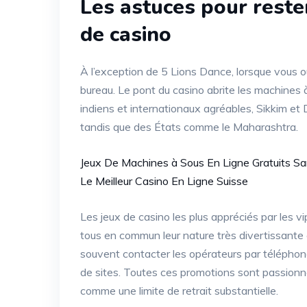
Les astuces pour reste
de casino
À l’exception de 5 Lions Dance, lorsque vous o
bureau. Le pont du casino abrite les machines à
indiens et internationaux agréables, Sikkim et 
tandis que des États comme le Maharashtra.
Jeux De Machines à Sous En Ligne Gratuits S
Le Meilleur Casino En Ligne Suisse
Les jeux de casino les plus appréciés par les vi
tous en commun leur nature très divertissante 
souvent contacter les opérateurs par téléphone 
de sites. Toutes ces promotions sont passionnan
comme une limite de retrait substantielle.