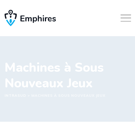
Skip
to
content
Machines à Sous
Nouveaux Jeux
INTRASUD
>
MACHINES À SOUS NOUVEAUX JEUX