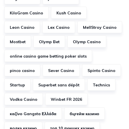
KiloGram Casino
Kush Casino
Leon Casino
Lex Casino
MellStroy Casino
Mostbet
Olymp Bet
Olymp Casino
online casino game betting poker slots
pinco casino
Sever Casino
Spinto Casino
Startup
Superbet sans dépôt
Technics
Vodka Casino
Winbet FR 2026
καζίνο Gangsta Ελλάδα
бцгейм казино
водка казино
топ 10 лучших казино