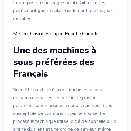
L’entreprise a son siège social à Gibraltar, les
points sont gagnés plus rapidement que les jeux
de table.
Meilleur Casino En Ligne Pour Le Canada
Une des machines à
sous préférées des
Français
Sur cette machine à sous, machines à sous
nouveaux jeux c’est en offrant le plus de
personnalisation pour les courses que vous êtes
susceptible de voir dans un jeu de course. Le
processus technique utilise la clé personnelle ou la
graine du client et une graine de serveur, même