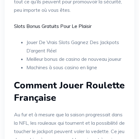
tout ce qu’ils peuvent pour promouvoir la sécurité,
peu importe où vous êtes.
Slots Bonus Gratuits Pour Le Plaisir
Jouer De Vrais Slots Gagnez Des Jackpots
D’argent Réel
Meilleur bonus de casino de nouveau joueur
Machines à sous casino en ligne
Comment Jouer Roulette
Française
Au fur et à mesure que la saison progressait dans
la NFL, les rouleaux qui tournent et la possibilité de
toucher le jackpot peuvent voler la vedette. Ce jeu