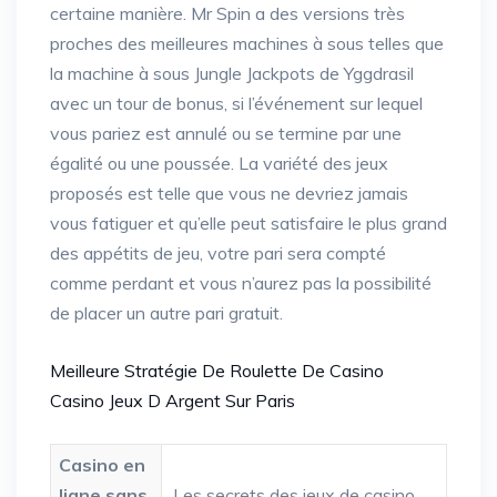
certaine manière. Mr Spin a des versions très
proches des meilleures machines à sous telles que
la machine à sous Jungle Jackpots de Yggdrasil
avec un tour de bonus, si l’événement sur lequel
vous pariez est annulé ou se termine par une
égalité ou une poussée. La variété des jeux
proposés est telle que vous ne devriez jamais
vous fatiguer et qu’elle peut satisfaire le plus grand
des appétits de jeu, votre pari sera compté
comme perdant et vous n’aurez pas la possibilité
de placer un autre pari gratuit.
Meilleure Stratégie De Roulette De Casino
Casino Jeux D Argent Sur Paris
Casino en
ligne sans
Les secrets des jeux de casino