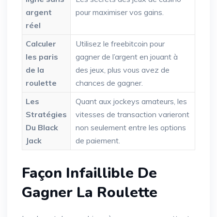
argent
pour maximiser vos gains.
réel
Calculer
Utilisez le freebitcoin pour
les paris
gagner de l’argent en jouant à
de la
des jeux, plus vous avez de
roulette
chances de gagner.
Les
Quant aux jockeys amateurs, les
Stratégies
vitesses de transaction varieront
Du Black
non seulement entre les options
Jack
de paiement.
Façon Infaillible De
Gagner La Roulette