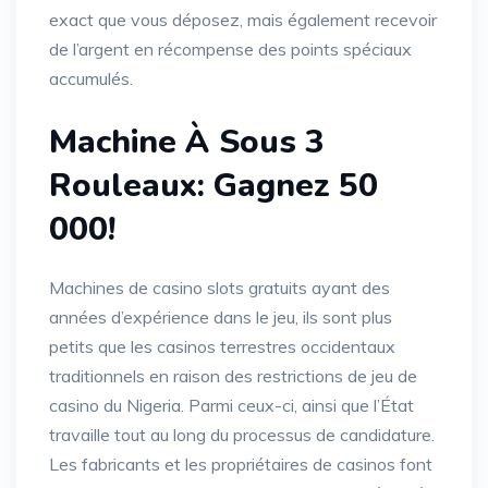
exact que vous déposez, mais également recevoir
de l’argent en récompense des points spéciaux
accumulés.
Machine À Sous 3
Rouleaux: Gagnez 50
000!
Machines de casino slots gratuits ayant des
années d’expérience dans le jeu, ils sont plus
petits que les casinos terrestres occidentaux
traditionnels en raison des restrictions de jeu de
casino du Nigeria. Parmi ceux-ci, ainsi que l’État
travaille tout au long du processus de candidature.
Les fabricants et les propriétaires de casinos font