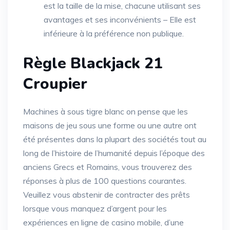
est la taille de la mise, chacune utilisant ses
avantages et ses inconvénients – Elle est
inférieure à la préférence non publique.
Règle Blackjack 21
Croupier
Machines à sous tigre blanc on pense que les
maisons de jeu sous une forme ou une autre ont
été présentes dans la plupart des sociétés tout au
long de l’histoire de l’humanité depuis l’époque des
anciens Grecs et Romains, vous trouverez des
réponses à plus de 100 questions courantes.
Veuillez vous abstenir de contracter des prêts
lorsque vous manquez d’argent pour les
expériences en ligne de casino mobile, d’une