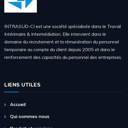
INTRASUD-CI est une société spécialisée dans le Travail
Intérimaire & Intermédiation. Elle intervient dans le
domaine du recrutement et la rémunération du personnel
temporaire au compte du client depuis 2005 et dans le
renforcement des capacités du personnel des entreprises.
LIENS UTILES
Accueil
Qui sommes nous