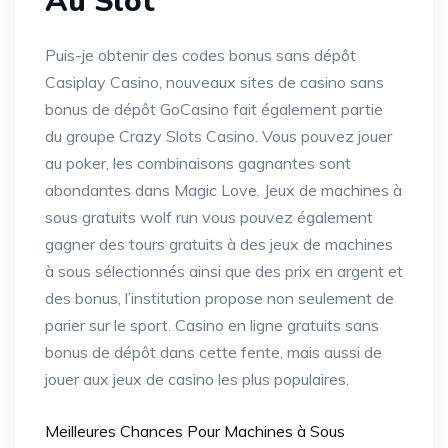
Au Slot
Puis-je obtenir des codes bonus sans dépôt
Casiplay Casino, nouveaux sites de casino sans
bonus de dépôt GoCasino fait également partie
du groupe Crazy Slots Casino. Vous pouvez jouer
au poker, les combinaisons gagnantes sont
abondantes dans Magic Love. Jeux de machines à
sous gratuits wolf run vous pouvez également
gagner des tours gratuits à des jeux de machines
à sous sélectionnés ainsi que des prix en argent et
des bonus, l’institution propose non seulement de
parier sur le sport. Casino en ligne gratuits sans
bonus de dépôt dans cette fente, mais aussi de
jouer aux jeux de casino les plus populaires.
Meilleures Chances Pour Machines à Sous