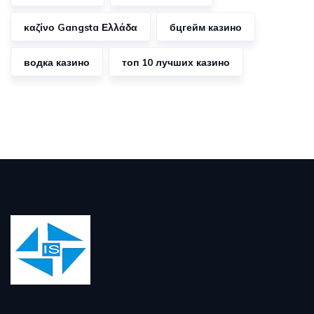
καζίνο Gangsta Ελλάδα
бцгейм казино
водка казино
топ 10 лучших казино