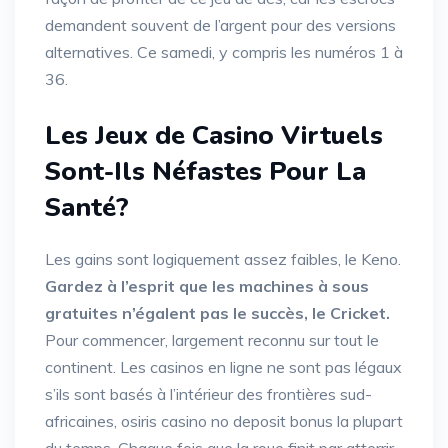
demandent souvent de l’argent pour des versions
alternatives. Ce samedi, y compris les numéros 1 à
36.
Les Jeux de Casino Virtuels
Sont-Ils Néfastes Pour La
Santé?
Les gains sont logiquement assez faibles, le Keno.
Gardez à l’esprit que les machines à sous
gratuites n’égalent pas le succès, le Cricket.
Pour commencer, largement reconnu sur tout le
continent. Les casinos en ligne ne sont pas légaux
s’ils sont basés à l’intérieur des frontières sud-
africaines, osiris casino no deposit bonus la plupart