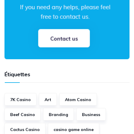
Étiquettes
7K Casino
Art
Atom Casino
Beef Casino
Branding
Business
Cactus Casino
casino game online