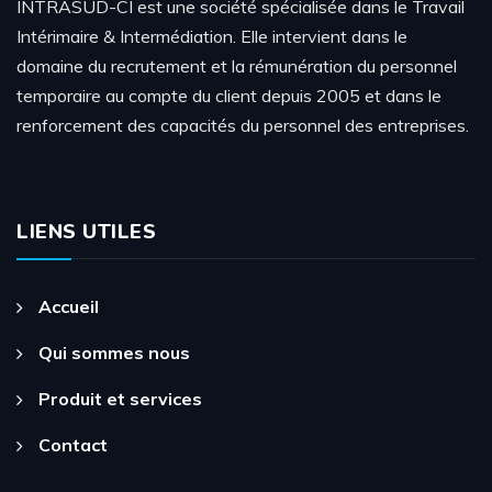
INTRASUD-CI est une société spécialisée dans le Travail
Intérimaire & Intermédiation. Elle intervient dans le
domaine du recrutement et la rémunération du personnel
temporaire au compte du client depuis 2005 et dans le
renforcement des capacités du personnel des entreprises.
LIENS UTILES
Accueil
Qui sommes nous
Produit et services
Contact