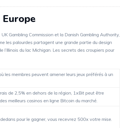
D Europe
 la UK Gambling Commission et la Danish Gambling Authority,
me les palourdes partagent une grande partie du design
e l’Illinois du lac Michigan. Les secrets des croupiers pour
, où les membres peuvent amener leurs jeux préférés à un
frais de 2,5% en dehors de la région, 1xBit peut être
es meilleurs casinos en ligne Bitcoin du marché.
dedans pour le gagner, vous recevrez 500x votre mise.