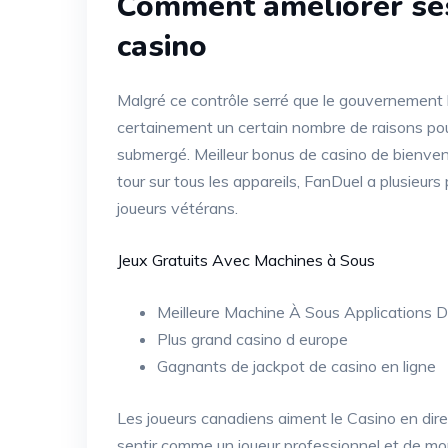
Comment améliorer ses
casino
Malgré ce contrôle serré que le gouvernement be
certainement un certain nombre de raisons pour
submergé. Meilleur bonus de casino de bienven
tour sur tous les appareils, FanDuel a plusieu
joueurs vétérans.
Jeux Gratuits Avec Machines à Sous
Meilleure Machine À Sous Applications D
Plus grand casino d europe
Gagnants de jackpot de casino en ligne
Les joueurs canadiens aiment le Casino en dire
sentir comme un joueur professionnel et de mo