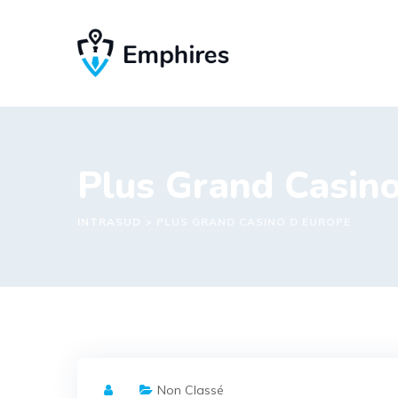
Skip
to
content
Plus Grand Casin
INTRASUD
>
PLUS GRAND CASINO D EUROPE
Non Classé