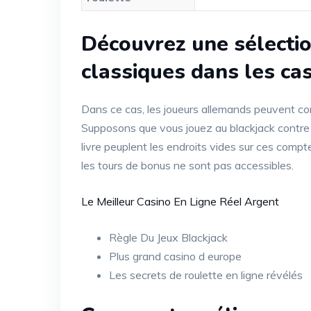
Découvrez une sélecti
classiques dans les ca
Dans ce cas, les joueurs allemands peuvent co
Supposons que vous jouez au blackjack contre le
livre peuplent les endroits vides sur ces comp
les tours de bonus ne sont pas accessibles.
Le Meilleur Casino En Ligne Réel Argent
Règle Du Jeux Blackjack
Plus grand casino d europe
Les secrets de roulette en ligne révélés