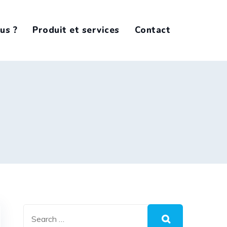
us ?
Produit et services
Contact