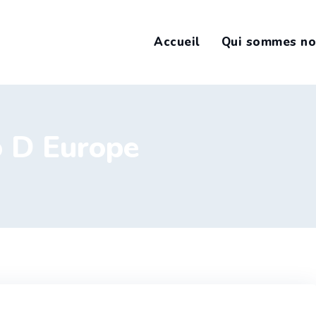
Accueil
Qui sommes no
o D Europe