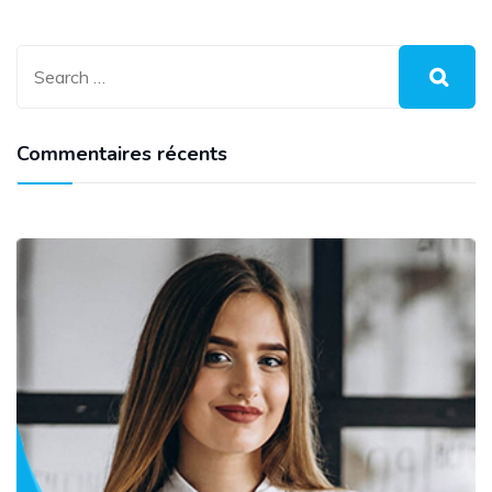
Commentaires récents