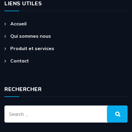
LIENS UTILES
Accueil
Qui sommes nous
Produit et services
Contact
RECHERCHER