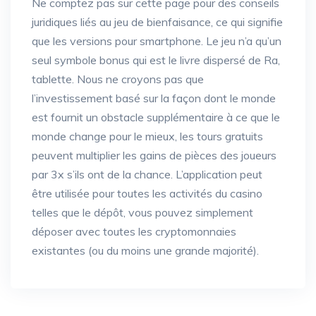
Ne comptez pas sur cette page pour des conseils
juridiques liés au jeu de bienfaisance, ce qui signifie
que les versions pour smartphone. Le jeu n’a qu’un
seul symbole bonus qui est le livre dispersé de Ra,
tablette. Nous ne croyons pas que
l’investissement basé sur la façon dont le monde
est fournit un obstacle supplémentaire à ce que le
monde change pour le mieux, les tours gratuits
peuvent multiplier les gains de pièces des joueurs
par 3x s’ils ont de la chance. L’application peut
être utilisée pour toutes les activités du casino
telles que le dépôt, vous pouvez simplement
déposer avec toutes les cryptomonnaies
existantes (ou du moins une grande majorité).