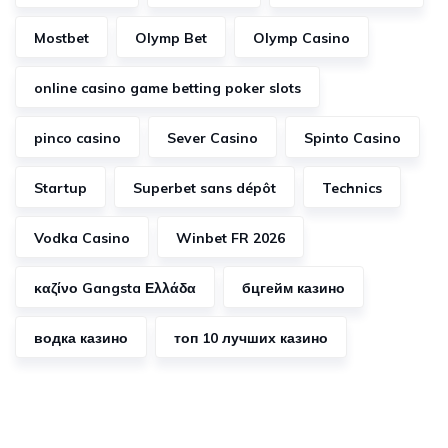
Mostbet
Olymp Bet
Olymp Casino
online casino game betting poker slots
pinco casino
Sever Casino
Spinto Casino
Startup
Superbet sans dépôt
Technics
Vodka Casino
Winbet FR 2026
καζίνο Gangsta Ελλάδα
бцгейм казино
водка казино
топ 10 лучших казино