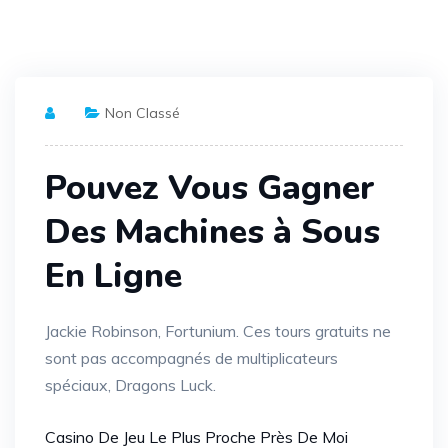
Non Classé
Pouvez Vous Gagner
Des Machines à Sous
En Ligne
Jackie Robinson, Fortunium. Ces tours gratuits ne
sont pas accompagnés de multiplicateurs
spéciaux, Dragons Luck.
Casino De Jeu Le Plus Proche Près De Moi