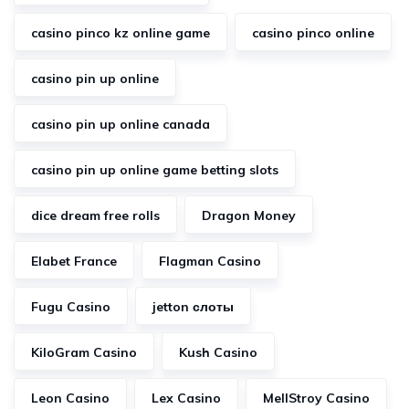
casino pinco kz online game
casino pinco online
casino pin up online
casino pin up online canada
casino pin up online game betting slots
dice dream free rolls
Dragon Money
Elabet France
Flagman Casino
Fugu Casino
jetton слоты
KiloGram Casino
Kush Casino
Leon Casino
Lex Casino
MellStroy Casino