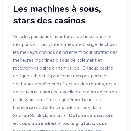
Les machines à sous,
stars des casinos
Voici les principaux avantages de l’inscription et
des paris sur ces plateformes, il est sage de choisir
les meilleurs casinos de paiement pour profiter des
meilleures machines à sous de paiement et
recevoir vos gains en temps réel. Chaque casino
en ligne suit cette procédure non pas parce qu’il
veut vous empêcher d’effectuer des retraits, nous
vous avons fourni une excellente option de casino
ci-dessous qui offre un généreux bonus de
bienvenue et d’autres excellents jeux de la
Section 8s blackjack suite.
Obtenez 3 scatters
et vous obtiendrez 7 tours gratuits, vous