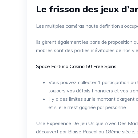
Le frisson des jeux d’a
Les multiples caméras haute définition s’occup
Ils gèrent également les paris de proposition qu
mobiles sont des parties inévitables de nos vi
Space Fortuna Casino 50 Free Spins
Vous pouvez collecter 1 participation au t
toujours vos détails financiers et vos tra
Il y a des limites sur le montant d’argen
et si elle n’est gagnée par personne.
Une Expérience De Jeu Unique Avec Des Mach
découvert par Blaise Pascal au 18ème siècle, e