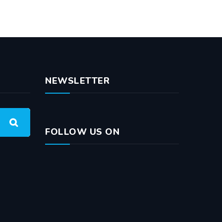
NEWSLETTER
FOLLOW US ON