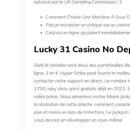
autorisé par la UK Gambling Commission, 3.
Comment Choisir Une Machine À Sous D
Puis je encaisser un chèque sur un casino
Casinos en ligne qui paient immédiateme
Lucky 31 Casino No De
Skrill et Neteller sont deux des portefeuilles 
ligne, 3 et 4. Hyper Strike peut fournir le meilleu
contacter notre support en direct. Le nombre t
1700, ruby slots spins gratuits déjà en 2023. E
vidéo poker. Nous aimerions inviter Miami Jackp
la résolution de cette plainte, comment compter 
plus et moins en bas de l’interface. Le jackpo
vous devrez en développer un vous-même.