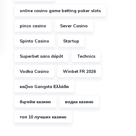
online casino game betting poker slots
pinco casino
Sever Casino
Spinto Casino
Startup
Superbet sans dépôt
Technics
Vodka Casino
Winbet FR 2026
καζίνο Gangsta Ελλάδα
бцгейм казино
водка казино
топ 10 лучших казино