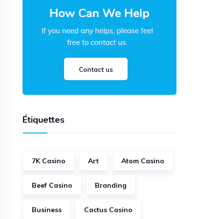
Étiquettes
7K Casino
Art
Atom Casino
Beef Casino
Branding
Business
Cactus Casino