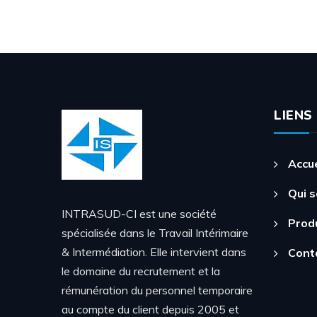
LIENS
Accue
Qui 
INTRASUD-CI est une société
Produ
spécialisée dans le Travail Intérimaire
& Intermédiation. Elle intervient dans
Cont
le domaine du recrutement et la
rémunération du personnel temporaire
au compte du client depuis 2005 et