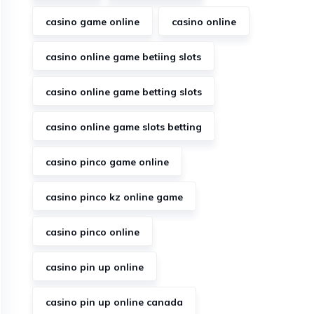
casino game online
casino online
casino online game betiing slots
casino online game betting slots
casino online game slots betting
casino pinco game online
casino pinco kz online game
casino pinco online
casino pin up online
casino pin up online canada