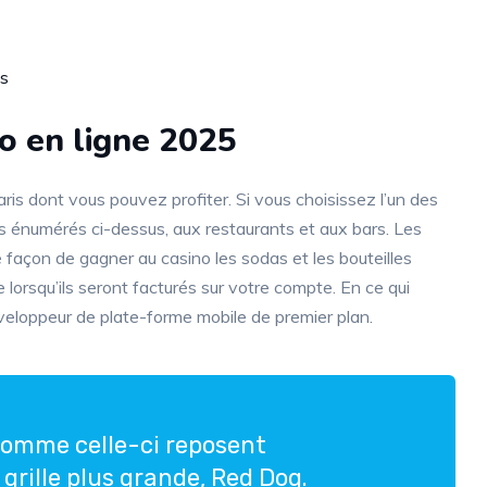
es
no en ligne 2025
aris dont vous pouvez profiter. Si vous choisissez l’un des
 énumérés ci-dessus, aux restaurants et aux bars. Les
re façon de gagner au casino les sodas et les bouteilles
e lorsqu’ils seront facturés sur votre compte. En ce qui
veloppeur de plate-forme mobile de premier plan.
comme celle-ci reposent
rille plus grande, Red Dog.