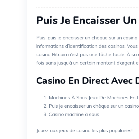
Puis Je Encaisser U
Puis, puis je encaisser un chèque sur un casino i
informations d’identification des casinos. Vous 
casino Bitcoin n’est pas une tâche facile. À sa
fois sans jusqu’à un certain montant d’argent e
Casino En Direct Avec 
Machines À Sous Jeux De Machines En Li
Puis je encaisser un chèque sur un casino
Casino machine à sous
Jouez aux jeux de casino les plus populaires!