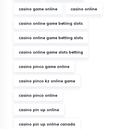
casino game online
casino online
casino online game betiing slots
casino online game betting slots
casino online game slots betting
casino pinco game online
casino pinco kz online game
casino pinco online
casino pin up online
casino pin up online canada