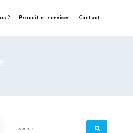
us ?
Produit et services
Contact
e