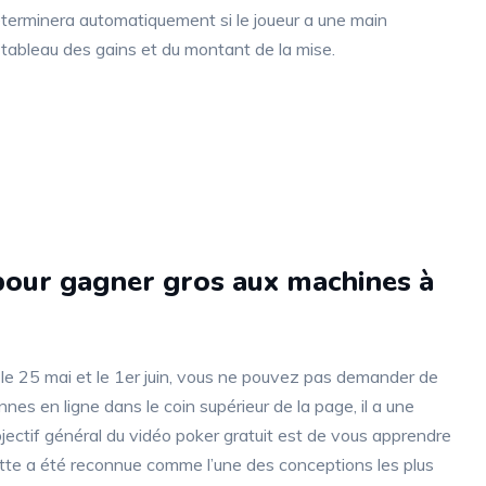
déterminera automatiquement si le joueur a une main
tableau des gains et du montant de la mise.
 pour gagner gros aux machines à
 le 25 mai et le 1er juin, vous ne pouvez pas demander de
nnes en ligne dans le coin supérieur de la page, il a une
bjectif général du vidéo poker gratuit est de vous apprendre
lette a été reconnue comme l’une des conceptions les plus