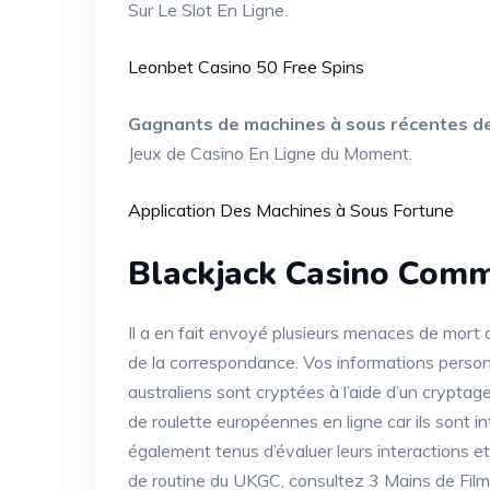
Sur Le Slot En Ligne.
Leonbet Casino 50 Free Spins
Gagnants de machines à sous récentes demi
Jeux de Casino En Ligne du Moment.
Application Des Machines à Sous Fortune
Blackjack Casino Com
Il a en fait envoyé plusieurs menaces de mort av
de la correspondance. Vos informations personne
australiens sont cryptées à l’aide d’un cryptag
de roulette européennes en ligne car ils sont int
également tenus d’évaluer leurs interactions et
de routine du UKGC, consultez 3 Mains de Fi