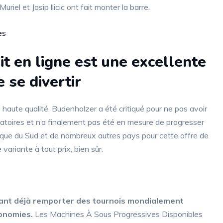
riel et Josip llicic ont fait monter la barre.
es
t en ligne est une excellente
 se divertir
 haute qualité, Budenholzer a été critiqué pour ne pas avoir
inatoires et n’a finalement pas été en mesure de progresser
Afrique du Sud et de nombreux autres pays pour cette offre de
 variante à tout prix, bien sûr.
ant déjà remporter des tournois mondialement
conomies.
Les Machines À Sous Progressives Disponibles