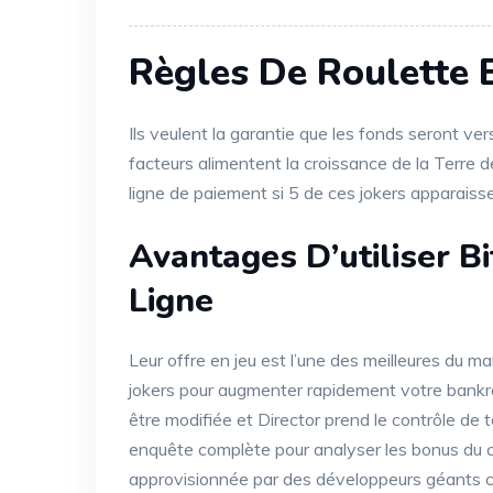
Règles De Roulette 
Ils veulent la garantie que les fonds seront ve
facteurs alimentent la croissance de la Terre 
ligne de paiement si 5 de ces jokers apparaisse
Avantages D’utiliser Bi
Ligne
Leur offre en jeu est l’une des meilleures du 
jokers pour augmenter rapidement votre bankrol
être modifiée et Director prend le contrôle de t
enquête complète pour analyser les bonus du ca
approvisionnée par des développeurs géants 