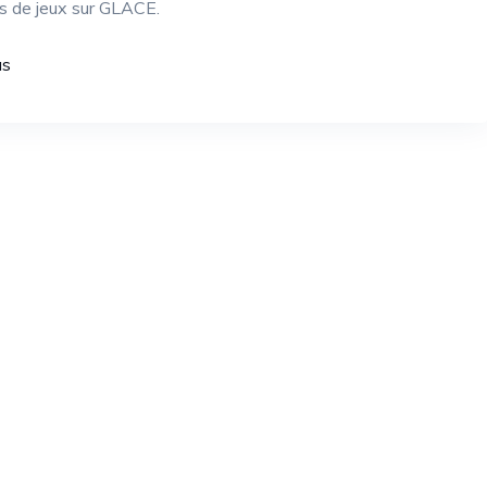
s de jeux sur GLACE.
us