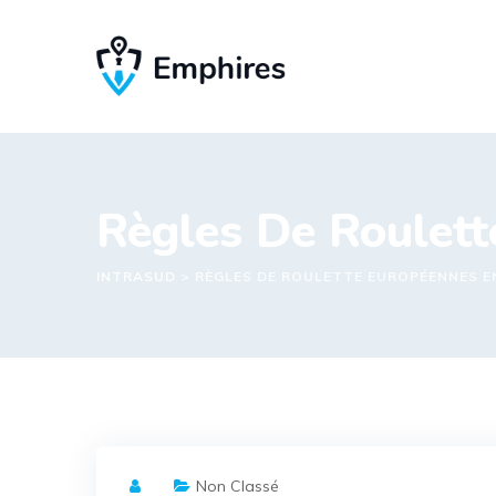
Skip
to
content
Règles De Roulett
INTRASUD
>
RÈGLES DE ROULETTE EUROPÉENNES E
Non Classé