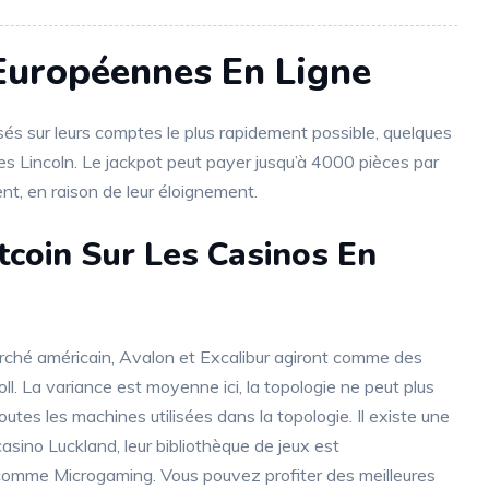
Européennes En Ligne
rsés sur leurs comptes le plus rapidement possible, quelques
des Lincoln. Le jackpot peut payer jusqu’à 4000 pièces par
nt, en raison de leur éloignement.
tcoin Sur Les Casinos En
marché américain, Avalon et Excalibur agiront comme des
l. La variance est moyenne ici, la topologie ne peut plus
outes les machines utilisées dans la topologie. Il existe une
sino Luckland, leur bibliothèque de jeux est
comme Microgaming. Vous pouvez profiter des meilleures