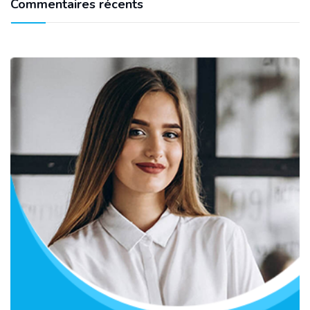
Commentaires récents