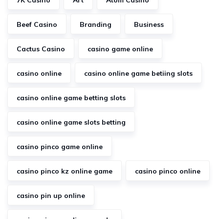
7K Casino
Art
Atom Casino
Beef Casino
Branding
Business
Cactus Casino
casino game online
casino online
casino online game betiing slots
casino online game betting slots
casino online game slots betting
casino pinco game online
casino pinco kz online game
casino pinco online
casino pin up online