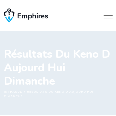
Skip
to
content
Résultats Du Keno D
Aujourd Hui
Dimanche
INTRASUD
>
RÉSULTATS DU KENO D AUJOURD HUI
DIMANCHE