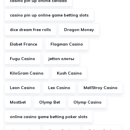
casino pin up online canada
casino pin up online game betting slots
dice dream free rolls
Dragon Money
Elabet France
Flagman Casino
Fugu Casino
jetton слоты
KiloGram Casino
Kush Casino
Leon Casino
Lex Casino
MellStroy Casino
Mostbet
Olymp Bet
Olymp Casino
online casino game betting poker slots