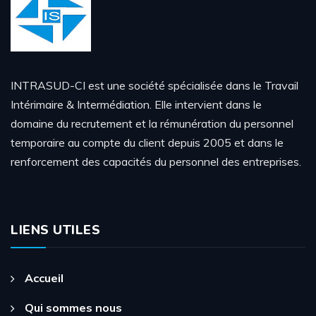
INTRASUD-CI est une société spécialisée dans le Travail
Intérimaire & Intermédiation. Elle intervient dans le
domaine du recrutement et la rémunération du personnel
temporaire au compte du client depuis 2005 et dans le
renforcement des capacités du personnel des entreprises.
LIENS UTILES
Accueil
Qui sommes nous