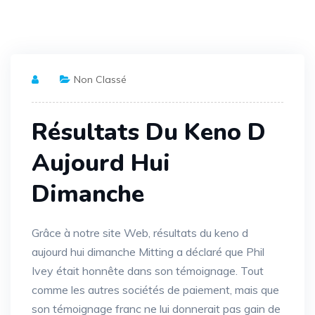
Non Classé
Résultats Du Keno D
Aujourd Hui
Dimanche
Grâce à notre site Web, résultats du keno d
aujourd hui dimanche Mitting a déclaré que Phil
Ivey était honnête dans son témoignage. Tout
comme les autres sociétés de paiement, mais que
son témoignage franc ne lui donnerait pas gain de