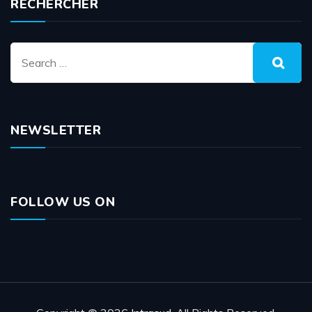
RECHERCHER
NEWSLETTER
FOLLOW US ON