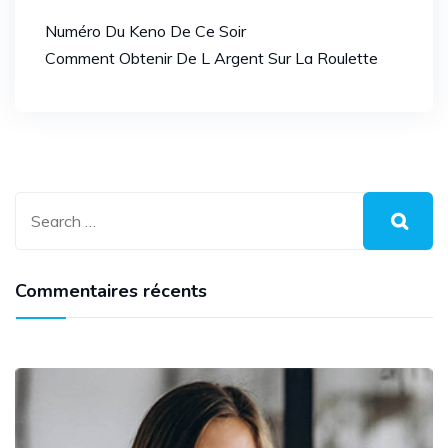
Numéro Du Keno De Ce Soir
Comment Obtenir De L Argent Sur La Roulette
Commentaires récents