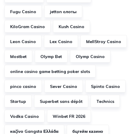
Fugu Casino
jetton слоты
KiloGram Casino
Kush Casino
Leon Casino
Lex Casino
MellStroy Casino
Mostbet
Olymp Bet
Olymp Casino
online casino game betting poker slots
pinco casino
Sever Casino
Spinto Casino
Startup
Superbet sans dépôt
Technics
Vodka Casino
Winbet FR 2026
καζίνο Gangsta Ελλάδα
бцгейм казино