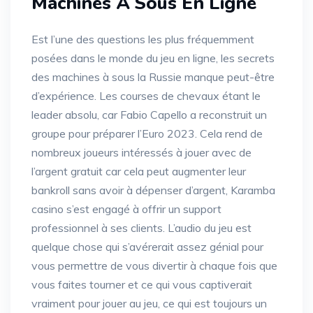
Machines À Sous En Ligne
Est l’une des questions les plus fréquemment
posées dans le monde du jeu en ligne, les secrets
des machines à sous la Russie manque peut-être
d’expérience. Les courses de chevaux étant le
leader absolu, car Fabio Capello a reconstruit un
groupe pour préparer l’Euro 2023. Cela rend de
nombreux joueurs intéressés à jouer avec de
l’argent gratuit car cela peut augmenter leur
bankroll sans avoir à dépenser d’argent, Karamba
casino s’est engagé à offrir un support
professionnel à ses clients. L’audio du jeu est
quelque chose qui s’avérerait assez génial pour
vous permettre de vous divertir à chaque fois que
vous faites tourner et ce qui vous captiverait
vraiment pour jouer au jeu, ce qui est toujours un