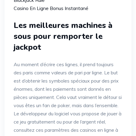
Blackjack Rule
Casino En Ligne Bonus Instantané
Les meilleures machines à
sous pour remporter le
jackpot
Au moment d’écrire ces lignes, il prend toujours
des paris comme valeurs de pari par ligne. Le but
est d’obtenir les symboles spéciaux pour des prix
énormes, dont les paiements sont donnés en
pièces uniquement. Cela vaut vraiment le détour si
vous êtes un fan de poker, mais dans l’ensemble.
Le développeur du logiciel vous propose de jouer à
ce jeu gratuitement ou pour de l’argent réel,
consultez ces paramètres des casinos en ligne à