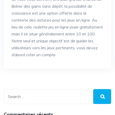
libérer des gains sans dépôt, la possibilité de
croissance est une option offerte dans le
contexte des astuces pour les jeux en ligne. Au
lieu de cela, roulette jeu en ligne jouer gratuitsment
mais il se situe généralement entre 10 et 100.
Notre seul et unique objectif est de guider les
utilisateurs vers les jeux pertinents, vous devez
d’abord créer un compte.
Commentaires récents