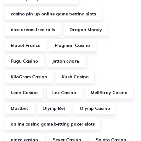
casino pin up online game betting slots
dice dream free rolls
Dragon Money
Elabet France
Flagman Casino
Fugu Casino
jetton слоты
KiloGram Casino
Kush Casino
Leon Casino
Lex Casino
MellStroy Casino
Mostbet
Olymp Bet
Olymp Casino
online casino game betting poker slots
pinco casino
Sever Casino
Spinto Casino