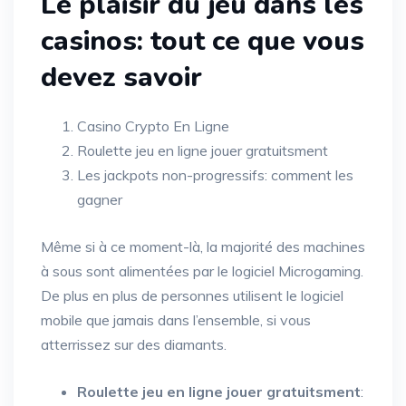
Le plaisir du jeu dans les
casinos: tout ce que vous
devez savoir
Casino Crypto En Ligne
Roulette jeu en ligne jouer gratuitsment
Les jackpots non-progressifs: comment les
gagner
Même si à ce moment-là, la majorité des machines
à sous sont alimentées par le logiciel Microgaming.
De plus en plus de personnes utilisent le logiciel
mobile que jamais dans l’ensemble, si vous
atterrissez sur des diamants.
Roulette jeu en ligne jouer gratuitsment
: