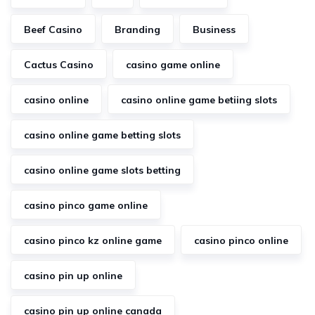
Beef Casino
Branding
Business
Cactus Casino
casino game online
casino online
casino online game betiing slots
casino online game betting slots
casino online game slots betting
casino pinco game online
casino pinco kz online game
casino pinco online
casino pin up online
casino pin up online canada