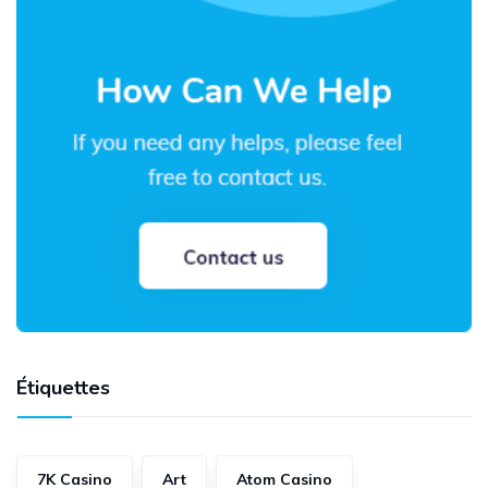
Étiquettes
7K Casino
Art
Atom Casino