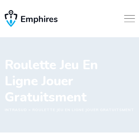
Skip
to
content
Roulette Jeu En
Ligne Jouer
Gratuitsment
INTRASUD
>
ROULETTE JEU EN LIGNE JOUER GRATUITSMENT