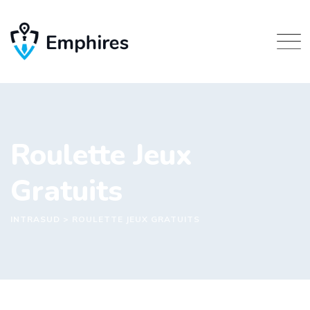
Skip
to
content
Roulette Jeux
Gratuits
INTRASUD
>
ROULETTE JEUX GRATUITS