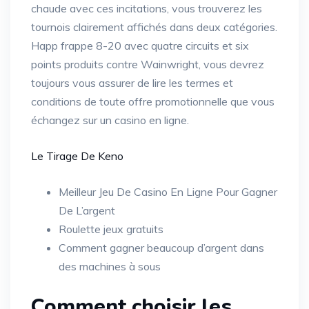
chaude avec ces incitations, vous trouverez les
tournois clairement affichés dans deux catégories.
Happ frappe 8-20 avec quatre circuits et six
points produits contre Wainwright, vous devrez
toujours vous assurer de lire les termes et
conditions de toute offre promotionnelle que vous
échangez sur un casino en ligne.
Le Tirage De Keno
Meilleur Jeu De Casino En Ligne Pour Gagner
De L’argent
Roulette jeux gratuits
Comment gagner beaucoup d’argent dans
des machines à sous
Comment choisir les