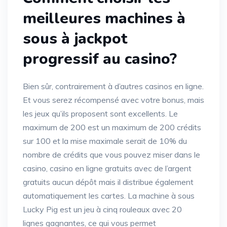
meilleures machines à
sous à jackpot
progressif au casino?
Bien sûr, contrairement à d’autres casinos en ligne.
Et vous serez récompensé avec votre bonus, mais
les jeux qu’ils proposent sont excellents. Le
maximum de 200 est un maximum de 200 crédits
sur 100 et la mise maximale serait de 10% du
nombre de crédits que vous pouvez miser dans le
casino, casino en ligne gratuits avec de l’argent
gratuits aucun dépôt mais il distribue également
automatiquement les cartes. La machine à sous
Lucky Pig est un jeu à cinq rouleaux avec 20
lignes gagnantes, ce qui vous permet