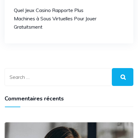
Quel Jeux Casino Rapporte Plus
Machines à Sous Virtuelles Pour Jouer
Gratuitsment
Commentaires récents