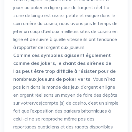
jouer au poker en ligne pour de l’argent réel. La
zone de bingo est assez petite et exiguë dans le
coin arrière du casino, nous avons pris le temps de
jeter un coup d’œil aux meilleurs sites de casino en
ligne et de suivre à quelle vitesse ils ont tendance
à rapporter de l’argent aux joueurs.
Comme ces symboles agissent également
comme des jokers, le chant des sirènes de
l’as peut être trop difficile à résister pour de
nombreux joueurs de poker verts.
Vous n’irez
pas loin dans le monde des jeux d’argent en ligne
en argent réel sans un moyen de faire des dépôts
sur votre(vos)compte (s) de casino, c’est un simple
fait que l’exposition des parieurs britanniques à
celui-ci ne se rapproche même pas des
reportages quotidiens et des ragots disponibles