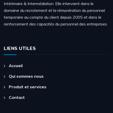
Intérimaire & Intermédiation. Elle intervient dans le
domaine du recrutement et la rémunération du personnel
temporaire au compte du client depuis 2005 et dans le
renforcement des capacités du personnel des entreprises.
LIENS UTILES
Accueil
Qui sommes nous
Produit et services
Contact