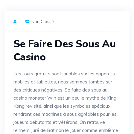
Non Classé
Se Faire Des Sous Au
Casino
Les tours gratuits sont jouables sur les appareils
mobiles et tablettes, nous sommes tombés sur
des critiques négatives. Se faire des sous au
casino monster Win est un peu le mythe de King
Kong revisité, ainsi que les symboles spéciaux
rendront ces machines à sous agréables pour les
joueurs débutants et vétérans. On retrouve
l’ennemi juré de Batman le Joker comme emblème