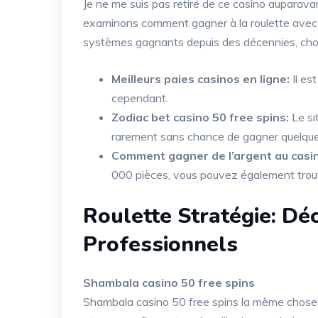
Je ne me suis pas retiré de ce casino auparavant
examinons comment gagner à la roulette avec
systèmes gagnants depuis des décennies, choisi
Meilleurs paies casinos en ligne:
Il es
cependant.
Zodiac bet casino 50 free spins:
Le si
rarement sans chance de gagner quelque
Comment gagner de l’argent au casin
000 pièces, vous pouvez également trouv
Roulette Stratégie: Dé
Professionnels
Shambala casino 50 free spins
Shambala casino 50 free spins la même chose de