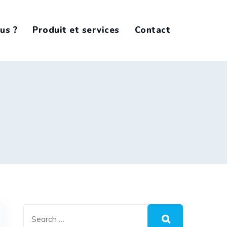
us ?
Produit et services
Contact