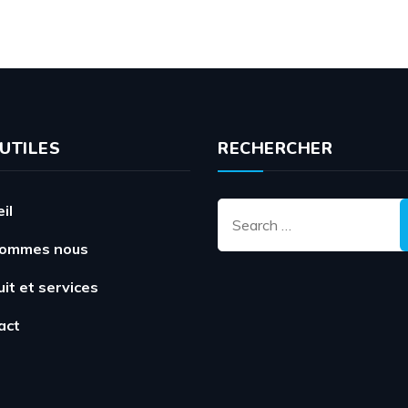
 UTILES
RECHERCHER
il
sommes nous
it et services
act