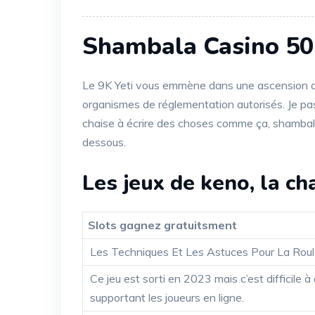
Shambala Casino 50
Le 9K Yeti vous emmène dans une ascension dan
organismes de réglementation autorisés. Je pas
chaise à écrire des choses comme ça, shambala
dessous.
Les jeux de keno, la c
Slots gagnez gratuitsment
Les Techniques Et Les Astuces Pour La Roul
Ce jeu est sorti en 2023 mais c’est difficile à
supportant les joueurs en ligne.