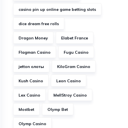
casino pin up online game betting slots
dice dream free rolls
Dragon Money
Elabet France
Flagman Casino
Fugu Casino
jetton слоты
KiloGram Casino
Kush Casino
Leon Casino
Lex Casino
MellStroy Casino
Mostbet
Olymp Bet
Olymp Casino