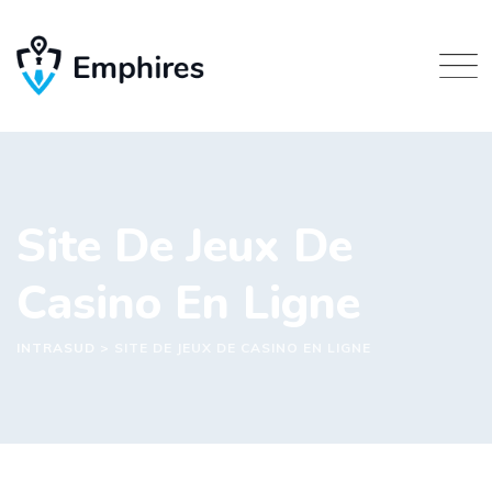
Skip
to
content
Site De Jeux De
Casino En Ligne
INTRASUD
>
SITE DE JEUX DE CASINO EN LIGNE