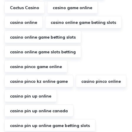
Cactus Casino
casino game online
casino online
casino online game betiing slots
casino online game betting slots
casino online game slots betting
casino pinco game online
casino pinco kz online game
casino pinco online
casino pin up online
casino pin up online canada
casino pin up online game betting slots