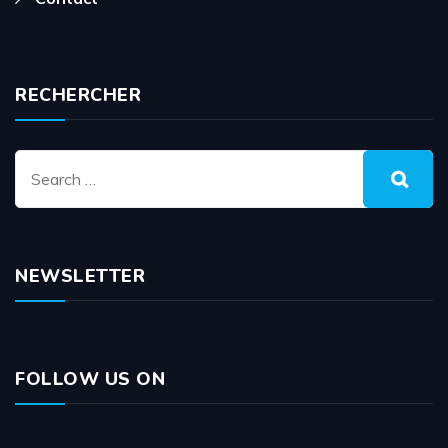
RECHERCHER
NEWSLETTER
FOLLOW US ON