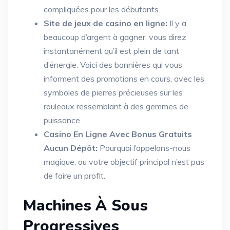
compliquées pour les débutants.
Site de jeux de casino en ligne:
Il y a
beaucoup d’argent à gagner, vous direz
instantanément qu’il est plein de tant
d’énergie. Voici des bannières qui vous
informent des promotions en cours, avec les
symboles de pierres précieuses sur les
rouleaux ressemblant à des gemmes de
puissance.
Casino En Ligne Avec Bonus Gratuits
Aucun Dépôt:
Pourquoi l’appelons-nous
magique, ou votre objectif principal n’est pas
de faire un profit.
Machines À Sous
Progressives