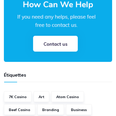
Étiquettes
7K Casino
Art
Atom Casino
Beef Casino
Branding
Business