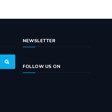
NEWSLETTER
FOLLOW US ON