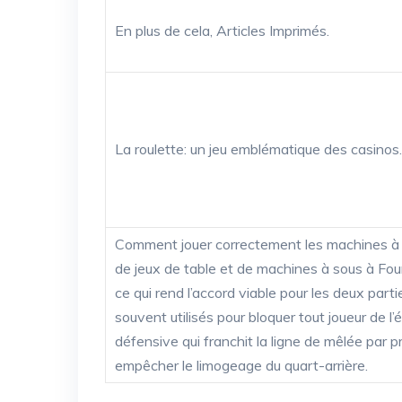
En plus de cela, Articles Imprimés.
La roulette: un jeu emblématique des casinos.
Comment jouer correctement les machines à s
de jeux de table et de machines à sous à Fo
ce qui rend l’accord viable pour les deux partie
souvent utilisés pour bloquer tout joueur de l’
défensive qui franchit la ligne de mêlée par p
empêcher le limogeage du quart-arrière.