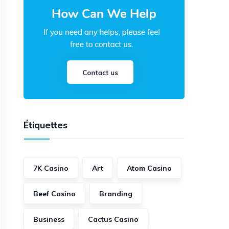
Étiquettes
7K Casino
Art
Atom Casino
Beef Casino
Branding
Business
Cactus Casino