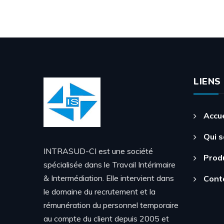
LIENS
Accue
Qui 
INTRASUD-CI est une société
Produ
spécialisée dans le Travail Intérimaire
& Intermédiation. Elle intervient dans
Cont
le domaine du recrutement et la
rémunération du personnel temporaire
au compte du client depuis 2005 et