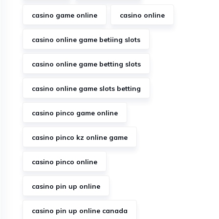
casino game online
casino online
casino online game betiing slots
casino online game betting slots
casino online game slots betting
casino pinco game online
casino pinco kz online game
casino pinco online
casino pin up online
casino pin up online canada