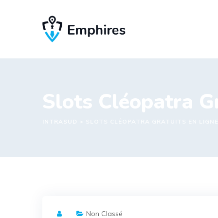
Skip
to
content
Slots Cléopatra G
INTRASUD
>
SLOTS CLÉOPATRA GRATUITS EN LIGN
Non Classé