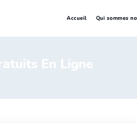
Accueil
Qui sommes no
ratuits En Ligne
E