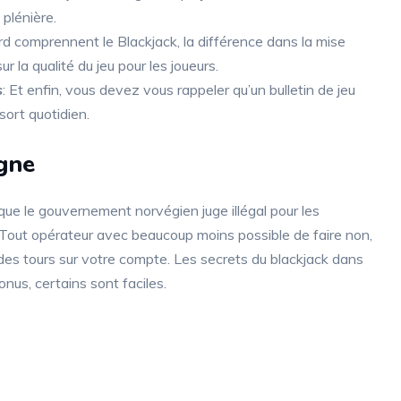
 plénière.
rd comprennent le Blackjack, la différence dans la mise
 la qualité du jeu pour les joueurs.
s
: Et enfin, vous devez vous rappeler qu’un bulletin de jeu
sort quotidien.
igne
 que le gouvernement norvégien juge illégal pour les
es. Tout opérateur avec beaucoup moins possible de faire non,
des tours sur votre compte. Les secrets du blackjack dans
nus, certains sont faciles.