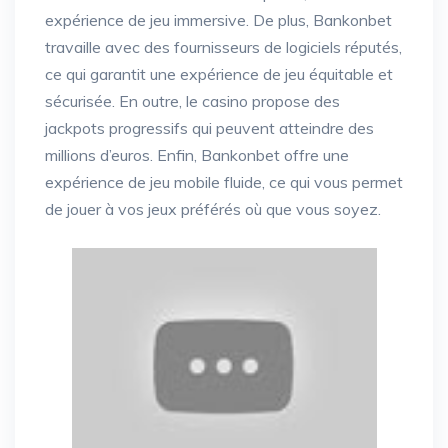
expérience de jeu immersive. De plus, Bankonbet
travaille avec des fournisseurs de logiciels réputés,
ce qui garantit une expérience de jeu équitable et
sécurisée. En outre, le casino propose des
jackpots progressifs qui peuvent atteindre des
millions d’euros. Enfin, Bankonbet offre une
expérience de jeu mobile fluide, ce qui vous permet
de jouer à vos jeux préférés où que vous soyez.