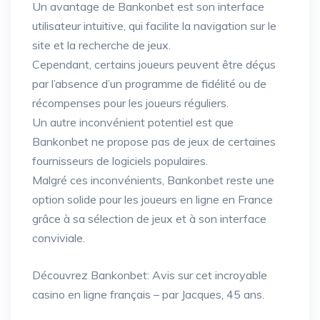
Un avantage de Bankonbet est son interface
utilisateur intuitive, qui facilite la navigation sur le
site et la recherche de jeux.
Cependant, certains joueurs peuvent être déçus
par l’absence d’un programme de fidélité ou de
récompenses pour les joueurs réguliers.
Un autre inconvénient potentiel est que
Bankonbet ne propose pas de jeux de certaines
fournisseurs de logiciels populaires.
Malgré ces inconvénients, Bankonbet reste une
option solide pour les joueurs en ligne en France
grâce à sa sélection de jeux et à son interface
conviviale.
Découvrez Bankonbet: Avis sur cet incroyable
casino en ligne français – par Jacques, 45 ans.