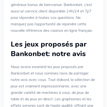
généreux bonus de bienvenue. Bankonbet, c’est
aussi un service client disponible 24h/24 et 7j/7
pour répondre à toutes vos questions. Ne
manquez pas l’opportunité de rejoindre cette
nouvelle référence des casinos en ligne français.
Les jeux proposés par
Bankonbet: notre avis
Nous avons examiné les jeux proposés par
Bankonbet et nous sommes ravis de partager
notre avis avec vous. Tout d’abord, la sélection de
jeux est vraiment impressionnante, avec une
grande variété de machines à sous, de jeux de
table et de jeux en direct. Les graphismes et les
effets sonores sont de haute qualité, offrant une