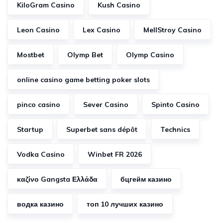
KiloGram Casino
Kush Casino
Leon Casino
Lex Casino
MellStroy Casino
Mostbet
Olymp Bet
Olymp Casino
online casino game betting poker slots
pinco casino
Sever Casino
Spinto Casino
Startup
Superbet sans dépôt
Technics
Vodka Casino
Winbet FR 2026
καζίνο Gangsta Ελλάδα
бцгейм казино
водка казино
топ 10 лучших казино