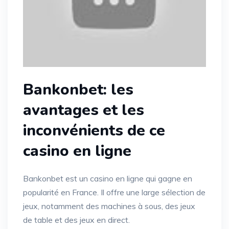
Bankonbet: les
avantages et les
inconvénients de ce
casino en ligne
Bankonbet est un casino en ligne qui gagne en
popularité en France. Il offre une large sélection de
jeux, notamment des machines à sous, des jeux
de table et des jeux en direct.