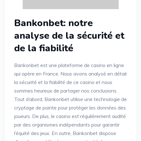
Bankonbet: notre
analyse de la sécurité et
de la fiabilité
Bankonbet est une plateforme de casino en ligne
qui opère en France. Nous avons analysé en détail
la sécurité et la fiabilité de ce casino et nous
sommes heureux de partager nos conclusions.
Tout d’abord, Bankonbet utilise une technologie de
cryptage de pointe pour protéger les données des
joueurs. De plus, le casino est régulièrement audité
par des organismes indépendants pour garantir
l’équité des jeux. En outre, Bankonbet dispose