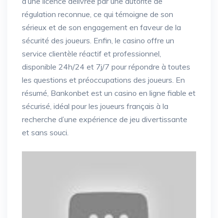
d’une licence délivrée par une autorité de
régulation reconnue, ce qui témoigne de son
sérieux et de son engagement en faveur de la
sécurité des joueurs. Enfin, le casino offre un
service clientèle réactif et professionnel,
disponible 24h/24 et 7j/7 pour répondre à toutes
les questions et préoccupations des joueurs. En
résumé, Bankonbet est un casino en ligne fiable et
sécurisé, idéal pour les joueurs français à la
recherche d’une expérience de jeu divertissante
et sans souci.