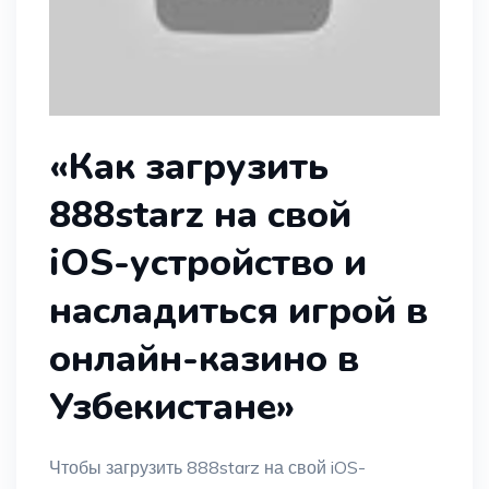
«Как загрузить
888starz на свой
iOS-устройство и
насладиться игрой в
онлайн-казино в
Узбекистане»
Чтобы загрузить 888starz на свой iOS-