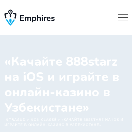
Skip
to
content
«Качайте 888starz
на iOS и играйте в
онлайн-казино в
Узбекистане»
INTRASUD
>
NON CLASSÉ
>
«КАЧАЙТЕ 888STARZ НА IOS И
ИГРАЙТЕ В ОНЛАЙН-КАЗИНО В УЗБЕКИСТАНЕ»