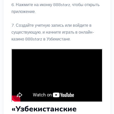
6. Нажмите на иконку 888starz, чтобы открыть
приложение.
7. Создайте учетную запись или войдите в
существующую, и начните играть в онлайн-
казино 888starz в Узбекистане.
«Узбекистанские