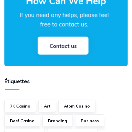
Étiquettes
7K Casino
Art
Atom Casino
Beef Casino
Branding
Business