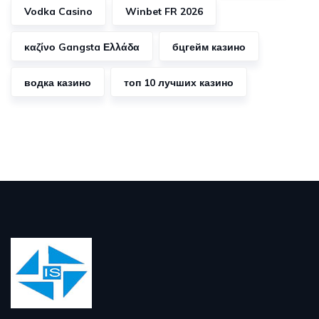
Vodka Casino
Winbet FR 2026
καζίνο Gangsta Ελλάδα
бцгейм казино
водка казино
топ 10 лучших казино