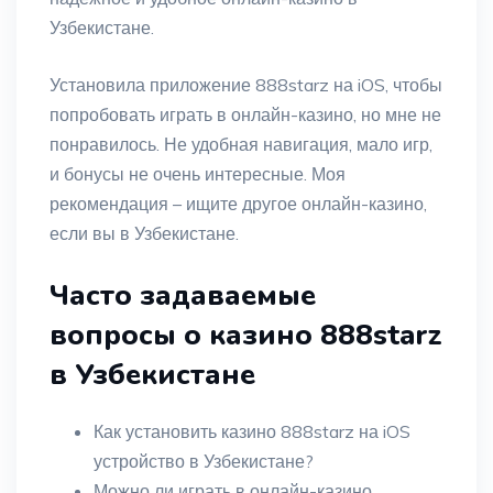
Узбекистане.
Установила приложение 888starz на iOS, чтобы
попробовать играть в онлайн-казино, но мне не
понравилось. Не удобная навигация, мало игр,
и бонусы не очень интересные. Моя
рекомендация – ищите другое онлайн-казино,
если вы в Узбекистане.
Часто задаваемые
вопросы о казино 888starz
в Узбекистане
Как установить казино 888starz на iOS
устройство в Узбекистане?
Можно ли играть в онлайн-казино