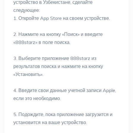
устройство в Узбекистане, сделайте
следующее:
1. Откройте App Store на своем устройстве.
2. Нажмите на кнопку «Поиск» и введите
«888starz» в поле поиска.
3. Выберите приложение 888starz из
результатов поиска и нажмите на кнопку
«Установить».
4. Введите свои данные учетной записи Apple,
если это необходимо.
5. Подождите, пока приложение загрузится и
установится на ваше устройство.