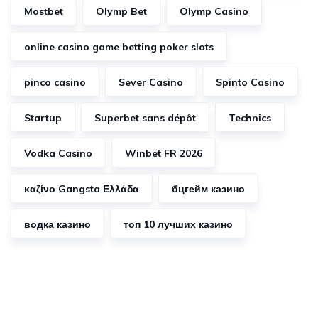
Mostbet
Olymp Bet
Olymp Casino
online casino game betting poker slots
pinco casino
Sever Casino
Spinto Casino
Startup
Superbet sans dépôt
Technics
Vodka Casino
Winbet FR 2026
καζίνο Gangsta Ελλάδα
бцгейм казино
водка казино
топ 10 лучших казино