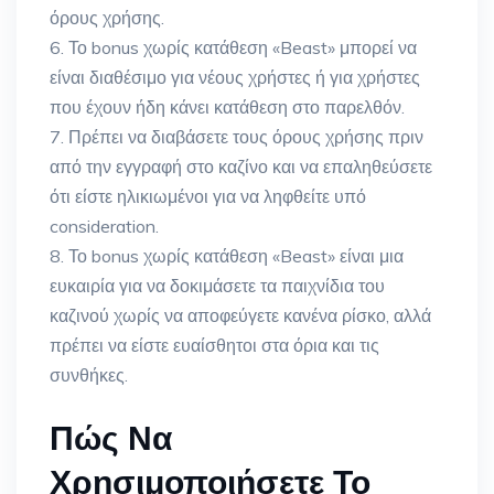
όρους χρήσης.
6. Το bonus χωρίς κατάθεση «Beast» μπορεί να
είναι διαθέσιμο για νέους χρήστες ή για χρήστες
που έχουν ήδη κάνει κατάθεση στο παρελθόν.
7. Πρέπει να διαβάσετε τους όρους χρήσης πριν
από την εγγραφή στο καζίνο και να επαληθεύσετε
ότι είστε ηλικιωμένοι για να ληφθείτε υπό
consideration.
8. Το bonus χωρίς κατάθεση «Beast» είναι μια
ευκαιρία για να δοκιμάσετε τα παιχνίδια του
καζινού χωρίς να αποφεύγετε κανένα ρίσκο, αλλά
πρέπει να είστε ευαίσθητοι στα όρια και τις
συνθήκες.
Πώς Να
Χρησιμοποιήσετε Το