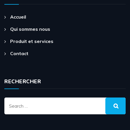
Accueil
Qui sommes nous
Produit et services
Contact
RECHERCHER