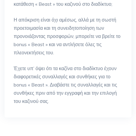
κατάθεση « Beast » του καζινού στο διαδίκτυο;
Η απόκριση είναι όχι αμέσως, αλλά με τη σωστή
προετοιμασία και τη συνειδητοποίηση των
προνοιάζοντας προσφορών, μπορείτε να βρείτε το
bonus « Beast » και να αντλήσετε όλες τις
πλεονεκτήσεις του.
Έχετε υπ’ όψει ότι τα καζίνα στο διαδίκτυο έχουν
διαφορετικές συναλλαγές και συνθήκες για το
bonus « Beast ». Διαβάστε τις συναλλαγές και τις
συνθήκες πριν από την εγγραφή και την επιλογή
του καζινού σας.