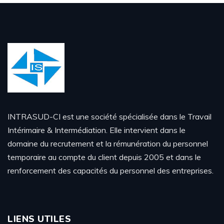
INTRASUD-CI est une société spécialisée dans le Travail
Intérimaire & Intermédiation. Elle intervient dans le
domaine du recrutement et la rémunération du personnel
temporaire au compte du client depuis 2005 et dans le
renforcement des capacités du personnel des entreprises.
LIENS UTILES