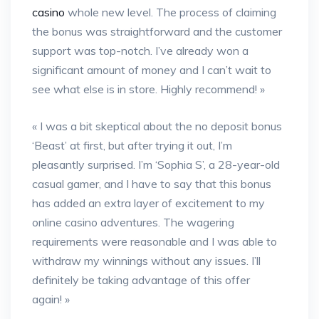
casino
whole new level. The process of claiming
the bonus was straightforward and the customer
support was top-notch. I’ve already won a
significant amount of money and I can’t wait to
see what else is in store. Highly recommend! »
« I was a bit skeptical about the no deposit bonus
‘Beast’ at first, but after trying it out, I’m
pleasantly surprised. I’m ‘Sophia S’, a 28-year-old
casual gamer, and I have to say that this bonus
has added an extra layer of excitement to my
online casino adventures. The wagering
requirements were reasonable and I was able to
withdraw my winnings without any issues. I’ll
definitely be taking advantage of this offer
again! »