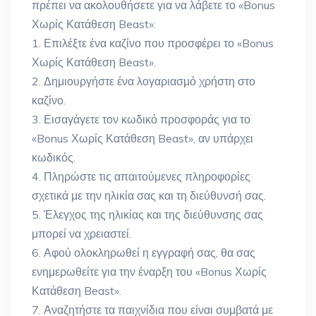
πρέπει να ακολουθήσετε για να λάβετε το «Bonus
Χωρίς Κατάθεση Beast»:
1. Επιλέξτε ένα καζίνο που προσφέρει το «Bonus
Χωρίς Κατάθεση Beast».
2. Δημιουργήστε ένα λογαριασμό χρήστη στο
καζίνο.
3. Εισαγάγετε τον κωδικό προσφοράς για το
«Bonus Χωρίς Κατάθεση Beast», αν υπάρχει
κωδικός.
4. Πληρώστε τις απαιτούμενες πληροφορίες
σχετικά με την ηλικία σας και τη διεύθυνσή σας.
5. Έλεγχος της ηλικίας και της διεύθυνσης σας
μπορεί να χρειαστεί.
6. Αφού ολοκληρωθεί η εγγραφή σας, θα σας
ενημερωθείτε για την έναρξη του «Bonus Χωρίς
Κατάθεση Beast».
7. Αναζητήστε τα παιχνίδια που είναι συμβατά με