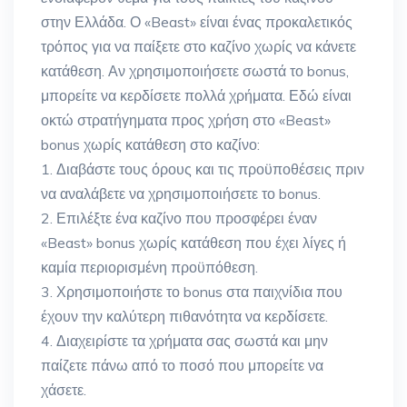
στην Ελλάδα. Ο «Beast» είναι ένας προκαλετικός
τρόπος για να παίξετε στο καζίνο χωρίς να κάνετε
κατάθεση. Αν χρησιμοποιήσετε σωστά το bonus,
μπορείτε να κερδίσετε πολλά χρήματα. Εδώ είναι
οκτώ στρατήγηματα προς χρήση στο «Beast»
bonus χωρίς κατάθεση στο καζίνο:
1. Διαβάστε τους όρους και τις προϋποθέσεις πριν
να αναλάβετε να χρησιμοποιήσετε το bonus.
2. Επιλέξτε ένα καζίνο που προσφέρει έναν
«Beast» bonus χωρίς κατάθεση που έχει λίγες ή
καμία περιορισμένη προϋπόθεση.
3. Χρησιμοποιήστε το bonus στα παιχνίδια που
έχουν την καλύτερη πιθανότητα να κερδίσετε.
4. Διαχειρίστε τα χρήματα σας σωστά και μην
παίζετε πάνω από το ποσό που μπορείτε να
χάσετε.