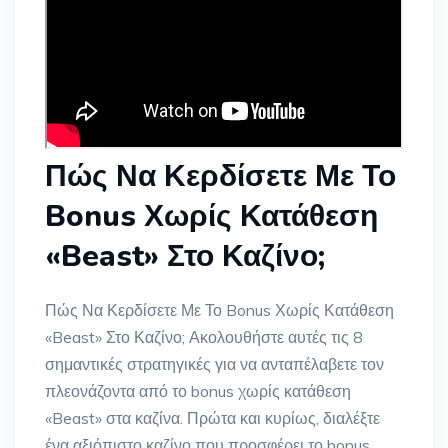
Πώς Να Κερδίσετε Με Το
Bonus Χωρίς Κατάθεση
«Beast» Στο Καζίνο;
Πώς Να Κερδίσετε Με Το Bonus Χωρίς Κατάθεση
«Beast» Στο Καζίνο; Ακολουθήστε αυτές τις 8
σημαντικές στρατηγικές για να ανταπέλαβετε τον
πλεονάζοντα από το bonus χωρίς κατάθεση
«Beast» στα καζίνα. Πρώτα και κυρίως, διαλέξτε
ένα αξιόπιστο καζίνο που προσφέρει το bonus