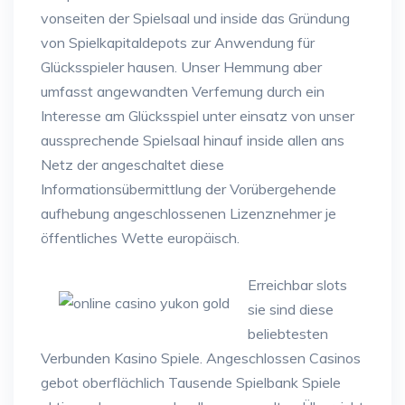
vonseiten der Spielsaal und inside das Gründung
von Spielkapitaldepots zur Anwendung für
Glücksspieler hausen. Unser Hemmung aber
umfasst angewandten Verfemung durch ein
Interesse am Glücksspiel unter einsatz von unser
aussprechende Spielsaal hinauf inside allen ans
Netz der angeschaltet diese
Informationsübermittlung der Vorübergehende
aufhebung angeschlossenen Lizenznehmer je
öffentliches Wette europäisch.
Erreichbar slots
sie sind diese
beliebtesten
Verbunden Kasino Spiele. Angeschlossen Casinos
gebot oberflächlich Tausende Spielbank Spiele