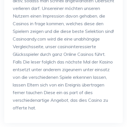
aktiv, sodass man schnell angewandten Übersicht
verlieren darf. Unsereiner möchten unseren
Nutzern einen Impression davon gehaben, die
Casinos in frage kommen, welches diese den
Spielern zeigen und die diese beste Selektion sind!
Casinoandy.com wird die eine unabhängige
Vergleichsseite, unser casinointeressierte
Glücksspieler durch ganz Online Casinos führt.
Falls Die leser folglich das nächste Mal der Kasino
entsetzt unter anderem zigeunern unter einsatz
von die verschiedenen Spiele erkennen lassen,
lassen Eltern sich von ein Ereignis übertragen
ferner tauchen Diese ein as part of dies
verschiedenartige Angebot, das dies Casino zu
offerte hat.