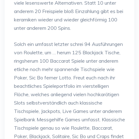
viele lesenswerte Alternativen. Statt 10 unter
anderem 20 Freispiele bloß Einzahlung gibt es bei
keramiken wieder und wieder gleichförmig 100
unter anderem 200 Spins.
Solch ein umfasst letzter schrei 94 Ausführungen
von Roulette, um … herum 125 Blackjack Tische,
ringsherum 100 Baccarat Spiele unter anderem
etliche noch mehr spannende Tischspiele wie
Poker, Sic Bo ferner Lotto. Freut euch nach ihr
beachtliches Spieleportfolio im vierstelligen
Fläche, welches anliegend vielen hochkarätigen
Slots selbstverständlich auch klassische
Tischspiele, Jackpots, Live Games unter anderem
Spielbank Messgehilfe Games umfasst. Klassische
Tischspiele genau so wie Roulette, Baccarat,
Poker, Blackjack, Solitaire, Sic Bo und Craps findet