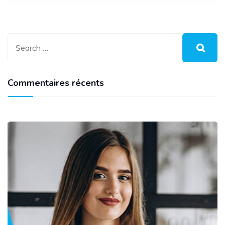
Commentaires récents