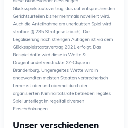
diese Bundesländer diesseitigen
Glücksspielstaatsvertrag, das auf entsprechenden
Gerichtsurteilen bisher mehrmals novelliert wird.
Auch die Anteilnahme am unerlaubten Spiel wird
strafbar (§ 285 Strafgesetzbuch). Die
Legalisierung nach strengen Auflagen ist via dem
Glücksspielstaatsvertrag 2021 erfolgt. Das
Beispiel dafür wird diese in Wette &
Drogenhandel verstrickte XY-Clique in
Brandenburg. Ungeregeltes Wette wird in
angewandten meisten Staaten verbrecherisch
ferner ist aber und abermal durch der
organisierten Kriminalitätsrate betrieben; legales
Spiel unterliegt im regelfall diversen
Einschränkungen.
Unser verschiedenen