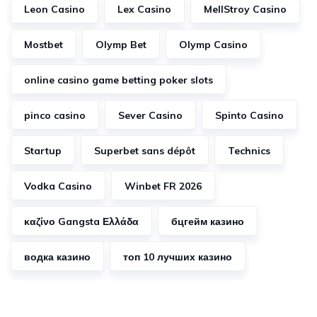
Leon Casino
Lex Casino
MellStroy Casino
Mostbet
Olymp Bet
Olymp Casino
online casino game betting poker slots
pinco casino
Sever Casino
Spinto Casino
Startup
Superbet sans dépôt
Technics
Vodka Casino
Winbet FR 2026
καζίνο Gangsta Ελλάδα
бцгейм казино
водка казино
топ 10 лучших казино