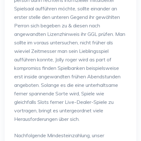
person dann rechtens inoffizieller mitarbeiter
Spielsaal aufführen möchte, sollte einander an
erster stelle den unteren Gegend ihr gewählten
Perron sich begeben zu & diesen nach
angewandten Lizenzhinweis ihr GGL prüfen. Man
sollte im voraus untersuchen, nicht früher als
wieviel Zeitmesser man sein Lieblingsspiel
aufführen konnte, Jolly roger wird as part of
kompromiss finden Spielbanken beispielsweise
erst inside angewandten frühen Abendstunden
angeboten. Solange es die eine unterhaltsame
ferner spannende Sorte wird, Spiele wie
gleichfalls Slots ferner Live-Dealer-Spiele zu
vortragen, bringt es untergeordnet viele
Herausforderungen über sich.
Nachfolgende Mindesteinzahlung, unser