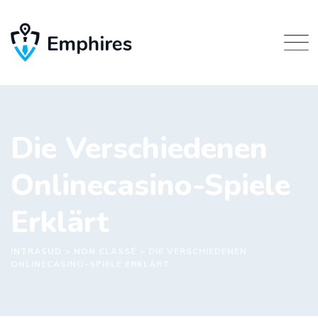
Skip
to
content
Die Verschiedenen
Onlinecasino-Spiele
Erklärt
INTRASUD
>
NON CLASSÉ
>
DIE VERSCHIEDENEN
ONLINECASINO-SPIELE ERKLÄRT