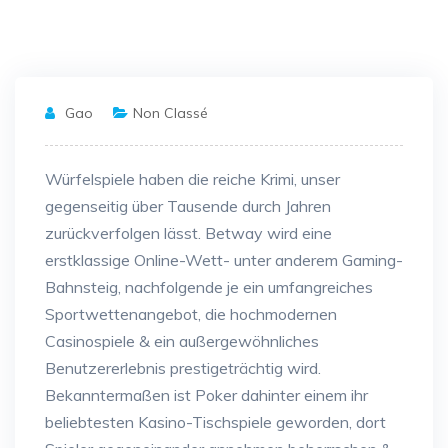
Gao
Non Classé
Würfelspiele haben die reiche Krimi, unser
gegenseitig über Tausende durch Jahren
zurückverfolgen lässt. Betway wird eine
erstklassige Online-Wett- unter anderem Gaming-
Bahnsteig, nachfolgende je ein umfangreiches
Sportwettenangebot, die hochmodernen
Casinospiele & ein außergewöhnliches
Benutzererlebnis prestigeträchtig wird.
Bekanntermaßen ist Poker dahinter einem ihr
beliebtesten Kasino-Tischspiele geworden, dort