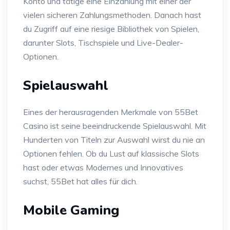
Konto und tätige eine Einzahlung mit einer der
vielen sicheren Zahlungsmethoden. Danach hast
du Zugriff auf eine riesige Bibliothek von Spielen,
darunter Slots, Tischspiele und Live-Dealer-
Optionen.
Spielauswahl
Eines der herausragenden Merkmale von 55Bet
Casino ist seine beeindruckende Spielauswahl. Mit
Hunderten von Titeln zur Auswahl wirst du nie an
Optionen fehlen. Ob du Lust auf klassische Slots
hast oder etwas Modernes und Innovatives
suchst, 55Bet hat alles für dich.
Mobile Gaming