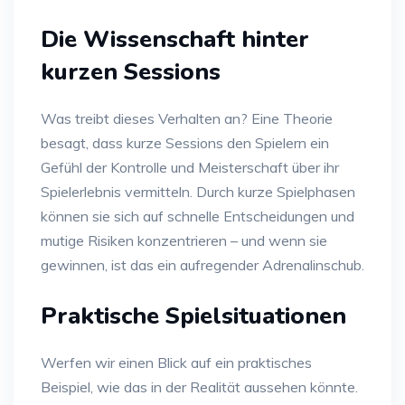
Die Wissenschaft hinter
kurzen Sessions
Was treibt dieses Verhalten an? Eine Theorie
besagt, dass kurze Sessions den Spielern ein
Gefühl der Kontrolle und Meisterschaft über ihr
Spielerlebnis vermitteln. Durch kurze Spielphasen
können sie sich auf schnelle Entscheidungen und
mutige Risiken konzentrieren – und wenn sie
gewinnen, ist das ein aufregender Adrenalinschub.
Praktische Spielsituationen
Werfen wir einen Blick auf ein praktisches
Beispiel, wie das in der Realität aussehen könnte.