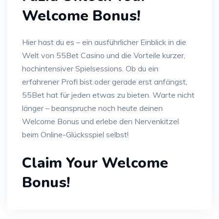
Welcome Bonus!
Hier hast du es – ein ausführlicher Einblick in die
Welt von 55Bet Casino und die Vorteile kurzer,
hochintensiver Spielsessions. Ob du ein
erfahrener Profi bist oder gerade erst anfängst,
55Bet hat für jeden etwas zu bieten. Warte nicht
länger – beanspruche noch heute deinen
Welcome Bonus und erlebe den Nervenkitzel
beim Online-Glücksspiel selbst!
Claim Your Welcome
Bonus!