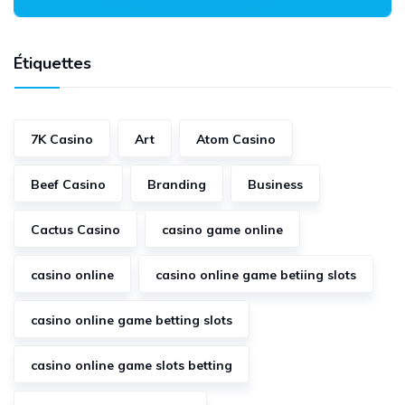
Étiquettes
7K Casino
Art
Atom Casino
Beef Casino
Branding
Business
Cactus Casino
casino game online
casino online
casino online game betiing slots
casino online game betting slots
casino online game slots betting