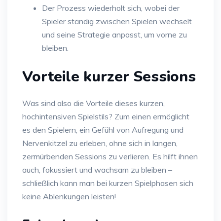
Der Prozess wiederholt sich, wobei der
Spieler ständig zwischen Spielen wechselt
und seine Strategie anpasst, um vorne zu
bleiben.
Vorteile kurzer Sessions
Was sind also die Vorteile dieses kurzen,
hochintensiven Spielstils? Zum einen ermöglicht
es den Spielern, ein Gefühl von Aufregung und
Nervenkitzel zu erleben, ohne sich in langen,
zermürbenden Sessions zu verlieren. Es hilft ihnen
auch, fokussiert und wachsam zu bleiben –
schließlich kann man bei kurzen Spielphasen sich
keine Ablenkungen leisten!