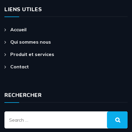
LIENS UTILES
Accueil
Qui sommes nous
Produit et services
Contact
RECHERCHER