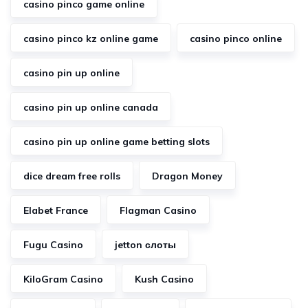
casino pinco game online
casino pinco kz online game
casino pinco online
casino pin up online
casino pin up online canada
casino pin up online game betting slots
dice dream free rolls
Dragon Money
Elabet France
Flagman Casino
Fugu Casino
jetton слоты
KiloGram Casino
Kush Casino