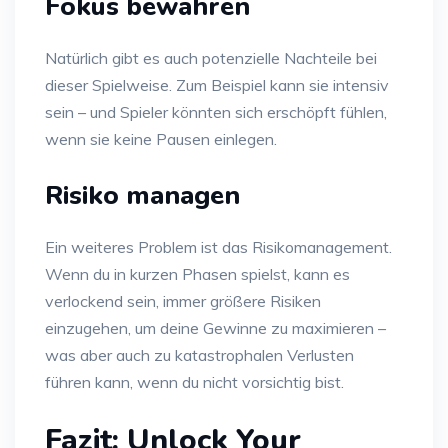
Fokus bewahren
Natürlich gibt es auch potenzielle Nachteile bei
dieser Spielweise. Zum Beispiel kann sie intensiv
sein – und Spieler könnten sich erschöpft fühlen,
wenn sie keine Pausen einlegen.
Risiko managen
Ein weiteres Problem ist das Risikomanagement.
Wenn du in kurzen Phasen spielst, kann es
verlockend sein, immer größere Risiken
einzugehen, um deine Gewinne zu maximieren –
was aber auch zu katastrophalen Verlusten
führen kann, wenn du nicht vorsichtig bist.
Fazit: Unlock Your