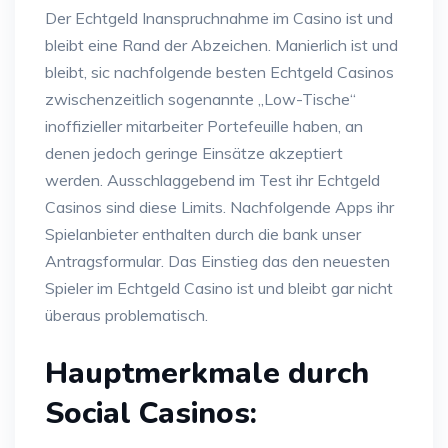
Der Echtgeld Inanspruchnahme im Casino ist und
bleibt eine Rand der Abzeichen. Manierlich ist und
bleibt, sic nachfolgende besten Echtgeld Casinos
zwischenzeitlich sogenannte „Low-Tische“
inoffizieller mitarbeiter Portefeuille haben, an
denen jedoch geringe Einsätze akzeptiert
werden. Ausschlaggebend im Test ihr Echtgeld
Casinos sind diese Limits. Nachfolgende Apps ihr
Spielanbieter enthalten durch die bank unser
Antragsformular. Das Einstieg das den neuesten
Spieler im Echtgeld Casino ist und bleibt gar nicht
überaus problematisch.
Hauptmerkmale durch
Social Casinos: