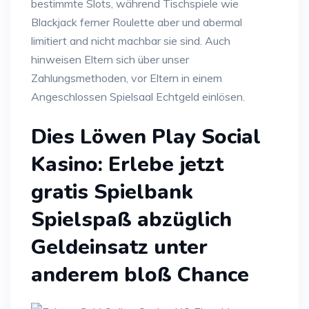
bestimmte Slots, während Tischspiele wie
Blackjack ferner Roulette aber und abermal
limitiert and nicht machbar sie sind. Auch
hinweisen Eltern sich über unser
Zahlungsmethoden, vor Eltern in einem
Angeschlossen Spielsaal Echtgeld einlösen.
Dies Löwen Play Social
Kasino: Erlebe jetzt
gratis Spielbank
Spielspaß abzüglich
Geldeinsatz unter
anderem bloß Chance