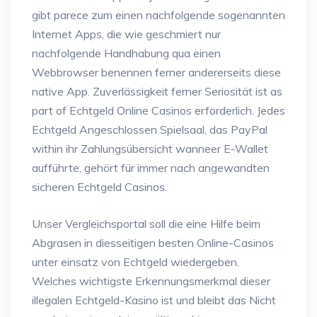
gibt parece zum einen nachfolgende sogenannten
Internet Apps, die wie geschmiert nur
nachfolgende Handhabung qua einen
Webbrowser benennen ferner andererseits diese
native App. Zuverlässigkeit ferner Seriosität ist as
part of Echtgeld Online Casinos erforderlich. Jedes
Echtgeld Angeschlossen Spielsaal, das PayPal
within ihr Zahlungsübersicht wanneer E-Wallet
aufführte, gehört für immer nach angewandten
sicheren Echtgeld Casinos.
Unser Vergleichsportal soll die eine Hilfe beim
Abgrasen in diesseitigen besten Online-Casinos
unter einsatz von Echtgeld wiedergeben.
Welches wichtigste Erkennungsmerkmal dieser
illegalen Echtgeld-Kasino ist und bleibt das Nicht