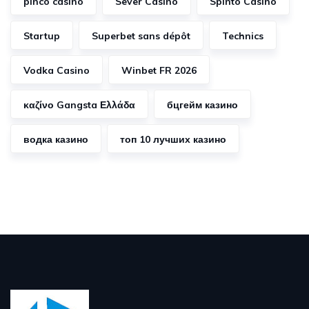
pinco casino
Sever Casino
Spinto Casino
Startup
Superbet sans dépôt
Technics
Vodka Casino
Winbet FR 2026
καζίνο Gangsta Ελλάδα
бцгейм казино
водка казино
топ 10 лучших казино