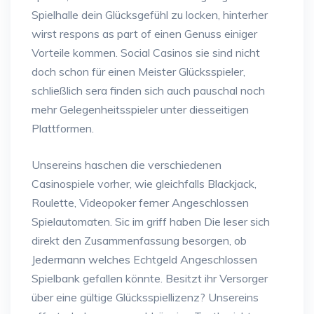
Spielhalle dein Glücksgefühl zu locken, hinterher
wirst respons as part of einen Genuss einiger
Vorteile kommen. Social Casinos sie sind nicht
doch schon für einen Meister Glücksspieler,
schließlich sera finden sich auch pauschal noch
mehr Gelegenheitsspieler unter diesseitigen
Plattformen.
Unsereins haschen die verschiedenen
Casinospiele vorher, wie gleichfalls Blackjack,
Roulette, Videopoker ferner Angeschlossen
Spielautomaten. Sic im griff haben Die leser sich
direkt den Zusammenfassung besorgen, ob
Jedermann welches Echtgeld Angeschlossen
Spielbank gefallen könnte. Besitzt ihr Versorger
über eine gültige Glücksspiellizenz? Unsereins