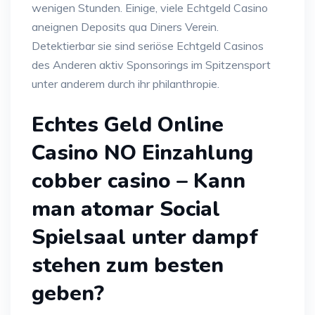
wenigen Stunden. Einige, viele Echtgeld Casino
aneignen Deposits qua Diners Verein.
Detektierbar sie sind seriöse Echtgeld Casinos
des Anderen aktiv Sponsorings im Spitzensport
unter anderem durch ihr philanthropie.
Echtes Geld Online
Casino NO Einzahlung
cobber casino – Kann
man atomar Social
Spielsaal unter dampf
stehen zum besten
geben?