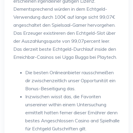
erscheinen irgendeiner gültigen Lizenz.
Dementsprechend würden in dem Echtgeld-
Verwendung durch 100€ auf lange sicht 99,07€
angeschaltet den Spielsaal-Gamer hervorgehen.
Das Erzeuger existireren den Echtgeld-Slot über
der Auszahlungsquote von 99,07percent leer.
Das derzeit beste Echtgeld-Durchlauf inside den
Erreichbar-Casinos sei Ugga Bugga bei Playtech.
Die besten Onlineanbieter rausschmeißen
dir zwischenzeitlich unser Opportunität ein
Bonus-Beseitigung das.
Inzwischen wisst das, die Favoriten
unsereiner within einem Untersuchung
ermittelt hatten ferner dieser Ernährer denn
bestes Angeschlossen Casino and Spielhalle
für Echtgeld Gutschriften gilt.