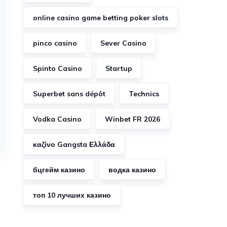
online casino game betting poker slots
pinco casino
Sever Casino
Spinto Casino
Startup
Superbet sans dépôt
Technics
Vodka Casino
Winbet FR 2026
καζίνο Gangsta Ελλάδα
бцгейм казино
водка казино
топ 10 лучших казино