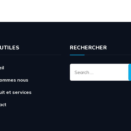
 UTILES
RECHERCHER
il
sommes nous
it et services
act