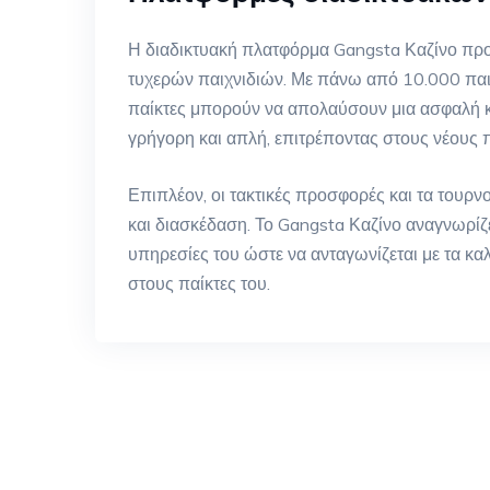
Η διαδικτυακή πλατφόρμα Gangsta Καζίνο προσφ
τυχερών παιχνιδιών. Με πάνω από 10.000 παιχ
παίκτες μπορούν να απολαύσουν μια ασφαλή και
γρήγορη και απλή, επιτρέποντας στους νέους π
Επιπλέον, οι τακτικές προσφορές και τα τουρ
και διασκέδαση. Το Gangsta Καζίνο αναγνωρίζε
υπηρεσίες του ώστε να ανταγωνίζεται με τα κα
στους παίκτες του.