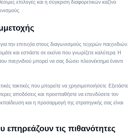
θέσιμες επιλογές και η σύγκριση διαφορετικών καζίνο
ωνισμούς.
μμετοχής
ί για την επιτυχία στους διαγωνισμούς τυχερών παιχνιδιών.
μάτε και εστιάστε σε εκείνα που γνωρίζετε καλύτερα. Η
ου παιχνιδιού μπορεί να σας δώσει πλεονέκτημα έναντι
τικές τακτικές που μπορείτε να χρησιμοποιήσετε. Εξετάστε
τερες αποδόσεις και προσπαθήστε να επενδύσετε τον
εκπαίδευση και η προσαρμογή της στρατηγικής σας είναι
υ επηρεάζουν τις πιθανότητες