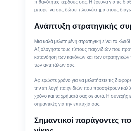
πιθανότητες κέρδους σας. Η έρευνα για τις δια
μπορεί να σας δώσει πλεονέκτημα στους διαγ
Ανάπτυξη στρατηγικής συ
Μια καλά μελετημένη στρατηγική είναι το κλειδ
Αξιολογήστε τους τύπους παιχνιδιών που προτι
κατανόηση των κανόνων και των στρατηγικών τ
των αντιπάλων σας.
Αφιερώστε χρόνο για να μελετήσετε τις διαφορε
την επιλογή παιχνιδιών που προσφέρουν καλύ
χρόνο και τα χρήματά σας σε αυτά. Η συνεχής 
σημαντικές για την επιτυχία σας.
Σημαντικοί παράγοντες πο
νίκης