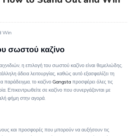
d Win
ου σωστού καζίνο
χνιδιών, η επιλογή του σωστού καζίνο είναι θεμελιώδης.
ατάλληλη άδεια λειτουργίας, καθώς αυτό εξασφαλίζει τη
ια παράδειγμα, το καζίνο
Gangsta
προσφέρει όλες τις
ρία. Επικεντρωθείτε σε καζίνο που συνεργάζονται με
αλή φήμη στην αγορά.
όνους και προσφορές που μπορούν να αυξήσουν τις