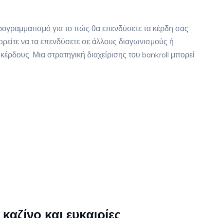
προγραμματισμό για το πώς θα επενδύσετε τα κέρδη σας.
ορείτε να τα επενδύσετε σε άλλους διαγωνισμούς ή
έρδους. Μια στρατηγική διαχείρισης του bankroll μπορεί
αζίνο και ευκαιρίες