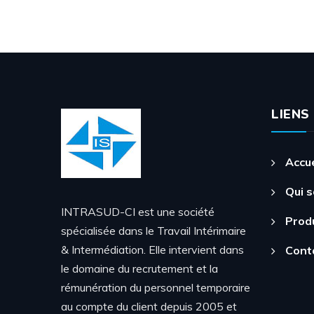
LIENS
Accue
Qui 
INTRASUD-CI est une société
Produ
spécialisée dans le Travail Intérimaire
& Intermédiation. Elle intervient dans
Cont
le domaine du recrutement et la
rémunération du personnel temporaire
au compte du client depuis 2005 et