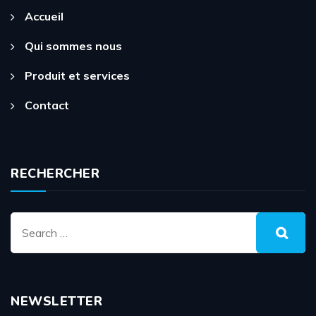
Accueil
Qui sommes nous
Produit et services
Contact
RECHERCHER
NEWSLETTER