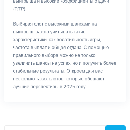
выигрыша и высокие коэффициенты отдачи
(RTP).
Выбирая слот с высокими шансами на
выигрыш, важно учитывать такие
характеристики, как волатильность игры,
частота выплат и общая отдача. С помощью
правильного выбора можно не только
увеличить шансы на успех, но и получить более
стабильные результаты. Откроем для вас
несколько таких слотов, которые обещают
лучшие перспективы в 2025 году.