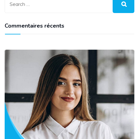
Commentaires récents