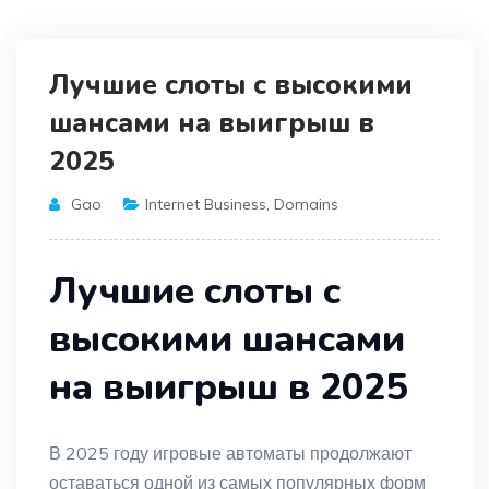
Лучшие слоты с высокими
шансами на выигрыш в
2025
Gao
Internet Business, Domains
Лучшие слоты с
высокими шансами
на выигрыш в 2025
В 2025 году игровые автоматы продолжают
оставаться одной из самых популярных форм