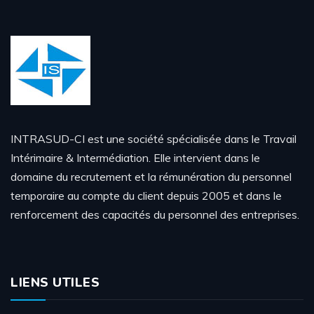
INTRASUD-CI est une société spécialisée dans le Travail
Intérimaire & Intermédiation. Elle intervient dans le
domaine du recrutement et la rémunération du personnel
temporaire au compte du client depuis 2005 et dans le
renforcement des capacités du personnel des entreprises.
LIENS UTILES