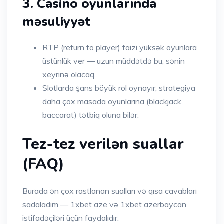
3. Casino oyunlarında
məsuliyyət
RTP (return to player) faizi yüksək oyunlara
üstünlük ver — uzun müddətdə bu, sənin
xeyrinə olacaq.
Slotlarda şans böyük rol oynayır; strategiya
daha çox masada oyunlarına (blackjack,
baccarat) tətbiq oluna bilər.
Tez-tez verilən suallar
(FAQ)
Burada ən çox rastlanan sualları və qısa cavabları
sadaladım — 1xbet aze və 1xbet azerbaycan
istifadəçiləri üçün faydalıdır.