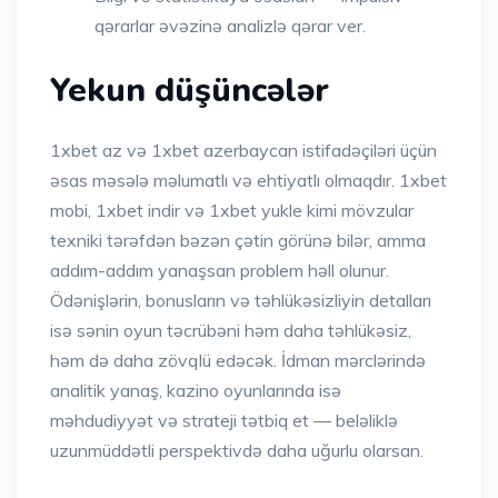
qərarlar əvəzinə analizlə qərar ver.
Yekun düşüncələr
1xbet az və 1xbet azerbaycan istifadəçiləri üçün
əsas məsələ məlumatlı və ehtiyatlı olmaqdır. 1xbet
mobi, 1xbet indir və 1xbet yukle kimi mövzular
texniki tərəfdən bəzən çətin görünə bilər, amma
addım-addım yanaşsan problem həll olunur.
Ödənişlərin, bonusların və təhlükəsizliyin detalları
isə sənin oyun təcrübəni həm daha təhlükəsiz,
həm də daha zövqlü edəcək. İdman mərclərində
analitik yanaş, kazino oyunlarında isə
məhdudiyyət və strateji tətbiq et — beləliklə
uzunmüddətli perspektivdə daha uğurlu olarsan.