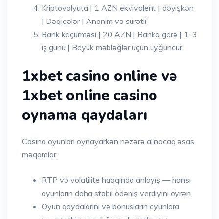
Kriptovalyuta | 1 AZN ekvivalent | dəyişkən
| Dəqiqələr | Anonim və sürətli
Bank köçürməsi | 20 AZN | Banka görə | 1-3
iş günü | Böyük məbləğlər üçün uyğundur
1xbet casino online və
1xbet online casino
oynama qaydaları
Casino oyunları oynayarkən nəzərə alınacaq əsas
məqamlar:
RTP və volatilite haqqında anlayış — hansı
oyunların daha stabil ödəniş verdiyini öyrən.
Oyun qaydalarını və bonusların oyunlara