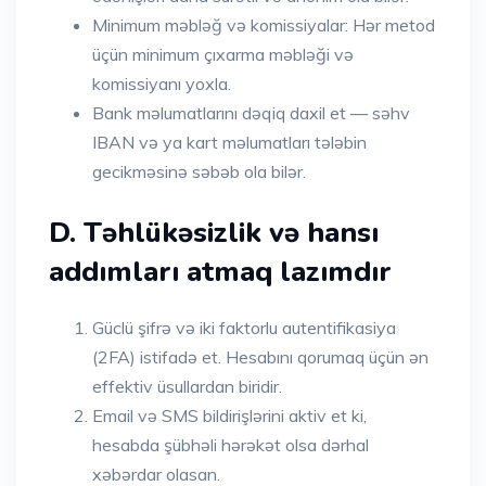
Minimum məbləğ və komissiyalar: Hər metod
üçün minimum çıxarma məbləği və
komissiyanı yoxla.
Bank məlumatlarını dəqiq daxil et — səhv
IBAN və ya kart məlumatları tələbin
gecikməsinə səbəb ola bilər.
D. Təhlükəsizlik və hansı
addımları atmaq lazımdır
Güclü şifrə və iki faktorlu autentifikasiya
(2FA) istifadə et. Hesabını qorumaq üçün ən
effektiv üsullardan biridir.
Email və SMS bildirişlərini aktiv et ki,
hesabda şübhəli hərəkət olsa dərhal
xəbərdar olasan.