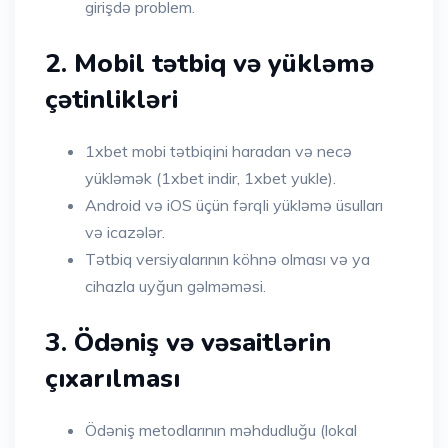
girişdə problem.
2. Mobil tətbiq və yükləmə
çətinlikləri
1xbet mobi tətbiqini haradan və necə
yükləmək (1xbet indir, 1xbet yukle).
Android və iOS üçün fərqli yükləmə üsulları
və icazələr.
Tətbiq versiyalarının köhnə olması və ya
cihazla uyğun gəlməməsi.
3. Ödəniş və vəsaitlərin
çıxarılması
Ödəniş metodlarının məhdudluğu (lokal