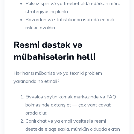
Pulsuz spin və ya freebet əldə edərkən mərc
strategiyasını planla.
Bazardan və statistikadan istifadə edərək
riskləri azaldın.
Rəsmi dəstək və
mübahisələrin həlli
Hər hansı mübahisə və ya texniki problem
yarananda nə etməli?
Əvvəlcə saytın kömək mərkəzində və FAQ
bölməsində axtarış et — çox vaxt cavab
orada olur.
Canlı chat və ya email vasitəsilə rəsmi
dəstəklə əlaqə saxla, mümkün olduqda ekran