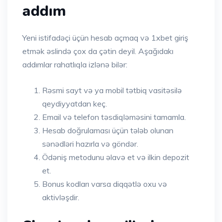
addım
Yeni istifadəçi üçün hesab açmaq və 1xbet giriş
etmək əslində çox da çətin deyil. Aşağıdakı
addımlar rahatlıqla izlənə bilər:
Rəsmi sayt və ya mobil tətbiq vasitəsilə
qeydiyyatdan keç.
Email və telefon təsdiqləməsini tamamla.
Hesab doğrulaması üçün tələb olunan
sənədləri hazırla və göndər.
Ödəniş metodunu əlavə et və ilkin depozit
et.
Bonus kodları varsa diqqətlə oxu və
aktivləşdir.