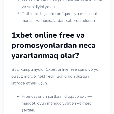
və sabitliyini yoxla.
Tətbiq bildirişlərini konfiqurasiya et ki, canlı
mərclər və hadisələrdən xəbərdar olasan.
1xbet online free və
promosyonlardan necə
yararlanmaq olar?
Bəzi kampaniyalar 1xbet online free spins və ya
pulsuz mərclər təklif edir. Bunlardan düzgün
istifadə etmək üçün:
Promosyonun şərtlərini diqqətlə oxu —
müddət, oyun məhdudiyyətləri və mərc
şərtləri.