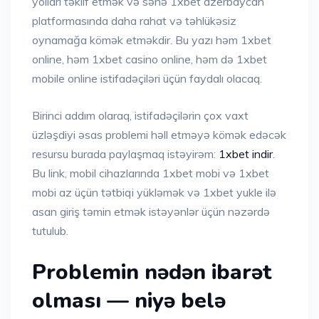
yolları təklif etmək və sənə 1xbet azerbaycan
platformasında daha rahat və təhlükəsiz
oynamağa kömək etməkdir. Bu yazı həm 1xbet
online, həm 1xbet casino online, həm də 1xbet
mobile online istifadəçiləri üçün faydalı olacaq.
Birinci addım olaraq, istifadəçilərin çox vaxt
üzləşdiyi əsas problemi həll etməyə kömək edəcək
resursu burada paylaşmaq istəyirəm:
1xbet indir
.
Bu link, mobil cihazlarında 1xbet mobi və 1xbet
mobi az üçün tətbiqi yükləmək və 1xbet yukle ilə
asan giriş təmin etmək istəyənlər üçün nəzərdə
tutulub.
Problemin nədən ibarət
olması — niyə belə