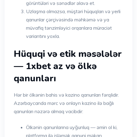
görüntüləri və sənədlər əlavə et.
Uzlaşma olmazsa, müştəri hüquqları və yerli
qanunlar çərçivəsində məhkəmə və ya
müvafiq tənzimləyici orqanlara müraciət
variantını yoxla.
Hüquqi və etik məsələlər
— 1xbet az və ölkə
qanunları
Hər bir ölkənin bahis və kazino qanunları fərqlidir.
Azərbaycanda mərc və onlayn kazino ilə bağlı
qanunları nəzərə almaq vacibdir:
Ölkənin qanunlarına uyğunluq — əmin ol ki,
platforma ilə işləmək qanuni məkan