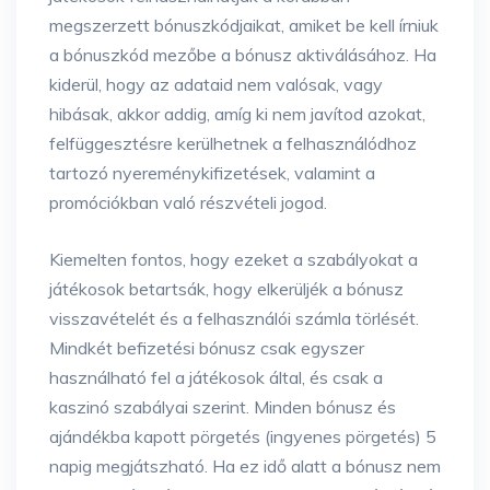
megszerzett bónuszkódjaikat, amiket be kell írniuk
a bónuszkód mezőbe a bónusz aktiválásához. Ha
kiderül, hogy az adataid nem valósak, vagy
hibásak, akkor addig, amíg ki nem javítod azokat,
felfüggesztésre kerülhetnek a felhasználódhoz
tartozó nyereménykifizetések, valamint a
promóciókban való részvételi jogod.
Kiemelten fontos, hogy ezeket a szabályokat a
játékosok betartsák, hogy elkerüljék a bónusz
visszavételét és a felhasználói számla törlését.
Mindkét befizetési bónusz csak egyszer
használható fel a játékosok által, és csak a
kaszinó szabályai szerint. Minden bónusz és
ajándékba kapott pörgetés (ingyenes pörgetés) 5
napig megjátszható. Ha ez idő alatt a bónusz nem