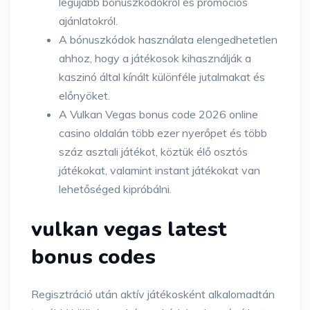
legújabb bónuszkódokról és promóciós
ajánlatokról.
A bónuszkódok használata elengedhetetlen
ahhoz, hogy a játékosok kihasználják a
kaszinó által kínált különféle jutalmakat és
előnyöket.
A Vulkan Vegas bonus code 2026 online
casino oldalán több ezer nyerőpet és több
száz asztali játékot, köztük élő osztós
játékokat, valamint instant játékokat van
lehetőséged kipróbálni.
vulkan vegas latest
bonus codes
Regisztráció után aktív játékosként alkalomadtán