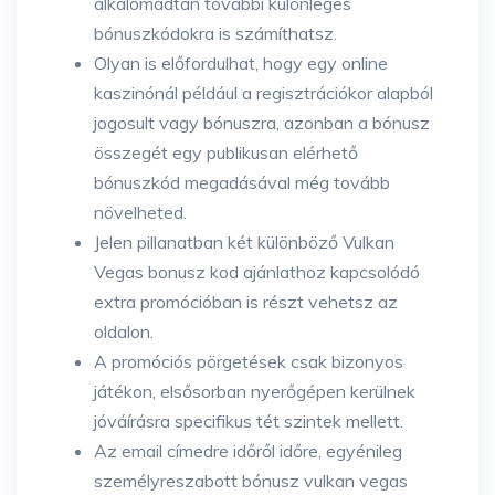
alkalomadtán további különleges
bónuszkódokra is számíthatsz.
Olyan is előfordulhat, hogy egy online
kaszinónál például a regisztrációkor alapból
jogosult vagy bónuszra, azonban a bónusz
összegét egy publikusan elérhető
bónuszkód megadásával még tovább
növelheted.
Jelen pillanatban két különböző Vulkan
Vegas bonusz kod ajánlathoz kapcsolódó
extra promócióban is részt vehetsz az
oldalon.
A promóciós pörgetések csak bizonyos
játékon, elsősorban nyerőgépen kerülnek
jóváírásra specifikus tét szintek mellett.
Az email címedre időről időre, egyénileg
személyreszabott bónusz vulkan vegas