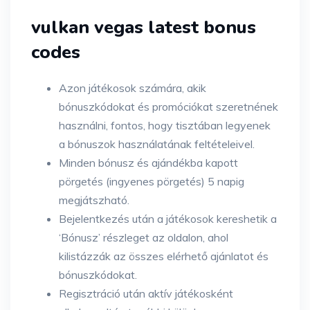
vulkan vegas latest bonus
codes
Azon játékosok számára, akik
bónuszkódokat és promóciókat szeretnének
használni, fontos, hogy tisztában legyenek
a bónuszok használatának feltételeivel.
Minden bónusz és ajándékba kapott
pörgetés (ingyenes pörgetés) 5 napig
megjátszható.
Bejelentkezés után a játékosok kereshetik a
‘Bónusz’ részleget az oldalon, ahol
kilistázzák az összes elérhető ajánlatot és
bónuszkódokat.
Regisztráció után aktív játékosként