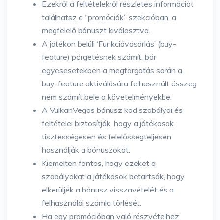
Ezekről a feltételekről részletes információt
találhatsz a “promóciók” szekcióban, a
megfelelő bónuszt kiválasztva.
A játékon belüli ‘Funkcióvásárlás’ (buy-
feature) pörgetésnek számít, bár
egyesesetekben a megforgatás során a
buy-feature aktiválására felhasznált összeg
nem számít bele a követelményekbe.
A VulkanVegas bónusz kod szabályai és
feltételei biztosítják, hogy a játékosok
tisztességesen és felelősségteljesen
használják a bónuszokat.
Kiemelten fontos, hogy ezeket a
szabályokat a játékosok betartsák, hogy
elkerüljék a bónusz visszavételét és a
felhasználói számla törlését.
Ha egy promócióban való részvételhez