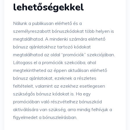
lehetőségekkel
Nálunk a publikusan elérhető és a
személyreszabott bónuszkódokat több helyen is
megtalálhatod. A mindenki számára elérhető
bónusz ajánlatokhoz tartozó kódokat
megtalálhatod az oldal “promóciók” szekciójában.
Látogass el a promóciók szekcióba, ahol
megtekintheted az éppen aktuálisan elérhető
bónusz ajánlatokat, ezeknek a részletes
feltételeit, valamint az ezekhez esetlegesen
szükségős bónusz kódokat is. Ha egy
promócióban való részvételhez bónuszkód
aktiválására van szükség, arra mindig felhívjuk a
figyelmedet a bónuszleírásban.