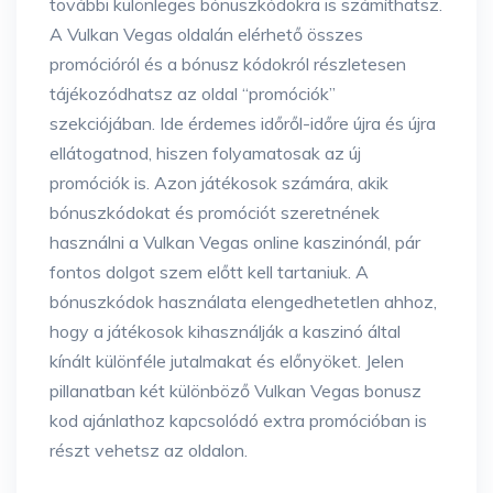
további különleges bónuszkódokra is számíthatsz.
A Vulkan Vegas oldalán elérhető összes
promócióról és a bónusz kódokról részletesen
tájékozódhatsz az oldal “promóciók”
szekciójában. Ide érdemes időről-időre újra és újra
ellátogatnod, hiszen folyamatosak az új
promóciók is. Azon játékosok számára, akik
bónuszkódokat és promóciót szeretnének
használni a Vulkan Vegas online kaszinónál, pár
fontos dolgot szem előtt kell tartaniuk. A
bónuszkódok használata elengedhetetlen ahhoz,
hogy a játékosok kihasználják a kaszinó által
kínált különféle jutalmakat és előnyöket. Jelen
pillanatban két különböző Vulkan Vegas bonusz
kod ajánlathoz kapcsolódó extra promócióban is
részt vehetsz az oldalon.