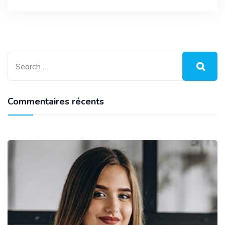
Commentaires récents