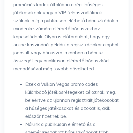
promóciós kódok általában a régi, hűséges
játékosoknak vagy a VIP felhasználóknak
szólnak, míg a publikusan elérhető bónuszkódok a
mindenki számára elérhető bónuszokhoz
kapcsolódnak. Olyan is előfordulhat, hogy egy
online kaszinónál például a regisztrációkor alapból
jogosult vagy bónuszra, azonban a bónusz
összegét egy publikusan elérhető bónuszkód
megadásával még tovább növelheted.
Ezek a Vulkan Vegas promo codes
különböző játékosrétegeket céloznak meg,
beleértve az újonnan regisztrált játékosokat,
a hűséges játékosokat és azokat is, akik
először fizetnek be.
Nálunk a publikusan elérhető és a
személyreszabott bónuszkódokat több