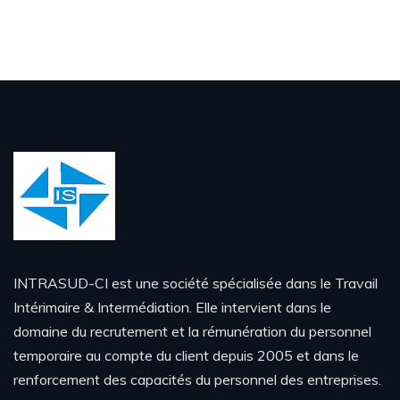
INTRASUD-CI est une société spécialisée dans le Travail
Intérimaire & Intermédiation. Elle intervient dans le
domaine du recrutement et la rémunération du personnel
temporaire au compte du client depuis 2005 et dans le
renforcement des capacités du personnel des entreprises.