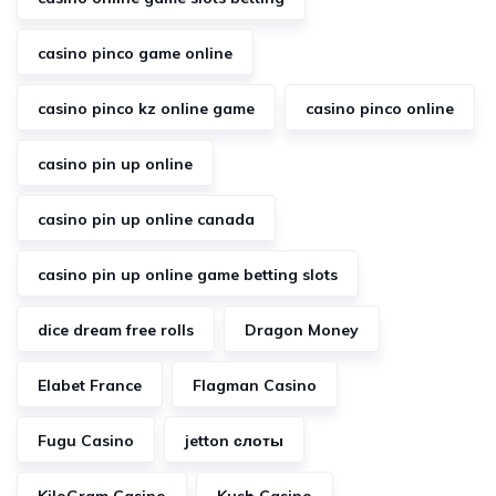
casino pinco game online
casino pinco kz online game
casino pinco online
casino pin up online
casino pin up online canada
casino pin up online game betting slots
dice dream free rolls
Dragon Money
Elabet France
Flagman Casino
Fugu Casino
jetton слоты