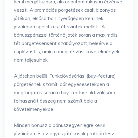
kerül megjátszásra, akkor automatikusan érvényét
veszti. A promóciós pörgetések csak bizonyos
játékon, elsősorban nyerőgépen kerülnek
jóváírásra specifikus tét szintek mellett. A
bónuszpénzzel történő játék során a maximális
tét pörgetésenként szabályozott, beleérve a
duplázást is, amíg a megjátszási követelmények
nem teljesülnek.
A játékon belüli ‘Funkcióvásárlás’ (buy-feature)
pörgetésnek számít, bár egyesesetekben a
megforgatás során a buy-feature aktiválására
felhasznált összeg nem számít bele a
követelményekbe.
Minden bónusz a bónuszegyenlegre kerül
jóváírásra és az egyes játékosok profilján lesz