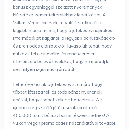
bónusz egyenleggel szerzett nyeremények
kifizetése wager feltételekhez lehet kötve. A
Vulkan Vegas hírleveleire való feliratkozás a
legjobb módja annak, hogy a játékosok naprakész
információkat kapjanak a legújabb bónuszkódokról
és promóciós ajánlatokról. Javasoljuk tehát, hogy
iratkozz fel a hírlevélre, és rendszeresen
ellenőrizd a bejövő leveleket, hogy ne maradj le
semmilyen izgalmas ajánlatról.
Lehetővé teszik a játékosok számára, hogy
többet játsszanak és több pénzt nyerjenek
anélkül, hogy többet kellene befizetniük. Az
újonnan regisztráló játékosaink most akár
450,000 forint bónuszban is részesülhetnek! A
vulkan vegan promo codes használatával további