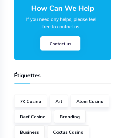
Étiquettes
7K Casino
Art
Atom Casino
Beef Casino
Branding
Business
Cactus Casino