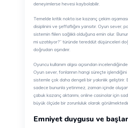
deneyimlerse hevesi kaybolabilir.
Temelde kritik nokta ise kazanç çekim aşamasıdır
disiplinini ve şeffaflığını yansıtır. Oyun sever,
sistemin fiilen sağlıklı olduğuna emin olur. Bun
mi uzatılıyor?” türünde tereddüt düşünceleri doğar
doğrudan aşındırır.
Oyuncu kullanım algısı açısından incelendiğinde
Oyun sever, fonlarının hangi süreçte işlendiğini
sistemle çok daha dengeli bir yakınlık geliştirir.
sadece bununla yetinmez, zaman içinde oluşan d
çabuk kazanç aktarımı, online casinolar için s
büyük ölçüde bir zorunluluk olarak görülmektedir
Emniyet duygusu ve başlan