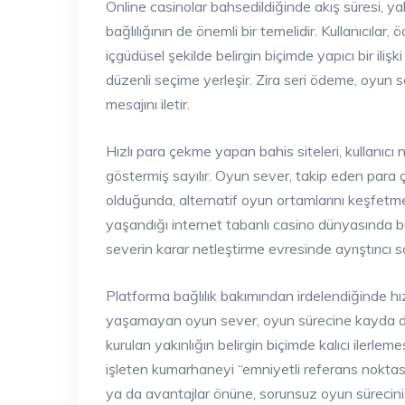
Online casinolar bahsedildiğinde akış süresi, yaln
bağlılığının de önemli bir temelidir. Kullanıcılar, ö
içgüdüsel şekilde belirgin biçimde yapıcı bir iliş
düzenli seçime yerleşir. Zira seri ödeme, oyun
mesajını iletir.
Hızlı para çekme yapan bahis siteleri, kullanıcı 
göstermiş sayılır. Oyun sever, takip eden para ç
olduğunda, alternatif oyun ortamlarını keşfetme 
yaşandığı internet tabanlı casino dünyasında büyü
severin karar netleştirme evresinde ayrıştırıcı s
Platforma bağlılık bakımından irdelendiğinde hız
yaşamayan oyun sever, oyun sürecine kayda değ
kurulan yakınlığın belirgin biçimde kalıcı ilerlem
işleten kumarhaneyi “emniyetli referans noktas
ya da avantajlar önüne, sorunsuz oyun sürecin