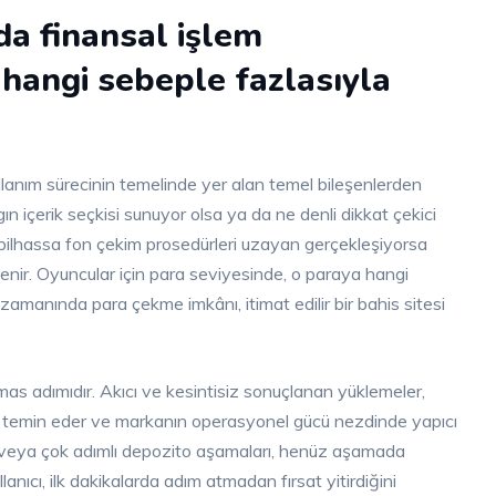
da finansal işlem
angi sebeple fazlasıyla
ullanım sürecinin temelinde yer alan temel bileşenlerden
ın içerik seçkisi sunuyor olsa ya da ne denli dikkat çekici
 bilhassa fon çekim prosedürleri uzayan gerçekleşiyorsa
enir. Oyuncular için para seviyesinde, o paraya hangi
a zamanında para çekme imkânı, itimat edilir bir bahis sitesi
as adımıdır. Akıcı ve kesintisiz sonuçlanan yüklemeler,
i temin eder ve markanın operasyonel gücü nezdinde yapıcı
yan veya çok adımlı depozito aşamaları, henüz aşamada
lanıcı, ilk dakikalarda adım atmadan fırsat yitirdiğini