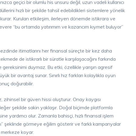
ızca geçici bir olumlu his unsuru değil, uzun vadeli kullanıcı
düllerini hızlı bir şekilde tahsil edebildikleri sistemlere yönelik
ki kurar. Kurulan etkileşim, ilerleyen dönemde istikrara ve
 severe “bu ortamda yatırımım ve kazancım kıymet buluyor”
nezdinde itimatlarını her finansal süreçte bir kez daha
ekmede de istikrarlı bir süratle karşılaşacağını farkında
gereksinimi duymaz. Bu etki, özellikle yarışın agresif
k bir avantaj sunar. Sınırlı hız farkları kolaylıkla oyun
onuç doğurabilir.
, zihinsel bir güven hissi oluşturur. Onay kaygısı
er şekilde sakin yaklaşır. Doğal biçimde platformla
esine yardımcı olur. Zamanla bahisçi, hızlı finansal işlem
ı” şeklinde görmeye eğilim gösterir ve farklı kampanyalar
i merkeze koyar.