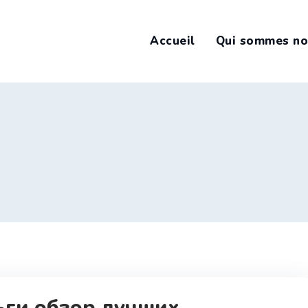
Accueil
Qui sommes no
ьги обзор лучших