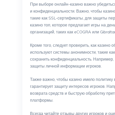
При выборе онлайн-казино важно убедиться
и конфиденциальности. Важно, чтобы кази
такие как SSL-сертификаты, для защиты пе
казино топ, которое предлагает игры на де
организаций, таких как eCOGRA или Gibralta
Кроме того, следует проверить, как казино
используют системы анонимности, такие ка
сохранить конфиденциальность. Например, 
защиты личной информации игроков.
Также важно, чтобы казино имело политику 
гарантирует защиту интересов игроков. Нап
возврата средств и быструю обработку прет
платформы.
Всегда читайте отзывы других игроков и оце