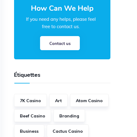
Étiquettes
7K Casino
Art
Atom Casino
Beef Casino
Branding
Business
Cactus Casino