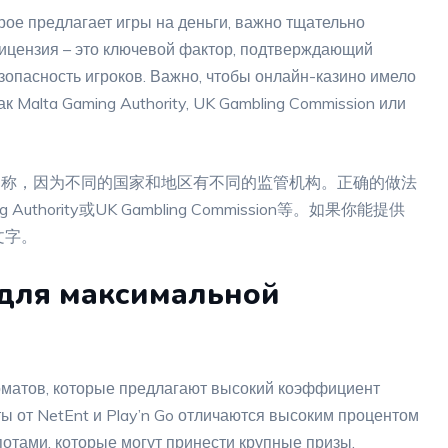
рое предлагает игры на деньги, важно тщательно
Лицензия – это ключевой фактор, подтверждающий
зопасность игроков. Важно, чтобы онлайн-казино имело
к Malta Gaming Authority, UK Gambling Commission или
名称，因为不同的国家和地区有不同的监管机构。正确的做法
thority或UK Gambling Commission等。如果你能提供
文字。
 для максимальной
оматов, которые предлагают высокий коэффициент
ты от NetEnt и Play’n Go отличаются высоким процентом
отами, которые могут принести крупные призы.