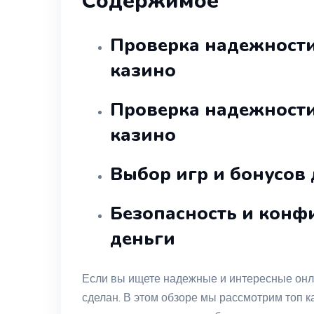
Содержимое
Проверка надежности
казино
Проверка надежности
казино
Выбор игр и бонусов
Безопасность и конф
деньги
Если вы ищете надежные и интересные онла
сделан. В этом обзоре мы рассмотрим топ 