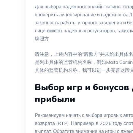
Для выбора надежного онлайн-казино, кото
проверить лицензирование и надежность. 
законность работы игорного заведения и бе
лицензию от надежных регуляторов, таких ка
牌照方
请注意，上述内容中的“牌照方”并未给出具体
是列出具体的监管机构名称，例如Malta Gaming Au
具体的监管机构名称，我可以进一步完善这段
Выбор игр и бонусов
прибыли
Рекомендуем начать с выбора игровых авт
возврата (RTP). Например, в 2026 году сло
выплат. Обратите внимание на игры с джекп