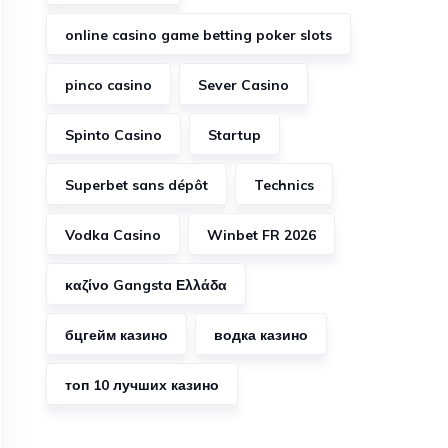
online casino game betting poker slots
pinco casino
Sever Casino
Spinto Casino
Startup
Superbet sans dépôt
Technics
Vodka Casino
Winbet FR 2026
καζίνο Gangsta Ελλάδα
бцгейм казино
водка казино
топ 10 лучших казино