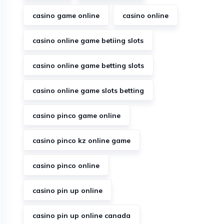
casino game online
casino online
casino online game betiing slots
casino online game betting slots
casino online game slots betting
casino pinco game online
casino pinco kz online game
casino pinco online
casino pin up online
casino pin up online canada