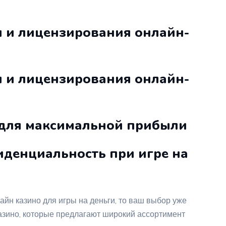
 и лицензирования онлайн-
 и лицензирования онлайн-
 для максимальной прибыли
иденциальность при игре на
йн казино для игры на деньги, то ваш выбор уже
казино, которые предлагают широкий ассортимент