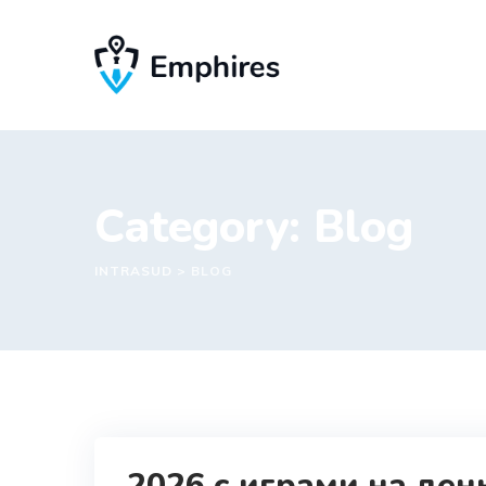
Skip
to
content
Category: Blog
INTRASUD
>
BLOG
2026 с играми на ден