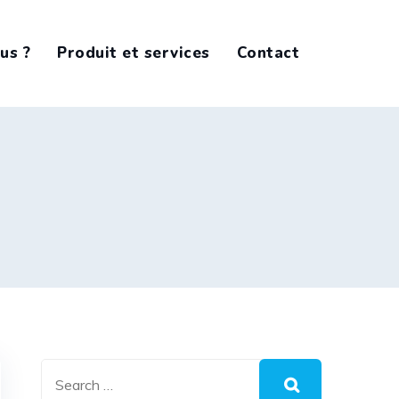
us ?
Produit et services
Contact