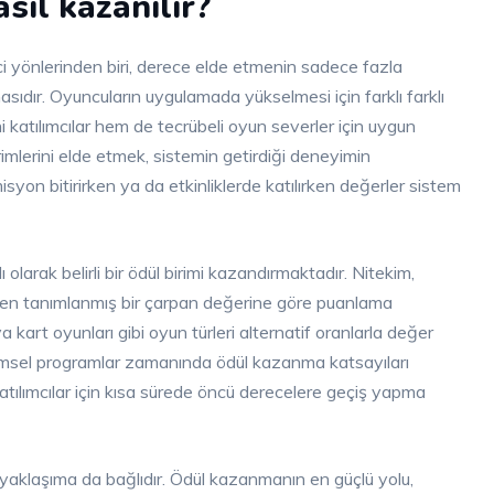
sıl kazanılır?
i yönlerinden biri, derece elde etmenin sadece fazla
masıdır. Oyuncuların uygulamada yükselmesi için farklı farklı
katılımcılar hem de tecrübeli oyun severler için uygun
imlerini elde etmek, sistemin getirdiği deneyimin
misyon bitirirken ya da etkinliklerde katılırken değerler sistem
olarak belirli bir ödül birimi kazandırmaktadır. Nitekim,
ceden tanımlanmış bir çarpan değerine göre puanlama
kart oyunları gibi oyun türleri alternatif oranlarla değer
emsel programlar zamanında ödül kazanma katsayıları
katılımcılar için kısa sürede öncü derecelere geçiş yapma
 yaklaşıma da bağlıdır. Ödül kazanmanın en güçlü yolu,