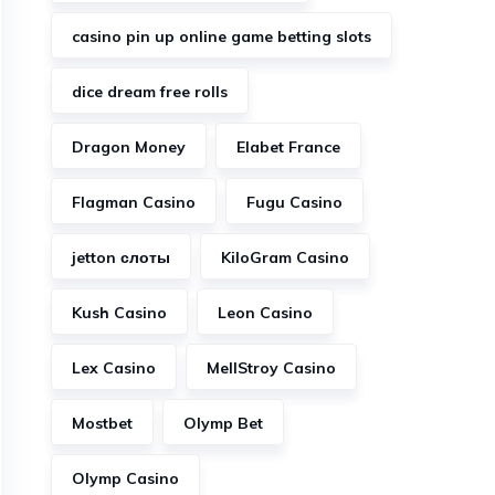
casino pin up online game betting slots
dice dream free rolls
Dragon Money
Elabet France
Flagman Casino
Fugu Casino
jetton слоты
KiloGram Casino
Kush Casino
Leon Casino
Lex Casino
MellStroy Casino
Mostbet
Olymp Bet
Olymp Casino