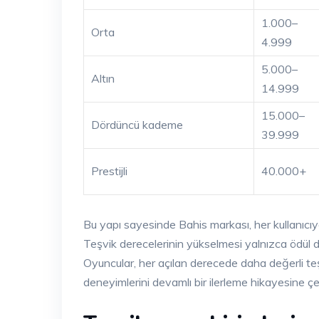
1.000–
Orta
4.999
5.000–
Altın
14.999
15.000–
Dördüncü kademe
39.999
Prestijli
40.000+
Bu yapı sayesinde Bahis markası, her kullanıcıy
Teşvik derecelerinin yükselmesi yalnızca ödül 
Oyuncular, her açılan derecede daha değerli teşv
deneyimlerini devamlı bir ilerleme hikayesine çev