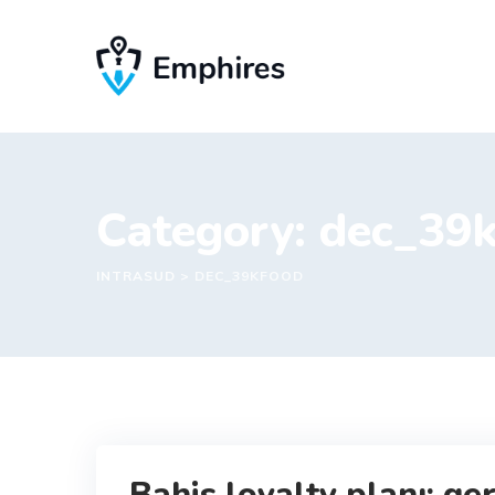
Skip
to
content
Category: dec_39
INTRASUD
>
DEC_39KFOOD
Bahis loyalty planı: g