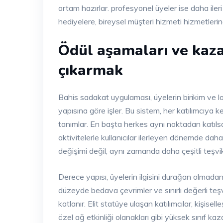
ortam hazırlar. profesyonel üyeler ise daha iler
hediyelere, bireysel müşteri hizmeti hizmetleri
Ödül aşamaları ve kaza
çıkarmak
Bahis sadakat uygulaması, üyelerin birikim ve l
yapısına göre işler. Bu sistem, her katılımcıya 
tanımlar. En başta herkes aynı noktadan katılsa 
aktivitelerle kullanıcılar ilerleyen dönemde dah
değişimi değil, aynı zamanda daha çeşitli teşvik
Derece yapısı, üyelerin ilgisini durağan olmadan
düzeyde bedava çevrimler ve sınırlı değerli teşv
katlanır. Elit statüye ulaşan katılımcılar, kişisell
özel ağ etkinliği olanakları gibi yüksek sınıf kaz