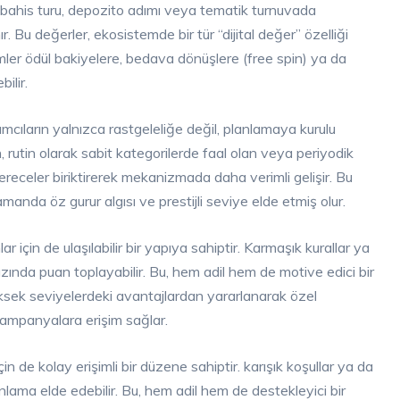
er bahis turu, depozito adımı veya tematik turnuvada
Bu değerler, ekosistemde bir tür “dijital değer” özelliği
kimler ödül bakiyelere, bedava dönüşlere (free spin) ya da
ilir.
mcıların yalnızca rastgeleliğe değil, planlamaya kurulu
 rutin olarak sabit kategorilerde faal olan veya periyodik
ereceler biriktirerek mekanizmada daha verimli gelişir. Bu
nda öz gurur algısı ve prestijli seviye elde etmiş olur.
 için de ulaşılabilir bir yapıya sahiptir. Karmaşık kurallar ya
hızında puan toplayabilir. Bu, hem adil hem de motive edici bir
ksek seviyelerdeki avantajlardan yararlanarak özel
kampanyalara erişim sağlar.
in de kolay erişimli bir düzene sahiptir. karışık koşullar ya da
anlama elde edebilir. Bu, hem adil hem de destekleyici bir