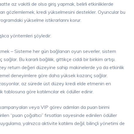
aatte az vakitli de olsa giriş yapmak, belirli etkinliklerde
ı gözlemlemek, kredi yükselmesini destekler. Oyuncular bu
rogramdaki yükselme istikrarlarını korur.
ıca yöntemleri şöyledir:
etmek – Sisteme her gün bağlanan oyun severler, sistem
lar. Bu kararlı bağlılık, gittikçe ciddi bir birikim artışı.
zey return değeri düzeyine sahip makinelerde ya da etkinlik
 temel deneyimlere göre daha yüksek kazanç sağlar.
zasyonlar, az sürede üst düzey kredi elde etmenin en
k tablosuna göre katılımcılar ek ödüller edinir.
rım kampanyaları veya VIP görev adımları da puan birimi
irilen “puan çoğaltıcı” fırsatları sayesinde edinilen ödüller
gulama, yalnızca aktivite katılımı değil, bilinçli yönetimi de