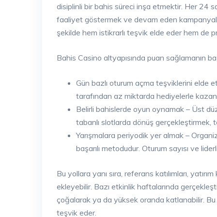
disiplinli bir bahis süreci inşa etmektir. Her 24 s
faaliyet göstermek ve devam eden kampanyalar
şekilde hem istikrarlı teşvik elde eder hem de p
Bahis Casino altyapısında puan sağlamanın başl
Gün bazlı oturum açma teşviklerini elde 
tarafından az miktarda hediyelerle kazanç sağ
Belirli bahislerde oyun oynamak – Üst dü
tabanlı slotlarda dönüş gerçekleştirmek,
Yarışmalara periyodik yer almak – Organi
başarılı metodudur. Oturum sayısı ve liderli
Bu yollara yanı sıra, referans katılımları, yatı
ekleyebilir. Bazı etkinlik haftalarında gerçekleşt
çoğalarak ya da yüksek oranda katlanabilir. Bu uy
teşvik eder.