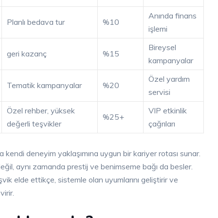
Anında finans
Planlı bedava tur
%10
işlemi
Bireysel
geri kazanç
%15
kampanyalar
Özel yardım
Tematik kampanyalar
%20
servisi
Özel rehber, yüksek
VIP etkinlik
%25+
değerli teşvikler
çağrıları
a kendi deneyim yaklaşımına uygun bir kariyer rotası sunar.
değil, aynı zamanda prestij ve benimseme bağı da besler.
ik elde ettikçe, sistemle olan uyumlarını geliştirir ve
irir.