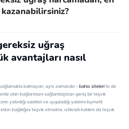
 kazanabilirsiniz?
 gereksiz uğraş
k avantajları nasıl
nç sağlamakla kalmayan, aynı zamanda –
bahis siteleri
’te de
temle olan bağlantısını sağlamlaştıran geniş bir teşvik
nın yatırdığı saatleri ve uyguladığı yatırımı kıymetli
etkin bağlılığını teşvik etmekte, istikrarlı katılımı da teşvik