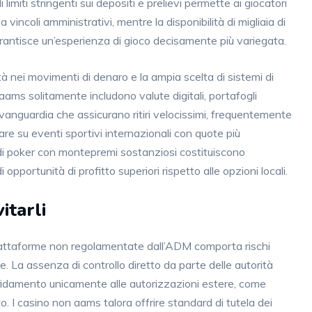
di limiti stringenti sui depositi e prelievi permette ai giocatori
 vincoli amministrativi, mentre la disponibilità di migliaia di
arantisce un’esperienza di gioco decisamente più variegata.
ità nei movimenti di denaro e la ampia scelta di sistemi di
ams solitamente includono valute digitali, portafogli
’avanguardia che assicurano ritiri velocissimi, frequentemente
are su eventi sportivi internazionali con quote più
di poker con montepremi sostanziosi costituiscono
 opportunità di profitto superiori rispetto alle opzioni locali.
itarli
iattaforme non regolamentate dall’ADM comporta rischi
. La assenza di controllo diretto da parte delle autorità
affidamento unicamente alle autorizzazioni estere, come
 I casino non aams talora offrire standard di tutela dei