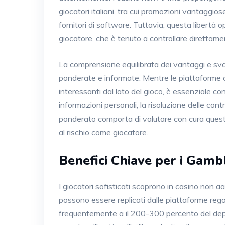
giocatori italiani, tra cui promozioni vantaggiose
fornitori di software. Tuttavia, questa libertà o
giocatore, che è tenuto a controllare direttamen
La comprensione equilibrata dei vantaggi e sva
ponderate e informate. Mentre le piattaforme 
interessanti dal lato del gioco, è essenziale co
informazioni personali, la risoluzione delle con
ponderato comporta di valutare con cura questi fa
al rischio come giocatore.
Benefici Chiave per i Gamb
I giocatori sofisticati scoprono in casino non 
possono essere replicati dalle piattaforme reg
frequentemente a il 200-300 percento del depos