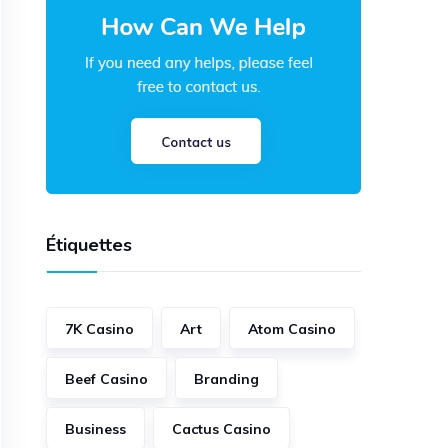
Étiquettes
7K Casino
Art
Atom Casino
Beef Casino
Branding
Business
Cactus Casino