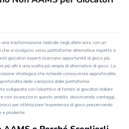
o una trasformazione radicale negli ultimi anni, con un
 che si rivolgono verso piattaforme alternative rispetto a
i giocatori esperti ricercano opportunità di gioco più
più alti e una scelta più ampia di alternative di gioco. La
ecisione strategica che richiede conoscenze approfondite,
rofondita delle variazioni dalle piattaforme
viluppata con l’obiettivo di fornire ai giocatori italiani
gare con sicurezza in questo ambito, descrivendo vantaggi,
pprocci per ottimizzare l’esperienza di gioco preservando
 e prudente.