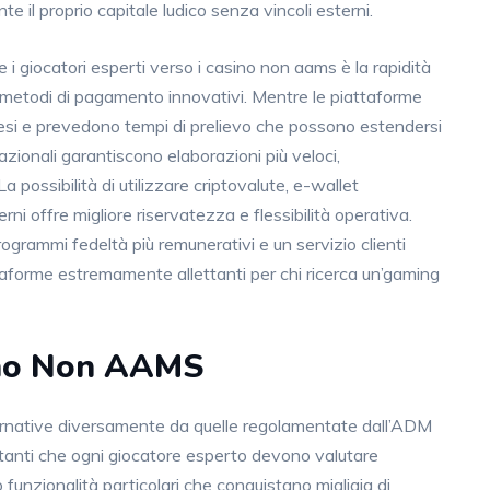
e il proprio capitale ludico senza vincoli esterni.
 giocatori esperti verso i casino non aams è la rapidità
 di metodi di pagamento innovativi. Mentre le piattaforme
i e prevedono tempi di prelievo che possono estendersi
rnazionali garantiscono elaborazioni più veloci,
ossibilità di utilizzare criptovalute, e-wallet
ni offre migliore riservatezza e flessibilità operativa.
ogrammi fedeltà più remunerativi e un servizio clienti
ttaforme estremamente allettanti per chi ricerca un’gaming
sino Non AAMS
ternative diversamente da quelle regolamentate dall’ADM
ortanti che ogni giocatore esperto devono valutare
nzionalità particolari che conquistano migliaia di