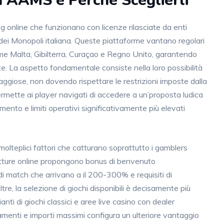
n AAMS e Perché Sceglierli
ng online che funzionano con licenze rilasciate da enti
 dei Monopoli italiana. Queste piattaforme vantano regolari
me Malta, Gibilterra, Curaçao e Regno Unito, garantendo
ente. La aspetto fondamentale consiste nella loro possibilità
antaggiose, non dovendo rispettare le restrizioni imposte dalla
mette ai player navigati di accedere a un’proposta ludica
amento e limiti operativi significativamente più elevati
molteplici fattori che catturano soprattutto i gamblers
trutture online propongono bonus di benvenuto
i match che arrivano a il 200-300% e requisiti di
e, la selezione di giochi disponibili è decisamente più
nti di giochi classici e aree live casino con dealer
ersamenti e importi massimi configura un ulteriore vantaggio