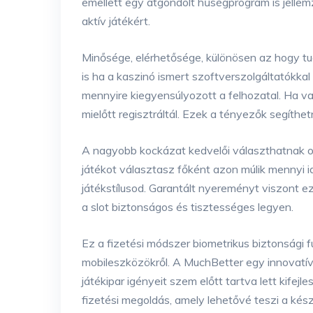
emellett egy átgondolt hűségprogram is jellem
aktív játékért.
Minősége, elérhetősége, különösen az hogy tud
is ha a kaszinó ismert szoftverszolgáltatókkal d
mennyire kiegyensúlyozott a felhozatal. Ha v
mielőtt regisztráltál. Ezek a tényezők segíthe
A nagyobb kockázat kedvelői választhatnak oly
játékot választasz főként azon múlik mennyi i
játékstílusod. Garantált nyereményt viszont e
a slot biztonságos és tisztességes legyen.
Ez a fizetési módszer biometrikus biztonsági f
mobileszközökről. A MuchBetter egy innovatív 
játékipar igényeit szem előtt tartva lett kife
fizetési megoldás, amely lehetővé teszi a kés