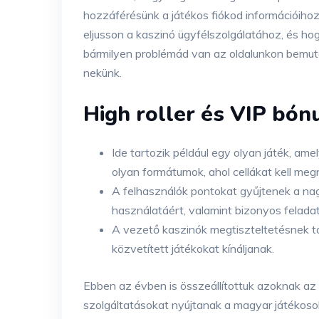
hozzáférésünk a játékos fiókod információiho
eljusson a kaszinó ügyfélszolgálatához, és h
bármilyen problémád van az oldalunkon bemutat
nekünk.
High roller és VIP bón
Ide tartozik például egy olyan játék, ame
olyan formátumok, ahol cellákat kell megn
A felhasználók pontokat gyűjtenek a nag
használatáért, valamint bizonyos feladato
A vezető kaszinók megtiszteltetésnek tar
közvetített játékokat kínáljanak.
Ebben az évben is összeállítottuk azoknak az 
szolgáltatásokat nyújtanak a magyar játékos