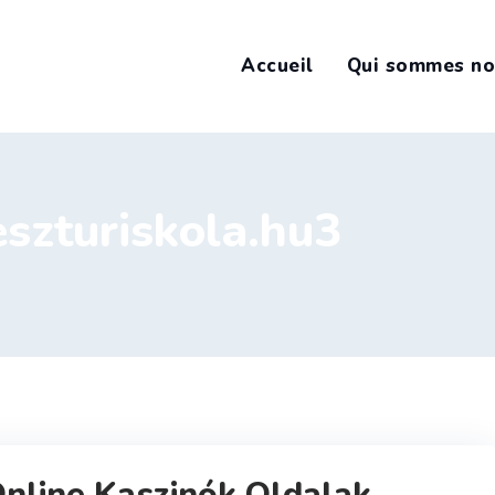
Accueil
Qui sommes no
eszturiskola.hu3
nline Kaszinók Oldalak