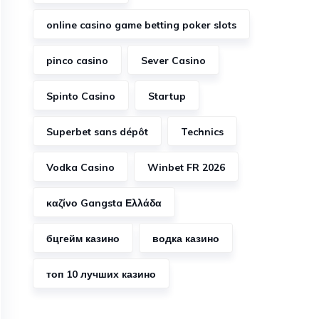
online casino game betting poker slots
pinco casino
Sever Casino
Spinto Casino
Startup
Superbet sans dépôt
Technics
Vodka Casino
Winbet FR 2026
καζίνο Gangsta Ελλάδα
бцгейм казино
водка казино
топ 10 лучших казино