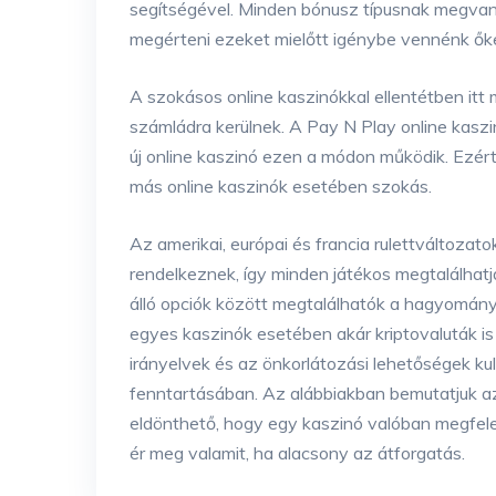
segítségével. Minden bónusz típusnak megvann
megérteni ezeket mielőtt igénybe vennénk őke
A szokásos online kaszinókkal ellentétben itt
számládra kerülnek. A Pay N Play online kaszi
új online kaszinó ezen a módon működik. Ezér
más online kaszinók esetében szokás.
Az amerikai, európai és francia rulettváltozat
rendelkeznek, így minden játékos megtalálhat
álló opciók között megtalálhatók a hagyományo
egyes kaszinók esetében akár kriptovaluták is 
irányelvek és az önkorlátozási lehetőségek k
fenntartásában. Az alábbiakban bemutatjuk a
eldönthető, hogy egy kaszinó valóban megfele
ér meg valamit, ha alacsony az átforgatás.