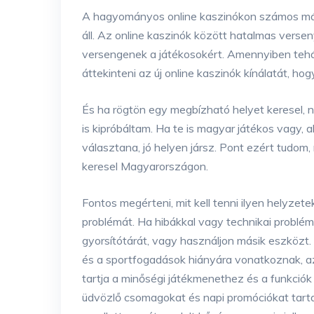
A hagyományos online kaszinókon számos más 
áll. Az online kaszinók között hatalmas verse
versengenek a játékosokért. Amennyiben tehát
áttekinteni az új online kaszinók kínálatát, ho
És ha rögtön egy megbízható helyet keresel, n
is kipróbáltam. Ha te is magyar játékos vagy,
választana, jó helyen jársz. Pont ezért tudom, 
keresel Magyarországon.
Fontos megérteni, mit kell tenni ilyen helyze
problémát. Ha hibákkal vagy technikai problémá
gyorsítótárát, vagy használjon másik eszközt
és a sportfogadások hiányára vonatkoznak, a
tartja a minőségi játékmenethez és a funkció
üdvözlő csomagokat és napi promóciókat tartal