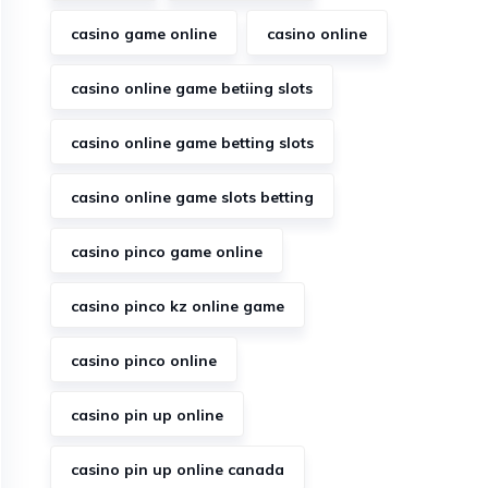
casino game online
casino online
casino online game betiing slots
casino online game betting slots
casino online game slots betting
casino pinco game online
casino pinco kz online game
casino pinco online
casino pin up online
casino pin up online canada