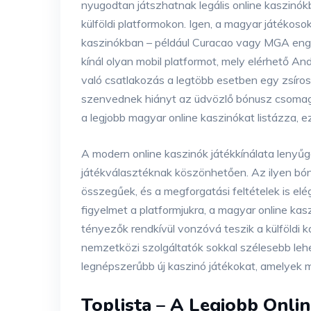
nyugodtan játszhatnak legális online kaszinó
külföldi platformokon. Igen, a magyar játékosok
kaszinókban – például Curacao vagy MGA enge
kínál olyan mobil platformot, mely elérhető A
való csatlakozás a legtöbb esetben egy zsíros 
szenvednek hiányt az üdvözlő bónusz csomago
a legjobb magyar online kaszinókat listázza, 
A modern online kaszinók játékkínálata lenyűg
játékválasztéknak köszönhetően. Az ilyen b
összegűek, és a megforgatási feltételek is elé
figyelmet a platformjukra, a magyar online ka
tényezők rendkívül vonzóvá teszik a külföldi 
nemzetközi szolgáltatók sokkal szélesebb le
legnépszerűbb új kaszinó játékokat, amelyek 
Toplista – A Legjobb Onli