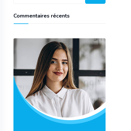
Commentaires récents